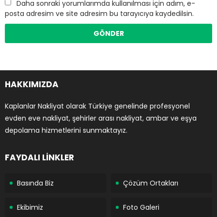
Daha sonraki yorumlarımda kullanılması için adım, e-
posta adresim ve site adresim bu tarayıcıya kaydedilsin.
HAKKIMIZDA
Kaplanlar Nakliyat olarak Türkiye genelinde profesyonel
evden eve nakliyat, şehirler arası nakliyat, ambar ve eşya
depolama hizmetlerini sunmaktayız.
FAYDALI LİNKLER
Basında Biz
Çözüm Ortakları
Ekibimiz
Foto Galeri