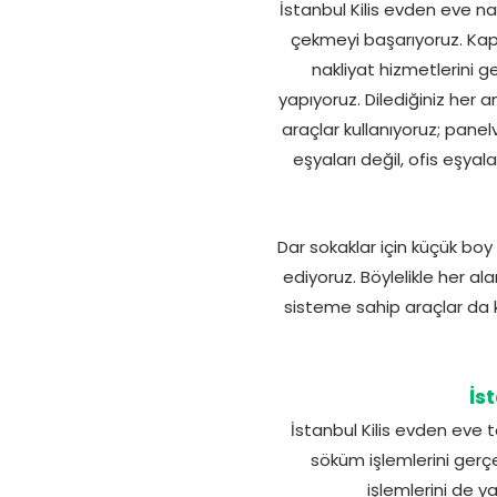
İstanbul Kilis evden eve n
çekmeyi başarıyoruz. Kaplan
nakliyat hizmetlerini g
yapıyoruz. Dilediğiniz her an
araçlar kullanıyoruz; pan
eşyaları değil, ofis eşyal
Dar sokaklar için küçük boy
ediyoruz. Böylelikle her a
sisteme sahip araçlar da k
İs
İstanbul Kilis evden eve t
söküm işlemlerini gerçe
işlemlerini de y