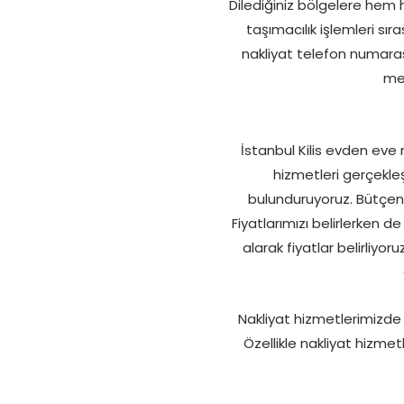
Dilediğiniz bölgelere hem hı
taşımacılık işlemleri sı
nakliyat telefon numaras
mem
İstanbul Kilis evden eve 
hizmetleri gerçekle
bulunduruyoruz. Bütçeni
Fiyatlarımızı belirlerken 
alarak fiyatlar belirliyo
Nakliyat hizmetlerimizde f
Özellikle nakliyat hizme