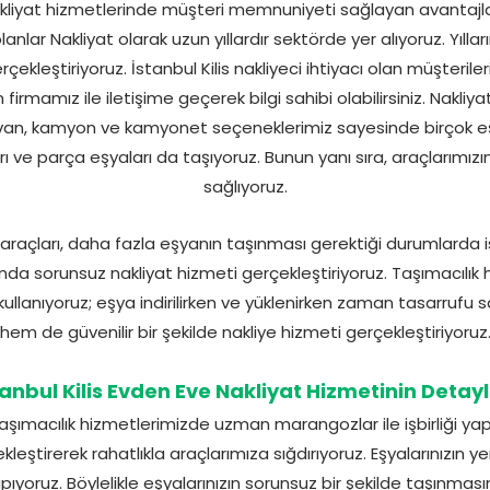
akliyat hizmetlerinde müşteri memnuniyeti sağlayan avantajlar
lar Nakliyat olarak uzun yıllardır sektörde yer alıyoruz. Yıllar
erçekleştiriyoruz. İstanbul Kilis nakliyeci ihtiyacı olan müşteri
 firmamız ile iletişime geçerek bilgi sahibi olabilirsiniz. Nakli
elvan, kamyon ve kamyonet seçeneklerimiz sayesinde birçok e
arı ve parça eşyaları da taşıyoruz. Bunun yanı sıra, araçlarımızın
sağlıyoruz.
 araçları, daha fazla eşyanın taşınması gerektiği durumlarda i
landa sorunsuz nakliyat hizmeti gerçekleştiriyoruz. Taşımacılık
ullanıyoruz; eşya indirilirken ve yüklenirken zaman tasarrufu 
hem de güvenilir bir şekilde nakliye hizmeti gerçekleştiriyoruz
tanbul Kilis Evden Eve Nakliyat Hizmetinin Detayl
aşımacılık hizmetlerimizde uzman marangozlar ile işbirliği yap
kleştirerek rahatlıkla araçlarımıza sığdırıyoruz. Eşyalarınızın 
apıyoruz. Böylelikle eşyalarınızın sorunsuz bir şekilde taşınmas