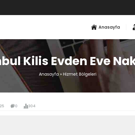
Anasayfa
nbul Kilis Evden Eve Nak
Anasayfa
»
Hizmet Bölgeleri
025
0
304