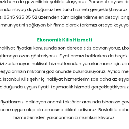
zlı hem de güvenilir bir şekilde ulaşıyoruz. Personel sayısını d
rasında ihtiyaç duyduğunuz her türlü hizmeti gerçekleştiriyoruz.
ı 0545 935 35 52 üzerinden tüm bilgilendirmeleri detaylı bir ş
nuniyetini sağlayan bir firma olarak farkımızı ortaya koyuyo
Ekonomik Kilis Hizmeti
nakliyat fiyatları konusunda son derece titiz davranıyoruz. Ekon
ştirmeye özen gösteriyoruz. Fiyatlarımızı belirlerken de birço
zi zorlamayan nakliyat hizmetlerinden yararlanmanız için eli
de eşyalarınızın miktarını göz önünde bulunduruyoruz. Ayrıca 
ruz. İstanbul Kilis şehir içi nakliyat hizmetlerimizde daha az e
olduğunda uygun fiyatlı taşımacılık hizmeti gerçekleştiriyoruz
iyatlarımızı belirleyen önemli faktörler arasında binanızın çevres
tlerine uygun olup olmamasına dikkat ediyoruz. Böylelikle daha 
hizmetlerinden yararlanmanızı mümkün kılıyoruz.