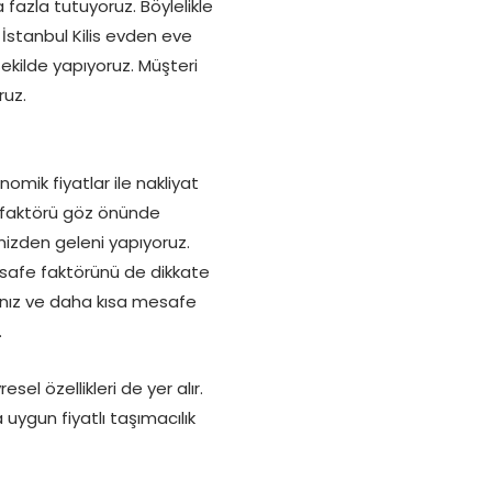
a fazla tutuyoruz. Böylelikle
 İstanbul Kilis evden eve
ekilde yapıyoruz. Müşteri
ruz.
omik fiyatlar ile nakliyat
k faktörü göz önünde
mizden geleni yapıyoruz.
mesafe faktörünü de dikkate
şyanız ve daha kısa mesafe
.
el özellikleri de yer alır.
uygun fiyatlı taşımacılık