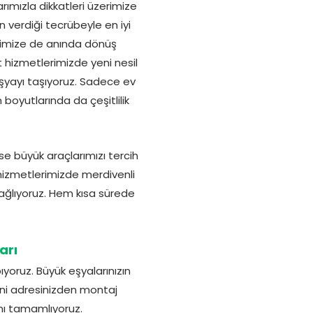
ımızla dikkatleri üzerimize
ın verdiği tecrübeyle en iyi
lerimize de anında dönüş
yat hizmetlerimizde yeni nesil
şyayı taşıyoruz. Sadece ev
 boyutlarında da çeşitlilik
se büyük araçlarımızı tercih
 hizmetlerimizde merdivenli
sağlıyoruz. Hem kısa sürede
.
arı
ıyoruz. Büyük eşyalarınızın
yeni adresinizden montaj
ını tamamlıyoruz.