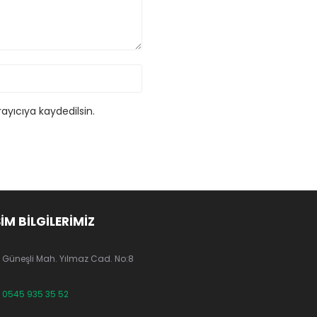
ayıcıya kaydedilsin.
ŞİM BİLGİLERİMİZ
Güneşli Mah. Yılmaz Cad. No:8
0545 935 35 52