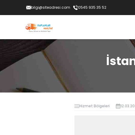
bilgi@siteadresi.com
0545 935 35 52
İsta
Hizmet Bölgeleri
12.03.2