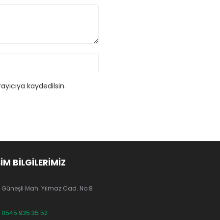
ayıcıya kaydedilsin.
ŞİM BİLGİLERİMİZ
Güneşli Mah. Yılmaz Cad. No:8
0545 935 35 52