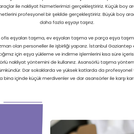
açlar ile nakliyat hizmetlerimizi gerçekleştiririz. Küçük boy 
etlerini profesyonel bir şekilde gerçekleştiririz. Büyük boy ara
daha fazla eşyayı taşırız.
ofis eşyaları taşıma, ev eşyaları taşıma ve parça eşya taşıma i
man olan personeller ile işbirliği yaparız. İstanbul Gaziante
ştığımız için eşya yükleme ve indirme işlemlerini kısa süre içer
lü nakliyat yöntemini de kullanırız. Asansörlü taşıma yöntemi
ündür. Dar sokaklarda ve yüksek katlarda da profesyonel taş
bina içinde küçük merdivenler ve dar asansörler ile karşı kar