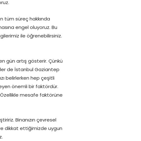
oruz.
en tüm süreç hakkında
almasına engel oluyoruz. Bu
lerimiz ile öğrenebilirsiniz.
n gün artış gösterir. Çünkü
izler de İstanbul Gaziantep
zı belirlerken hep çeşitli
leyen önemli bir faktördür.
Özellikle mesafe faktörüne
ririz. Binanızın çevresel
rlere dikkat ettiğimizde uygun
z.