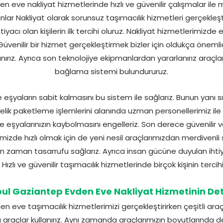
n eve nakliyat hizmetlerinde hızlı ve güvenilir çalışmalar il
lar Nakliyat olarak sorunsuz taşımacılık hizmetleri gerçekleştir
iyacı olan kişilerin ilk tercihi oluruz. Nakliyat hizmetlerimizde e
üvenilir bir hizmet gerçekleştirmek bizler için oldukça önemlid
lanırız. Ayrıca son teknolojiye ekipmanlardan yararlanırız araçla
bağlama sistemi bulundururuz.
eşyaların sabit kalmasını bu sistem ile sağlarız. Bunun yanı sır
ik paketleme işlemlerini alanında uzman personellerimiz ile g
eşyalarınızın kaybolmasını engelleriz. Son derece güvenilir ve 
imizde hızlı olmak için de yeni nesil araçlarımızdan merdivenli 
ken zaman tasarrufu sağlarız. Ayrıca insan gücüne duyulan ih
z. Hızlı ve güvenilir taşımacılık hizmetlerinde birçok kişinin tercih
bul Gaziantep Evden Eve Nakliyat Hizmetinin Det
 eve taşımacılık hizmetlerimizi gerçekleştirirken çeşitli araçlar
açlar kullanırız. Aynı zamanda araçlarımızın boyutlarında değ