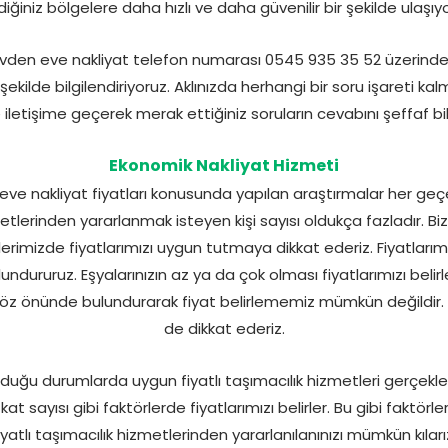
diğiniz bölgelere daha hızlı ve daha güvenilir bir şekilde ulaşıy
vden eve nakliyat telefon numarası 0545 935 35 52 üzerind
r şekilde bilgilendiriyoruz. Aklınızda herhangi bir soru işareti k
iletişime geçerek merak ettiğiniz soruların cevabını şeffaf bilgi
Ekonomik Nakliyat Hizmeti
ve nakliyat fiyatları konusunda yapılan araştırmalar her geçe
metlerinden yararlanmak isteyen kişi sayısı oldukça fazladır. B
lerimizde fiyatlarımızı uygun tutmaya dikkat ederiz. Fiyatlarımı
ndururuz. Eşyalarınızın az ya da çok olması fiyatlarımızı belir
öz önünde bulundurarak fiyat belirlememiz mümkün değildir. 
de dikkat ederiz.
uğu durumlarda uygun fiyatlı taşımacılık hizmetleri gerçekleşti
 kat sayısı gibi faktörlerde fiyatlarımızı belirler. Bu gibi faktö
iyatlı taşımacılık hizmetlerinden yararlanılanınızı mümkün kıları