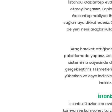
İstanbul Gaziantep evde
etmeyi başarırız. Kaplan
Gaziantep nakliyeci iht
sağlamaya dikkat ederiz. G
de yeni nesil araçlar kul
Araç hareket ettiğinde 
paketlemede yaparız. Üstel
sistemimiz sayesinde de 
gerçekleştiririz. Hizmetler
yüklerken ve eşya indirir
indiriri
İstan
İstanbul Gaziantep evden
kamyon ve kamyonet tarzı ar