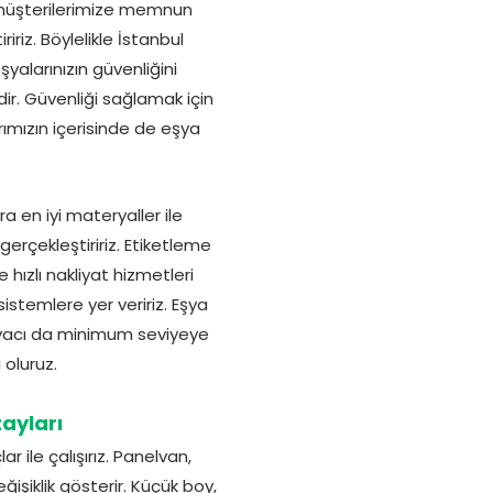
e müşterilerimize memnun
iriz. Böylelikle İstanbul
şyalarınızın güvenliğini
ir. Güvenliği sağlamak için
rımızın içerisinde de eşya
a en iyi materyaller ile
erçekleştiririz. Etiketleme
hızlı nakliyat hizmetleri
sistemlere yer veririz. Eşya
tiyacı da minimum seviyeye
i oluruz.
ayları
 ile çalışırız. Panelvan,
işiklik gösterir. Küçük boy,