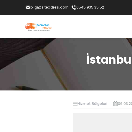
bilgi@siteadresi.com
0545 935 35 52
İstanbu
Hizmet Bölgeleri
06.03.2