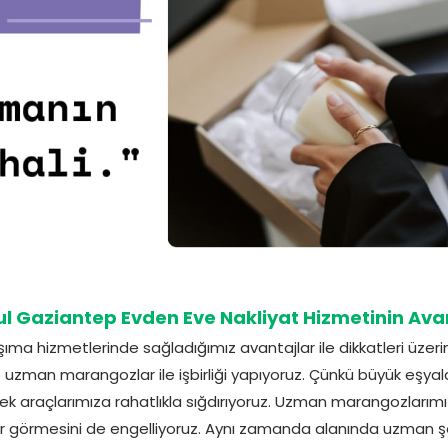
ul Gaziantep Evden Eve Nakliyat Hizmetinin Avan
ıma hizmetlerinde sağladığımız avantajlar ile dikkatleri üzer
 uzman marangozlar ile işbirliği yapıyoruz. Çünkü büyük eşyalar
rek araçlarımıza rahatlıkla sığdırıyoruz. Uzman marangozlarım
ar görmesini de engelliyoruz. Aynı zamanda alanında uzman şoför