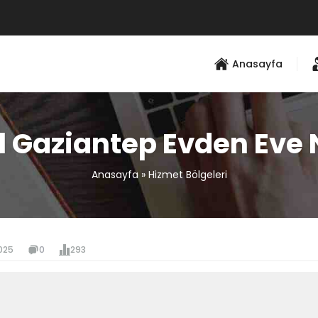
Anasayfa
l Gaziantep Evden Eve 
Anasayfa
»
Hizmet Bölgeleri
025
0
293