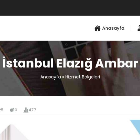
Anasayfa
İstanbul Elazığ Ambar
Anasayfa
»
Hizmet Bölgeleri
25
0
477