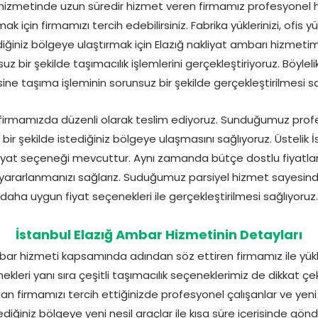
 hizmetinde uzun süredir hizmet veren firmamız profesyonel 
k için firmamızı tercih edebilirsiniz. Fabrika yüklerinizi, ofis yük
diğiniz bölgeye ulaştırmak için Elazığ nakliyat ambarı hizmetim
uz bir şekilde taşımacılık işlemlerini gerçekleştiriyoruz. Böylel
ine taşıma işleminin sorunsuz bir şekilde gerçekleştirilmesi sa
 firmamızda düzenli olarak teslim ediyoruz. Sunduğumuz prof
r bir şekilde istediğiniz bölgeye ulaşmasını sağlıyoruz. Üstelik
fiyat seçeneği mevcuttur. Aynı zamanda bütçe dostlu fiyatla
yararlanmanızı sağlarız. Suduğumuz parsiyel hizmet sayesind
daha uygun fiyat seçenekleri ile gerçekleştirilmesi sağlıyoruz.
İstanbul Elazığ Ambar Hizmetinin Detayları
mbar hizmeti kapsamında adından söz ettiren firmamız ile yü
ekleri yanı sıra çeşitli taşımacılık seçeneklerimiz de dikkat ç
lan firmamızı tercih ettiğinizde profesyonel çalışanlar ve yeni n
tediğiniz bölgeye yeni nesil araçlar ile kısa süre içerisinde g