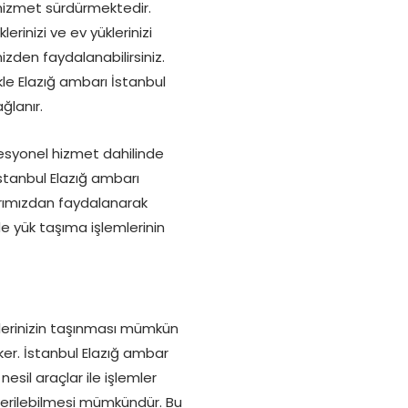
hizmet sürdürmektedir.
lerinizi ve ev yüklerinizi
izden faydalanabilirsiniz.
ikle Elazığ ambarı İstanbul
ğlanır.
esyonel hizmet dahilinde
 İstanbul Elazığ ambarı
rımızdan faydalanarak
e yük taşıma işlemlerinin
klerinizin taşınması mümkün
eker. İstanbul Elazığ ambar
esil araçlar ile işlemler
önderilebilmesi mümkündür. Bu