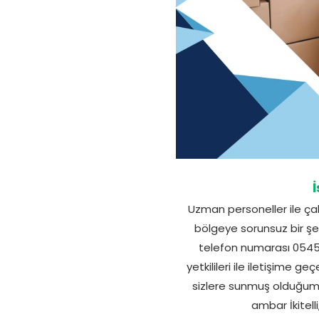
İ
Uzman personeller ile çal
bölgeye sorunsuz bir şek
telefon numarası 0545 
yetkilileri ile iletişime 
sizlere sunmuş olduğumuz
ambar İkitell