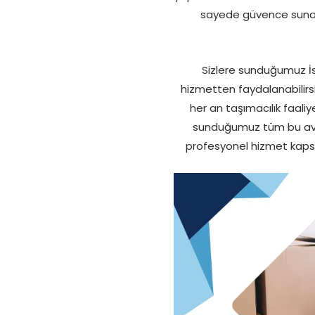
sayede güvence sunan 
Sizlere sunduğumuz İst
hizmetten faydalanabilirsi
her an taşımacılık faali
sunduğumuz tüm bu avantaj
profesyonel hizmet kapsam