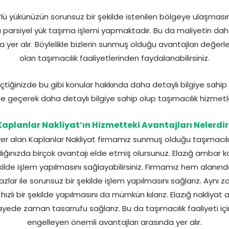
ürlü yükünüzün sorunsuz bir şekilde istenilen bölgeye ulaşmasın
da parsiyel yük taşıma işlemi yapmaktadır. Bu da maliyetin d
 yer alır. Böylelikle bizlerin sunmuş olduğu avantajları değe
olan taşımacılık faaliyetlerinden faydalanabilirsiniz.
eçtiğinizde bu gibi konular hakkında daha detaylı bilgiye sa
me geçerek daha detaylı bilgiye sahip olup taşımacılık hizmetle
Kaplanlar Nakliyat’ın Hizmetteki Avantajları Nelerdir
 yer alan Kaplanlar Nakliyat firmamız sunmuş olduğu taşımacılık
dığınızda birçok avantajı elde etmiş olursunuz. Elazığ ambar 
kilde işlem yapılmasını sağlayabilirsiniz. Firmamız hem alanı
zlar ile sorunsuz bir şekilde işlem yapılmasını sağlarız. Aynı 
hızlı bir şekilde yapılmasını da mümkün kılarız. Elazığ nakliyat a
ayede zaman tasarrufu sağlarız. Bu da taşımacılık faaliyeti i
engelleyen önemli avantajları arasında yer alır.