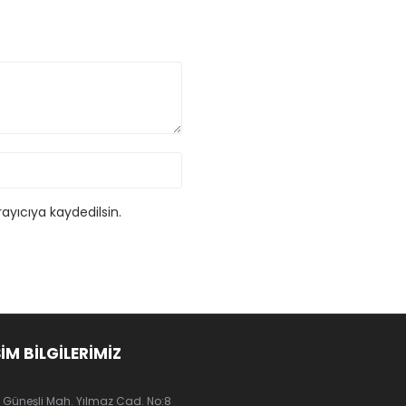
ayıcıya kaydedilsin.
ŞİM BİLGİLERİMİZ
Güneşli Mah. Yılmaz Cad. No:8