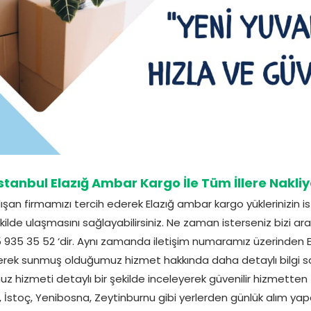
stanbul Elazığ Ambar Kargo İle Tüm İllere Nakli
ışan firmamızı tercih ederek Elazığ ambar kargo yüklerinizin is
ilde ulaşmasını sağlayabilirsiniz. Ne zaman isterseniz bizi aray
935 35 52 ‘dir. Aynı zamanda iletişim numaramız üzerinden 
geçerek sunmuş olduğumuz hizmet hakkında daha detaylı bilgi sahib
 hizmeti detaylı bir şekilde inceleyerek güvenilir hizmetten fa
i, İstoç, Yenibosna, Zeytinburnu gibi yerlerden günlük alım ya