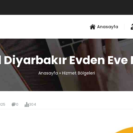
Anasayfa
l Diyarbakır Evden Eve 
Anasayfa
»
Hizmet Bölgeleri
025
0
304