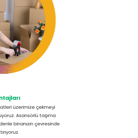
tajları
katleri üzerimize çekmeyi
ürüyoruz. Asansörlü taşıma
nedenle binanızın çevresinde
ırıyoruz.