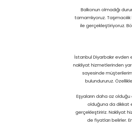
Balkonun olmadığı durum
tamamlıyoruz. Taşımacılık
ile gerçekleştiriyoruz. B
İstanbul Diyarbakır evden e
nakliyat hizmetlerinden yara
sayesinde müşterilerimi
bulundururuz. Özellikl
Eşyaların daha az olduğu d
olduğuna da dikkat ed
gerçekleştiririz. Nakliyat h
de fiyatları belirler.