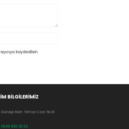
ayıcıya kaydedilsin.
ŞİM BİLGİLERİMİZ
Güneşli Mah. Yılmaz Cad. No:8
0545 935 35 52