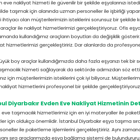
eve nakliyat hizmeti ile güvenilir bir şekilde eşyalarınızı istediğ
kilde taşımak için alanında uzman personeller ile işbirliği yapar
 ihtiyacı olan müşterilerimizin isteklerini sorunsuz bir şekilde 
çlar ile nakliyat hizmetlerimizi gerçekleştiriyoruz. Ofis eşya
zamanda kullandığımız araçların boyutları da değişiklik gösteri
yat hizmetlerimizi gerçekleştiririz. Dar alanlarda da profesyone
yük boy araçlar kullandığımızda daha fazla eşyanızı tek bir sef
lir taşımacılık hizmeti sağlayarak da sektörde adımızdan söz etti
mız için müşterilerimizin isteklerini çok iyi biliyoruz. Müşteriler
nakliyat hizmetlerini profesyonel bir şekilde gerçekleştiriyoruz
bul Diyarbakır Evden Eve Nakliyat Hizmetinin Det
eve taşımacılık hizmetlerimiz için en iyi materyaller ile paket
ler için oldukça önemlidir. İstanbul Diyarbakır eşya taşıma sıra
neller ile paketleme işlemlerini gerçekleştiririz. Aynı zaman
yanı sıra araçlarımızda eşya bağlama sistemi de bulundururuz.