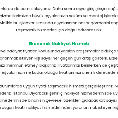
larda da camı söküyoruz. Daha sonra eşya giriş çıkışını sağlay
 hizmetlerimizde büyük eşyalarınızın söküm ve montaj işleml
öylelikle bu işlemler sırasında eşyalarınızın hasar görmesini e
taşımacılık hizmetleri için doğru adrestesiniz.
Ekonomik Nakliyat Hizmeti
ve nakliyat fiyatları konusunda yapılan araştırmalar oldukça f
rlanmak isteyen kişi sayısı her geçen gün artış gösterir. Bizle
zi memnun etmeyi başarırız. Fiyatlarımızı belirlerken de çeşit
e eşyalarınızın ne kadar olduğu fiyatlarımızı önemli derecede e
urumlarda uygun fiyatlı taşımacılık hizmeti gerçekleştiririz.
eriz. İstanbul Diyarbakır şehir içi nakliyat hizmetlerimizde uyg
izmetlerimizde binanızın çevresel özellikleri çıkılacak kat sayısı
 En uygun fiyatlı nakliyat hizmetlerinden yararlanmak isteyen kişile