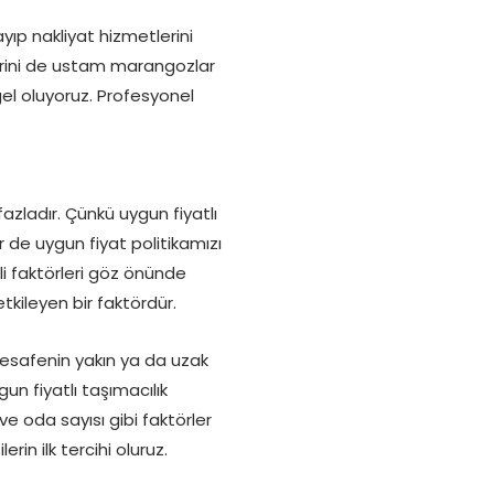
ıp nakliyat hizmetlerini
erini de ustam marangozlar
ngel oluyoruz. Profesyonel
azladır. Çünkü uygun fiyatlı
r de uygun fiyat politikamızı
li faktörleri göz önünde
tkileyen bir faktördür.
 Mesafenin yakın ya da uzak
un fiyatlı taşımacılık
 ve oda sayısı gibi faktörler
rin ilk tercihi oluruz.