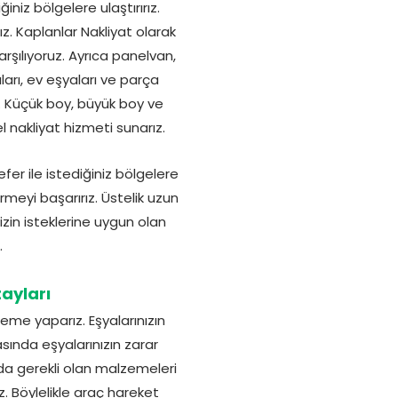
iniz bölgelere ulaştırırız.
ız. Kaplanlar Nakliyat olarak
karşılıyoruz. Ayrıca panelvan,
ları, ev eşyaları ve parça
r. Küçük boy, büyük boy ve
l nakliyat hizmeti sunarız.
er ile istediğiniz bölgelere
rmeyi başarırız. Üstelik uzun
imizin isteklerine uygun olan
.
ayları
leme yaparız. Eşyalarınızın
sında eşyalarınızın zarar
da gerekli olan malzemeleri
 Böylelikle araç hareket