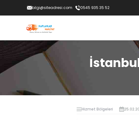
bilgi@siteadresi.com
0545 935 35 52
İstanbu
Hizmet Bölgeleri
25.02.2