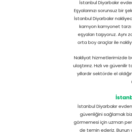
İstanbul Diyarbakır evden 
Eşyalarınızı sorunsuz bir şe
İstanbul Diyarbakır nakliyeci
kamyon kamyonet tarzı ara
eşyaları taşıyoruz. Aynı 
orta boy araçlar ile nakli
Nakliyat hizmetlerimizde bü
ulaştırırız. Hızlı ve güveni
yıllardır sektörde el aldığı
İstan
İstanbul Diyarbakır evden 
güvenliğini sağlamak biz
görmemesi için uzman perso
de temin ederiz. Bunun 