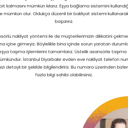
abit kalmasını mümkün kılarız. Eşya bağlama sistemini kulland
 mümkün olur. Oldukça düzenli bir bakliyat sistemi kullanar
başarırız.
sörlü nakliyat yöntemi ile de müşterilerimizin dikkatini çekm
a içine girmeyiz. Böylelikle bina içinde sorun yaratan durumlar 
de eşya taşıma işlemlerini tamamlarız. Üstelik asansörle taşım
mkündür. İstanbul Diyarbakır evden eve nakliyat telefon nu
i detaylı bir şekilde bilgilendiririz. Bu numara üzerinden bizle
fazla bilgi sahibi olabilirsiniz.