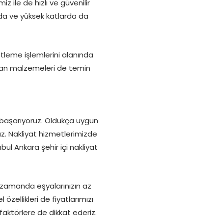
 ile de hızlı ve güvenilir
arda ve yüksek katlarda da
etleme işlemlerini alanında
olan malzemeleri de temin
 başarıyoruz. Oldukça uygun
uz. Nakliyat hizmetlerimizde
bul Ankara şehir içi nakliyat
ı zamanda eşyalarınızın az
zellikleri de fiyatlarımızı
 faktörlere de dikkat ederiz.