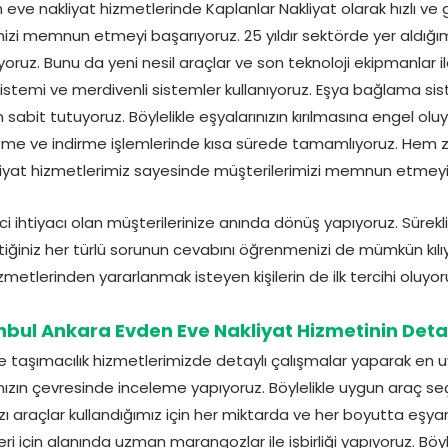
eve nakliyat hizmetlerinde Kaplanlar Nakliyat olarak hızlı ve g
zi memnun etmeyi başarıyoruz. 25 yıldır sektörde yer aldığımız
yoruz. Bunu da yeni nesil araçlar ve son teknoloji ekipmanlar i
stemi ve merdivenli sistemler kullanıyoruz. Eşya bağlama sis
sabit tutuyoruz. Böylelikle eşyalarınızın kırılmasına engel oluy
eme ve indirme işlemlerinde kısa sürede tamamlıyoruz. Hem
kliyat hizmetlerimiz sayesinde müşterilerimizi memnun etmeyi
 ihtiyacı olan müşterilerinize anında dönüş yapıyoruz. Sürekli s
ğiniz her türlü sorunun cevabını öğrenmenizi de mümkün kılıyo
zmetlerinden yararlanmak isteyen kişilerin de ilk tercihi oluyor
nbul Ankara Evden Eve Nakliyat Hizmetinin Deta
 taşımacılık hizmetlerimizde detaylı çalışmalar yaparak en u
nanızın çevresinde inceleme yapıyoruz. Böylelikle uygun araç se
araçlar kullandığımız için her miktarda ve her boyutta eşyanı
ri için alanında uzman marangozlar ile işbirliği yapıyoruz. Böyl