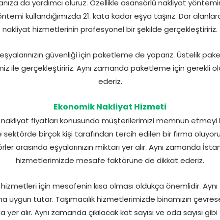
nıza da yardımcı oluruz. Özellikle asansörlü nakliyat yöntemimiz
yöntemi kullandığımızda 21. kata kadar eşya taşırız. Dar alanl
nakliyat hizmetlerinin profesyonel bir şekilde gerçekleştiririz.
şyalarınızın güvenliği için paketleme de yaparız. Üstelik pak
iz ile gerçekleştiririz. Aynı zamanda paketleme için gerekli 
ederiz.
Ekonomik Nakliyat Hizmeti
nakliyat fiyatları konusunda müşterilerimizi memnun etmeyi
 sektörde birçok kişi tarafından tercih edilen bir firma oluyor
törler arasında eşyalarınızın miktarı yer alır. Aynı zamanda İstan
hizmetlerimizde mesafe faktörüne de dikkat ederiz.
at hizmetleri için mesafenin kısa olması oldukça önemlidir. Ayn
ha uygun tutar. Taşımacılık hizmetlerimizde binamızın çevresel ö
a yer alır. Aynı zamanda çıkılacak kat sayısı ve oda sayısı gibi