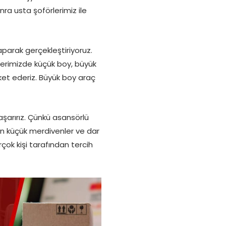
ra usta şoförlerimiz ile
aparak gerçekleştiriyoruz.
tlerimizde küçük boy, büyük
eket ederiz. Büyük boy araç
şarırız. Çünkü asansörlü
n küçük merdivenler ve dar
çok kişi tarafından tercih