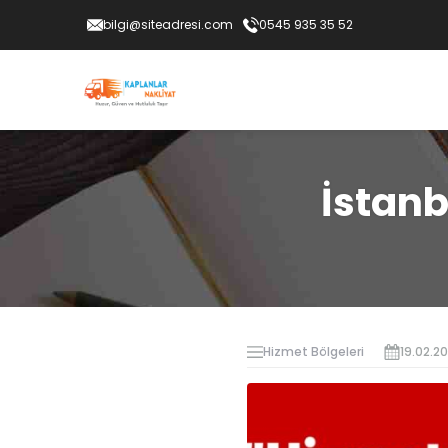
bilgi@siteadresi.com
0545 935 35 52
İstanb
Hizmet Bölgeleri
19.02.2