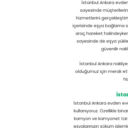
İstanbul Ankara evden 
sayesinde müşterilerimi
hizmetlerini gerçekleştiri
içerisinde eşya bağlama si
araç hareket halindeyken 
sayesinde de eşya yükl
güvenilir na
İstanbul Ankara nakliyeci
olduğumuz için merak etti
hi
İsta
İstanbul Ankara evden eve
kullanıyoruz. Özellikle bi
kamyon ve kamyonet tarzı 
eşyalarınızın söküm işlemle