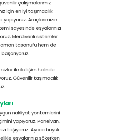
üvenilir çalışmalarımız
 için en iyi taşımacılık
le yapıyoruz. Araçlarımızın
temi sayesinde eşyalarınızı
oruz. Merdivenli sistemler
 zaman tasarrufu hem de
 başarıyoruz.
izler ile iletişim halinde
ruz. Güvenilir taşımacılık
uz.
yları
ygun nakliyat yöntemlerini
çimini yapıyoruz. Panelvan,
zı taşıyoruz. Ayrıca büyük
elikle eşyalarınızı sökerken