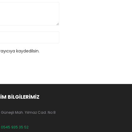
ayıcıya kaydedilsin.
ŞİM BİLGİLERİMİZ
Güneşli Mah. Yılmaz Cad. No:8
0545 935 35 52