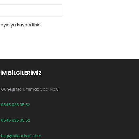
ayıcıya kaydedilsin.
ŞİM BİLGİLERİMİZ
Güneşli Mah. Yılmaz Cad. No:8
0545 935 35 52
0545 935 35 52
bilgi@siteadresi.com