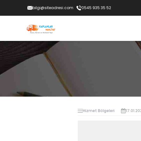
bilgi@siteadresi.com
0545 935 35 52
Hizmet Bölgeleri
17.01.20