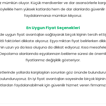
mümkün oluyor. Küçük merdivenler ve dar asansörlerle karşıla
öylelikle hem yüksek katlarda hem de dar alanlarda güvenilir
faydalanmanızı mümkün kılıyoruz.
En Uygun Fiyat Seçenekleri
uygun fiyat avantajları sağlayarak birçok kişinin tercih etti
itli faktörleri dikkate alıyoruz. Eşya miktarı fiyat belirlerken d
nin uzun ya da kısa oluşuna da dikkat ediyoruz. Kısa mesafel
 Depolama alanlarında eşyalarınızın bekleme süresi de önemli
fiyatlarımız değişiklik gösteriyor.
rinde yollarda karşılaşılan sorunları göz önünde bulunduruyo
lunduruyoruz. En iyi fiyat avantajları sayesinde birçok kişinin
atlardan faydalanabilmek için güvenilir hizmet veren firmamız il