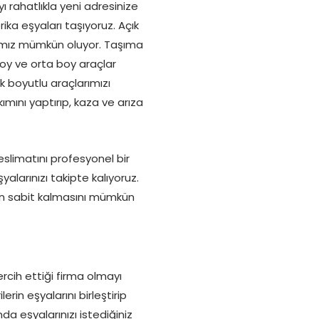
rahatlıkla yeni adresinize
rika eşyaları taşıyoruz. Açık
ımamız mümkün oluyor. Taşıma
oy ve orta boy araçlar
ük boyutlu araçlarımızı
ımını yaptırıp, kaza ve arıza
eslimatını profesyonel bir
larınızı takipte kalıyoruz.
zın sabit kalmasını mümkün
rcih ettiği firma olmayı
rin eşyalarını birleştirip
a eşyalarınızı istediğiniz