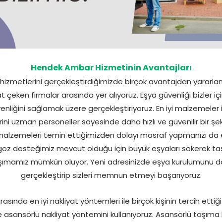
Hendek Ambar Hizmetinin Avantajları
izmetlerini gerçekleştirdiğimizde birçok avantajdan yararla
t çeken firmalar arasında yer alıyoruz. Eşya güvenliği bizler içi
enliğini sağlamak üzere gerçekleştiriyoruz. En iyi malzemeler
ni uzman personeller sayesinde daha hızlı ve güvenilir bir şek
i malzemeleri temin ettiğimizden dolayı masraf yapmanızı da e
z desteğimiz mevcut olduğu için büyük eşyaları sökerek taş
 taşımamız mümkün oluyor. Yeni adresinizde eşya kurulumunu da
gerçekleştirip sizleri memnun etmeyi başarıyoruz.
sında en iyi nakliyat yöntemleri ile birçok kişinin tercih ettiğ
asansörlü nakliyat yöntemini kullanıyoruz. Asansörlü taşıma 