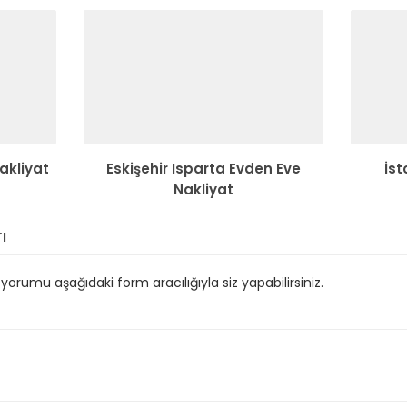
Nakliyat
Eskişehir Isparta Evden Eve
İs
Nakliyat
ı
orumu aşağıdaki form aracılığıyla siz yapabilirsiniz.