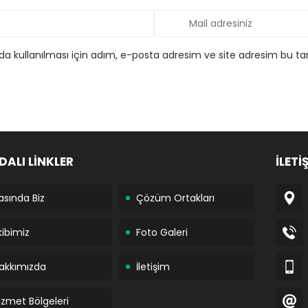
 kullanılması için adım, e-posta adresim ve site adresim bu tar
DALI LİNKLER
İLETİ
asında Biz
Çözüm Ortakları
kibimiz
Foto Galeri
akkımızda
İletişim
izmet Bölgeleri