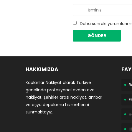
Daha sonraki yorumlarımda
HAKKIMIZDA
FAY
Kaplanlar Nakliyat olarak Türkiye
B
genelinde profesyonel evden eve
nakliyat, şehirler arası nakliyat, ambar
E
ve eşya depolama hizmetlerini
sunmaktayız.
H
H