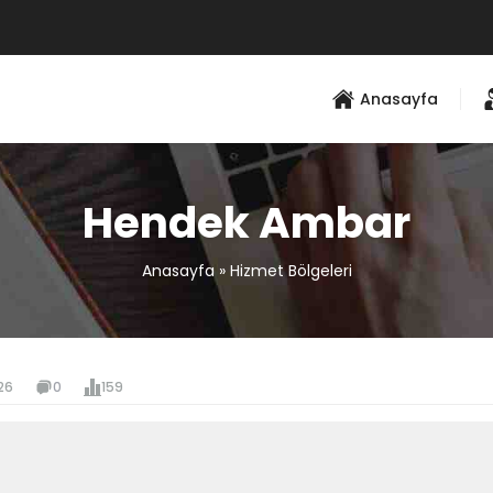
Anasayfa
Hendek Ambar
Anasayfa
»
Hizmet Bölgeleri
26
0
159