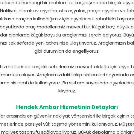
lerinde herhangi bir problem ile karşılaşmadan birçok eşyayı 
 Nakliyat olarak ev eşyaları, ofis eşyaları, parça eşyaları ve fab
lı kasa araçları kullandığımız için eşyalarınızı rahatlıkla taş
ı boyutlarda araç modellerimiz mevcuttur. Küçük boy, büyük b
e dar alanlarda küçük boyutlu araçlarımızı tercih ediyoruz. Büy
ızı tek seferde yeni adresinize ulaştırıyoruz. Araçlarımızın bak
gibi durumları da engelliyoruz.
zmetlerinde karşılıklı seferlerimiz mevcut olduğu için eşya t
mümkün oluyor. Araçlarımızdaki takip sistemleri sayesinde eşya
ama sistemi de kullanıyoruz. Bu sistem sayesinde eşyalarını
kılıyoruz.
Hendek Ambar Hizmetinin Detayları
 arasında en güvenilir nakliyat yöntemleri ile birçok kişinin te
metlerinde parsiyel yük taşıma yöntemini kullanıyoruz. Müşterile
 maliyet tasarrufu sağlayabiliyoruz. Büyük depolama alanlarınd