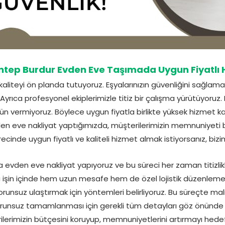
ntep Burdur Evden Eve Taşımada Uygun Fiyatlı 
kaliteyi ön planda tutuyoruz. Eşyalarınızın güvenliğini sağla
yrıca profesyonel ekiplerimizle titiz bir çalışma yürütüyoruz. F
ün vermiyoruz. Böylece uygun fiyatla birlikte yüksek hizmet ka
den eve nakliyat yaptığımızda, müşterilerimizin memnuniyeti b
cinde uygun fiyatlı ve kaliteli hizmet almak istiyorsanız, bizim
da evden eve nakliyat yapıyoruz ve bu süreci her zaman titizlikle
 işin içinde hem uzun mesafe hem de özel lojistik düzenlemeler
orunsuz ulaştırmak için yöntemleri belirliyoruz. Bu süreçte m
sorunsuz tamamlanması için gerekli tüm detayları göz önünde
lerimizin bütçesini koruyup, memnuniyetlerini artırmayı hedef