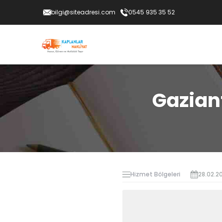
bilgi@siteadresi.com
0545 935 35 52
Gazian
Hizmet Bölgeleri
28.02.2