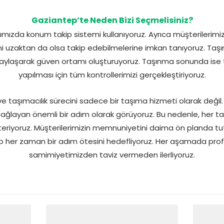
Gaziantep’te Neden Bizi Seçmelisiniz?
mızda konum takip sistemi kullanıyoruz. Ayrıca müşterilerimize a
i uzaktan da olsa takip edebilmelerine imkan tanıyoruz. Taşı
paylaşarak güven ortamı oluşturuyoruz. Taşınma sonunda ise te
yapılması için tüm kontrollerimizi gerçekleştiriyoruz.
taşımacılık sürecini sadece bir taşıma hizmeti olarak değil. 
 sağlayan önemli bir adım olarak görüyoruz. Bu nedenle, her t
eriyoruz. Müşterilerimizin memnuniyetini daima ön planda tutu
p her zaman bir adım ötesini hedefliyoruz. Her aşamada pro
samimiyetimizden taviz vermeden ilerliyoruz.