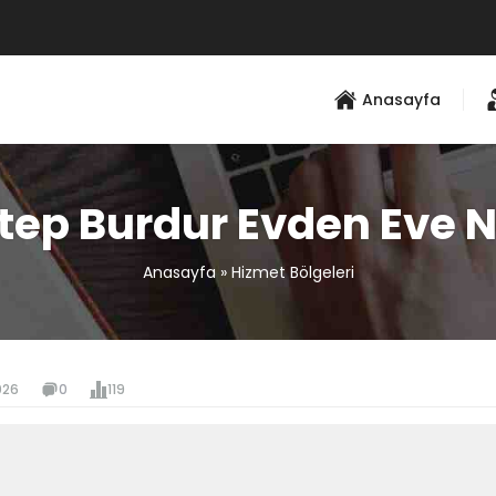
Anasayfa
tep Burdur Evden Eve N
Anasayfa
»
Hizmet Bölgeleri
026
0
119