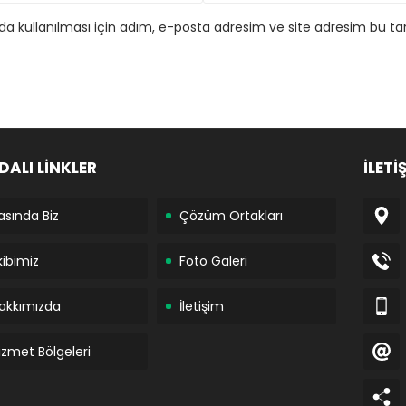
 kullanılması için adım, e-posta adresim ve site adresim bu tar
DALI LİNKLER
İLETİ
asında Biz
Çözüm Ortakları
kibimiz
Foto Galeri
akkımızda
İletişim
izmet Bölgeleri