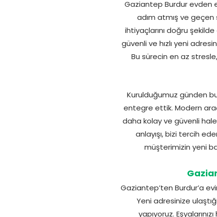
Gaziantep Burdur evden eve
adım atmış ve geçen sü
ihtiyaçlarını doğru şekilde
güvenli ve hızlı yeni adresi
Bu sürecin en az stresl
Kurulduğumuz günden bu y
entegre ettik. Modern araç
daha kolay ve güvenli hale 
anlayışı, bizi tercih e
müşterimizin yeni ba
Gazian
Gaziantep’ten Burdur’a evin
Yeni adresinize ulaştı
yapıyoruz. Eşyalarınız