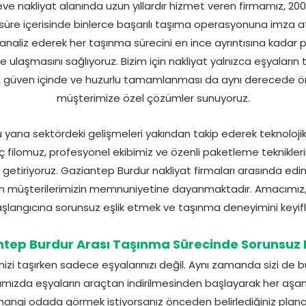
 nakliyat alanında uzun yıllardır hizmet veren firmamız, 2000’
re içerisinde binlerce başarılı taşıma operasyonuna imza atm
 analiz ederek her taşınma sürecini en ince ayrıntısına kadar p
ne ulaşmasını sağlıyoruz. Bizim için nakliyat yalnızca eşyaları
e, güven içinde ve huzurlu tamamlanması da aynı derecede öne
müşterimize özel çözümler sunuyoruz.
ana sektördeki gelişmeleri yakından takip ederek teknolojik i
 filomuz, profesyonel ekibimiz ve özenli paketleme teknikler
getiriyoruz. Gaziantep Burdur nakliyat firmaları arasında edindi
den müşterilerimizin memnuniyetine dayanmaktadır. Amacımız, y
şlangıcına sorunsuz eşlik etmek ve taşınma deneyimini keyifli 
tep Burdur Arası Taşınma Sürecinde Sorunsuz
izi taşırken sadece eşyalarınızı değil. Aynı zamanda sizi de bü
ğımızda eşyaların araçtan indirilmesinden başlayarak her aşa
ı hangi odada görmek istiyorsanız önceden belirlediğiniz plan