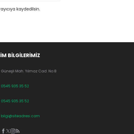
ayıcıya kaydedilsin.
ŞİM BİLGİLERİMİZ
Güneşli Mah. Yılmaz Cad. No:8
0545 935 35 52
0545 935 35 52
bilgi@siteadresi.com