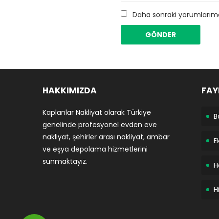
Daha sonraki yorumlarımda
HAKKIMIZDA
FAY
Kaplanlar Nakliyat olarak Türkiye
B
genelinde profesyonel evden eve
nakliyat, şehirler arası nakliyat, ambar
E
ve eşya depolama hizmetlerini
sunmaktayız.
H
H