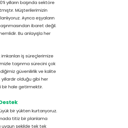
li yılların başında sektöre
ıştır. Müşterilerimizin
lanlıyoruz. Ayrıca eşyaların
n taşınmasından ibaret değil.
mlidir. Bu anlayışla her
mkanları iş süreçlerimize
imizle taşınma sürecini çok
ğimiz güvenilirlik ve kalite
ıllardır olduğu gibi her
bir hale getirmektir.
 Destek
yük bir yükten kurtarıyoruz.
mada titiz bir planlama
a uygun şekilde tek tek