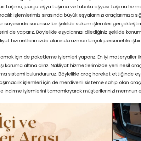
ları taşıma, parça eşya taşıma ve fabrika eşyası taşıma hizmeti
ılık işlemlerimiz sırasında büyük eşyalarınızı araçlarımıza sı
lar sayesinde sorunsuz bir şekilde söküm işlemleri gerçekleştirir
erini de yaparız. Böylelikle eşyalarınızı dilediğiniz şekilde ko
liyat hizmetlerimizde alanında uzman birçok personel ile işbirl
ğlamak için de paketleme işlemleri yaparız. En iyi materyaller 
şı koruma altına alırız. Nakliyat hizmetlerimizde yeni nesil araçl
a sistemi bulundururuz. Böylelikle araç hareket ettiğinde eşy
şımacılık işlemleri için de merdivenli sisteme sahip olan araçları
e indirme işlemlerini tamamlayarak müşterilerinizi memnun et