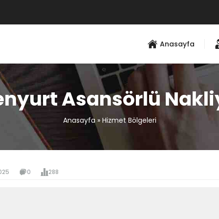
Anasayfa
enyurt Asansörlü Nakli
Anasayfa
»
Hizmet Bölgeleri
025
0
288