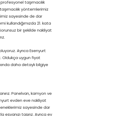
 profesyonel taşımacılık
ir taşımacılık yöntemlerimiz
mimiz sayesinde de dar
emi kullandığımızda 21. kata
 Sorunsuz bir şekilde nakliyat
ız.
 oluyoruz. Ayrıca Esenyurt
. Oldukça uygun fiyat
kkında daha detaylı bilgiye
lanırız. Panelvan, kamyon ve
senyurt evden eve nakliyat
çeneklerimiz sayesinde dar
a eşyanızı taşırız. Ayrıca ev