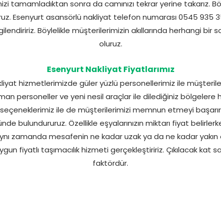
rimizi tamamladıktan sonra da camınızı tekrar yerine takarız. Bö
uz. Esenyurt asansörlü nakliyat telefon numarası 0545 935 
gilendiririz. Böylelikle müşterilerimizin akıllarında herhangi bir
oluruz.
Esenyurt Nakliyat Fiyatlarımız
liyat hizmetlerimizde güler yüzlü personellerimiz ile müşter
n personeller ve yeni nesil araçlar ile dilediğiniz bölgelere hız
t seçeneklerimiz ile de müşterilerimizi memnun etmeyi başarırız
de bulundururuz. Özellikle eşyalarınızın miktarı fiyat belirler
. Aynı zamanda mesafenin ne kadar uzak ya da ne kadar yakın 
 fiyatlı taşımacılık hizmeti gerçekleştiririz. Çıkılacak kat sayı
faktördür.