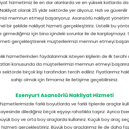
iyat hizmetimiz ile en dar alanlarda ve en yüksek katlarda da
 Nakliyat olarak 25 yıldır sektörde yer alıyoruz. Hızlı ve güvenil
mizi memnun etmeyi başarıyoruz. Asansörlü nakliyat yöneti
 bir şekilde nakliyat hizmeti gerçekleştiririz. Üstelik bu yönt
e girmediğimiz için bina içindeki sorunlar ile de karşılaşmayız.
zmeti gerçekleştirerek müşterilerimizi memnun etmeyi başarır
cılık hizmetlerinden faydalanmak isteyen kişilerin de ilk tercihi
iyatları konusunda da müşterilerimizi memnun etmeyi başarırız
ektörde birçok kişi tarafından tercih ediliriz. Fiyatlarımız ha
sahip olmak için firmamız ile iletişime geçebilirsiniz.
Esenyurt Asansörlü Nakliyat Hizmeti
izmetlerimizde farklı boyutlarda ve farklı tiplerde araçlar kul
yesinde dilediğiniz birçok eşyayı rahatlıkla taşırız. Ayrıca E
üyük boy ve orta boy araçlarda kullanırız. Küçük boy araç se
hizmeti gerçekleştiririz. Büyük boy araçlarımız ile de daha fazl