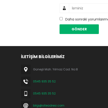
Daha sonraki yorumlarımda
İLETİŞİM BİLGİLERİMİZ
Güneşli Mah. Yılmaz Cad. No:8
0545 935 35 52
0545 935 35 52
bilgi@siteadresi.com