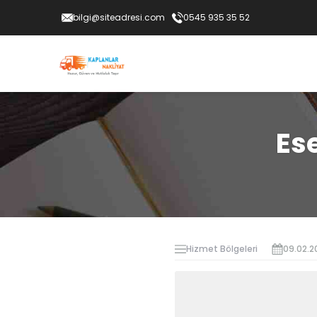
bilgi@siteadresi.com
0545 935 35 52
Es
Hizmet Bölgeleri
09.02.2