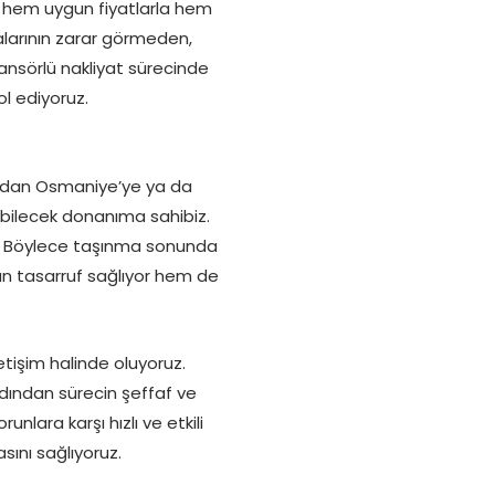
u hem uygun fiyatlarla hem
yalarının zarar görmeden,
ansörlü nakliyat sürecinde
ol ediyoruz.
m’dan Osmaniye’ye ya da
abilecek donanıma sahibiz.
uz. Böylece taşınma sonunda
an tasarruf sağlıyor hem de
etişim halinde oluyoruz.
dından sürecin şeffaf ve
nlara karşı hızlı ve etkili
sını sağlıyoruz.