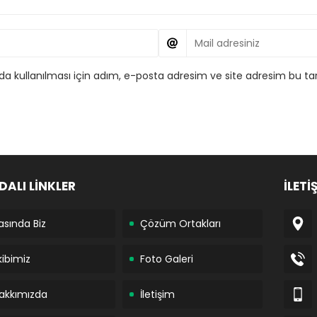
 kullanılması için adım, e-posta adresim ve site adresim bu tar
DALI LİNKLER
İLETİ
asında Biz
Çözüm Ortakları
kibimiz
Foto Galeri
akkımızda
İletişim