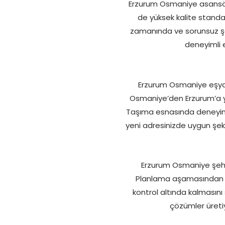
Erzurum Osmaniye asansörl
de yüksek kalite standar
zamanında ve sorunsuz şek
deneyimli e
Erzurum Osmaniye eşya 
Osmaniye’den Erzurum’a ya
Taşıma esnasında deneyimli
yeni adresinizde uygun şek
Erzurum Osmaniye şehir 
Planlama aşamasından te
kontrol altında kalmasını 
çözümler üretiy