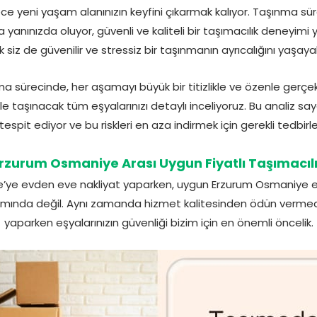
ece yeni yaşam alanınızın keyfini çıkarmak kalıyor. Taşınma s
yanınızda oluyor, güvenli ve kaliteli bir taşımacılık deneyimi 
 siz de güvenilir ve stressiz bir taşınmanın ayrıcalığını yaşayabi
sürecinde, her aşamayı büyük bir titizlikle ve özenle gerçek
taşınacak tüm eşyalarınızı detaylı inceliyoruz. Bu analiz sayes
spit ediyor ve bu riskleri en aza indirmek için gerekli tedbirler
rzurum Osmaniye Arası Uygun Fiyatlı Taşımacıl
’ye evden eve nakliyat yaparken, uygun Erzurum Osmaniye ev
mında değil. Aynı zamanda hizmet kalitesinden ödün vermeden
yaparken eşyalarınızın güvenliği bizim için en önemli öncelik.