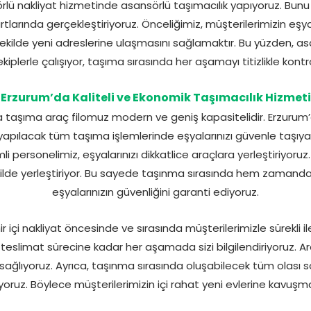
ü nakliyat hizmetinde asansörlü taşımacılık yapıyoruz. Bun
tlarında gerçekleştiriyoruz. Önceliğimiz, müşterilerimizin eş
ilde yeni adreslerine ulaşmasını sağlamaktır. Bu yüzden, as
kiplerle çalışıyor, taşıma sırasında her aşamayı titizlikle kontr
Erzurum’da Kaliteli ve Ekonomik Taşımacılık Hizmeti
taşıma araç filomuz modern ve geniş kapasitelidir. Erzuru
pılacak tüm taşıma işlemlerinde eşyalarınızı güvenle taşıy
 personelimiz, eşyalarınızı dikkatlice araçlara yerleştiriyor
ilde yerleştiriyor. Bu sayede taşınma sırasında hem zamand
eşyalarınızın güvenliğini garanti ediyoruz.
içi nakliyat öncesinde ve sırasında müşterilerimizle sürekli il
slimat sürecine kadar her aşamada sizi bilgilendiriyoruz. Ar
sağlıyoruz. Ayrıca, taşınma sırasında oluşabilecek tüm olası soru
oruz. Böylece müşterilerimizin içi rahat yeni evlerine kavuşma