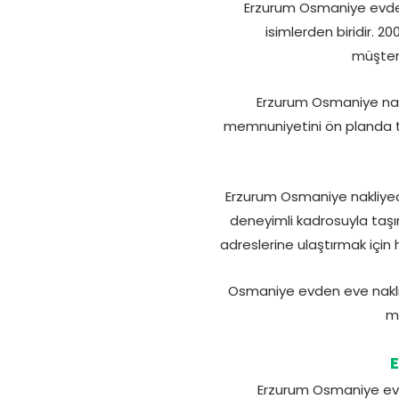
Erzurum Osmaniye evden 
isimlerden biridir. 20
müşteri
Erzurum Osmaniye nakl
memnuniyetini ön planda tu
Erzurum Osmaniye nakliyeci
deneyimli kadrosuyla taşın
adreslerine ulaştırmak içi
Osmaniye evden eve nakliy
mü
Erzurum Osmaniye evde