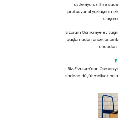
üstleniyoruz. Size sad
profesyonel yaklaşımımızla 
ulaşarak
Erzurum Osmaniye ev taşıma 
başlamadan önce, öncelikle 
önceden te
E
Biz, Erzurum’dan Osmaniye
sadece düşük maliyet anla