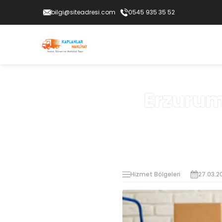
bilgi@siteadresi.com
0545 935 35 52
Erzurum
Hizmet Bölgeleri
27.03.2