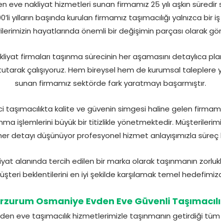
eve nakliyat hizmetleri sunan firmamız 25 yılı aşkın süredir
00’li yılların başında kurulan firmamız taşımacılığı yalnızca bir
lerimizin hayatlarında önemli bir değişimin parçası olarak g
iyat firmaları taşınma sürecinin her aşamasını detaylıca plan
tarak çalışıyoruz. Hem bireysel hem de kurumsal taleplere yö
sunan firmamız sektörde fark yaratmayı başarmıştır.
 taşımacılıkta kalite ve güvenin simgesi haline gelen firmamı
ma işlemlerini büyük bir titizlikle yönetmektedir. Müşterilerimi
n her detayı düşünüyor profesyonel hizmet anlayışımızla süreç
at alanında tercih edilen bir marka olarak taşınmanın zorlukl
şteri beklentilerini en iyi şekilde karşılamak temel hedefimizd
Erzurum Osmaniye Evden Eve Güvenli Taşımacılı
n eve taşımacılık hizmetlerimizle taşınmanın getirdiği tüm zor