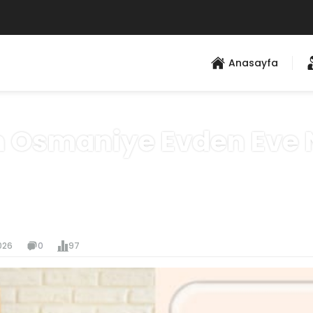
Anasayfa
 Osmaniye Evden Eve 
Anasayfa
»
Hizmet Bölgeleri
026
0
97