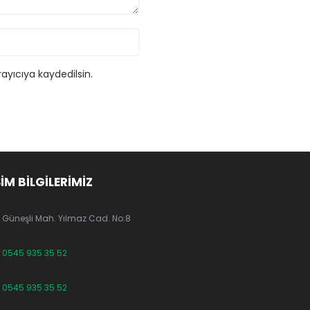
ayıcıya kaydedilsin.
ŞİM BİLGİLERİMİZ
Güneşli Mah. Yılmaz Cad. No:8
0545 935 35 52
0545 935 35 52