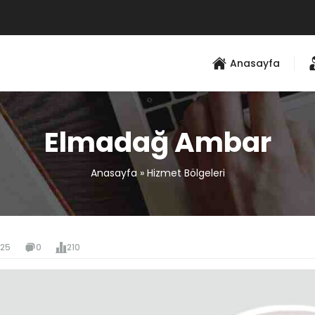
Anasayfa
Elmadağ Ambar
Anasayfa
»
Hizmet Bölgeleri
025
0
210