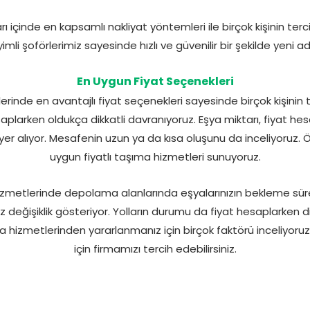
içinde en kapsamlı nakliyat yöntemleri ile birçok kişinin terci
mli şoförlerimiz sayesinde hızlı ve güvenilir bir şekilde yeni ad
En Uygun Fiyat Seçenekleri
nde en avantajlı fiyat seçenekleri sayesinde birçok kişinin t
saplarken oldukça dikkatli davranıyoruz. Eşya miktarı, fiyat he
er alıyor. Mesafenin uzun ya da kısa oluşunu da inceliyoruz. 
uygun fiyatlı taşıma hizmetleri sunuyoruz.
metlerinde depolama alanlarında eşyalarınızın bekleme süres
z değişiklik gösteriyor. Yolların durumu da fiyat hesaplarken d
ıma hizmetlerinden yararlanmanız için birçok faktörü inceliyoruz. 
için firmamızı tercih edebilirsiniz.