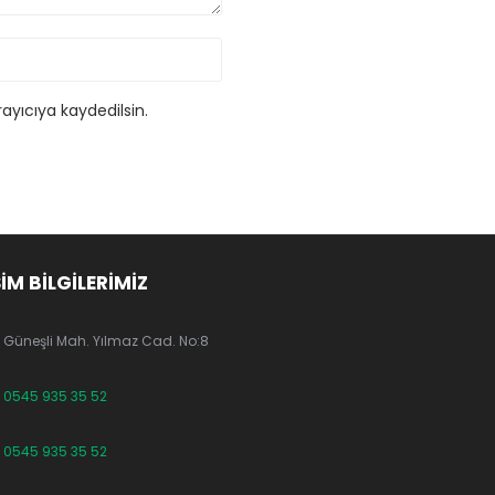
ayıcıya kaydedilsin.
ŞİM BİLGİLERİMİZ
Güneşli Mah. Yılmaz Cad. No:8
0545 935 35 52
0545 935 35 52