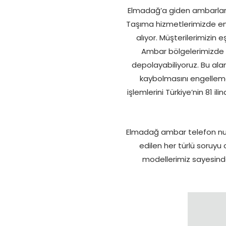
Elmadağ’a giden ambarlar iç
Taşıma hizmetlerimizde en 
alıyor. Müşterilerimizin
Ambar bölgelerimizde g
depolayabiliyoruz. Bu ala
kaybolmasını engelleme
işlemlerini Türkiye’nin 81 
Elmadağ ambar telefon num
edilen her türlü soruyu
modellerimiz sayesinde