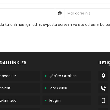
 kullanılması için adım, e-posta adresim ve site adresim bu tar
DALI LİNKLER
İLETİ
asında Biz
Çözüm Ortakları
kibimiz
Foto Galeri
akkımızda
İletişim