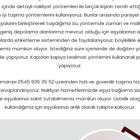
inde detaylı nakliyat yöntemleri ile birçok kişinin tercih etti
iyi taşıma yöntemlerini kullanıyoruz. Bunlar arasında parsiye
 eşyalarını birleştirerek taşıdığımız bu yöntemde zaman ve mali
eniş depolama alanlarımız mevcut olduğu için eşyalarınızı i
nlarda etiketleme sisteminden de faydalanıyoruz, böylelikle eş
miz mümkün oluyor. İstediğiniz süre içerisinde de dağıtım ya
ilinde yapıyoruz. Kapıdan kapıya teslimat yöntemini kullanarak p
yapıyoruz.
arası 0545 935 35 52 üzerinden hızlı ve güvenilir taşıma hi
 cevaplandırıyoruz. Nakliyat hizmetlerimizde eşya bağlama s
 eşyalarınızı sabit tutabilmemiz mümkün oluyor. Üstelik araç
kullandığımız için eşyalarınızı anlık olarak takipte kalıyoruz.