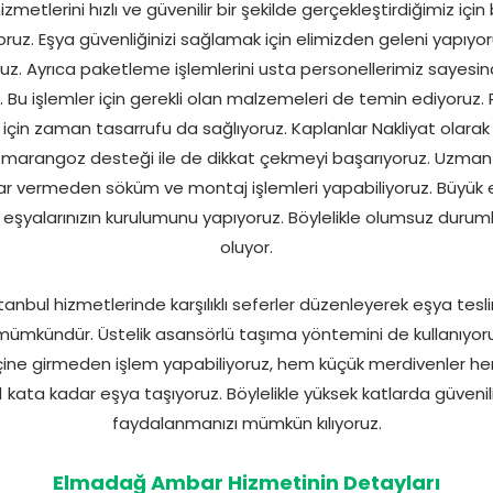
tlerini hızlı ve güvenilir bir şekilde gerçekleştirdiğimiz için bi
oruz. Eşya güvenliğinizi sağlamak için elimizden geleni yapıyor
z. Ayrıca paketleme işlemlerini usta personellerimiz sayesinde
. Bu işlemler için gerekli olan malzemeleri de temin ediyoruz.
in zaman tasarrufu da sağlıyoruz. Kaplanlar Nakliyat olarak bu
lik marangoz desteği ile de dikkat çekmeyi başarıyoruz. Uzm
rar vermeden söküm ve montaj işlemleri yapabiliyoruz. Büyük e
e eşyalarınızın kurulumunu yapıyoruz. Böylelikle olumsuz du
oluyor.
nbul hizmetlerinde karşılıklı seferler düzenleyerek eşya teslim
ümkündür. Üstelik asansörlü taşıma yöntemini de kullanıyor
çine girmeden işlem yapabiliyoruz, hem küçük merdivenler he
21 kata kadar eşya taşıyoruz. Böylelikle yüksek katlarda güveni
faydalanmanızı mümkün kılıyoruz.
Elmadağ Ambar Hizmetinin Detayları