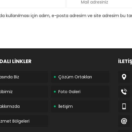
 kullanılması için adım, e-posta adresim ve site adresim bu tar
DALI LİNKLER
İLETİ
asında Biz
Çözüm Ortakları
kibimiz
Foto Galeri
akkımızda
İletişim
izmet Bölgeleri