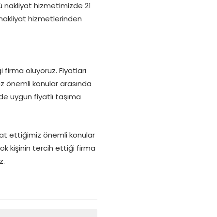
ü nakliyat hizmetimizde 21
nakliyat hizmetlerinden
 firma oluyoruz. Fiyatları
miz önemli konular arasında
rde uygun fiyatlı taşıma
kat ettiğimiz önemli konular
k kişinin tercih ettiği firma
z.