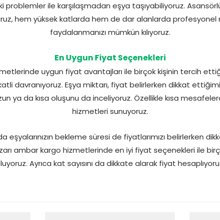
ki problemler ile karşılaşmadan eşya taşıyabiliyoruz. Asansörl
ruz, hem yüksek katlarda hem de dar alanlarda profesyonel 
faydalanmanızı mümkün kılıyoruz.
En Uygun Fiyat Seçenekleri
lerinde uygun fiyat avantajları ile birçok kişinin tercih ettiği
atli davranıyoruz. Eşya miktarı, fiyat belirlerken dikkat ettiği
zun ya da kısa oluşunu da inceliyoruz. Özellikle kısa mesafele
hizmetleri sunuyoruz.
eşyalarınızın bekleme süresi de fiyatlarımızı belirlerken dik
arı ambar kargo hizmetlerinde en iyi fiyat seçenekleri ile birço
luyoruz. Ayrıca kat sayısını da dikkate alarak fiyat hesaplıyoru