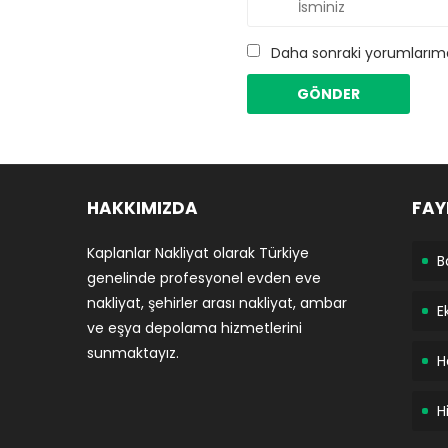
Daha sonraki yorumlarımda
HAKKIMIZDA
FAY
Kaplanlar Nakliyat olarak Türkiye
B
genelinde profesyonel evden eve
nakliyat, şehirler arası nakliyat, ambar
E
ve eşya depolama hizmetlerini
sunmaktayız.
H
H