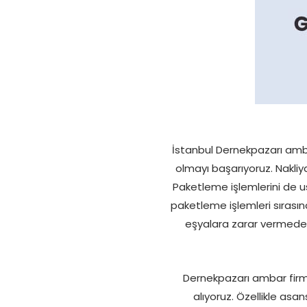
İstanbul Dernekpazarı amba
olmayı başarıyoruz. Nakliy
Paketleme işlemlerini de us
paketleme işlemleri sırası
eşyalara zarar vermeden
Dernekpazarı ambar firmala
alıyoruz. Özellikle as