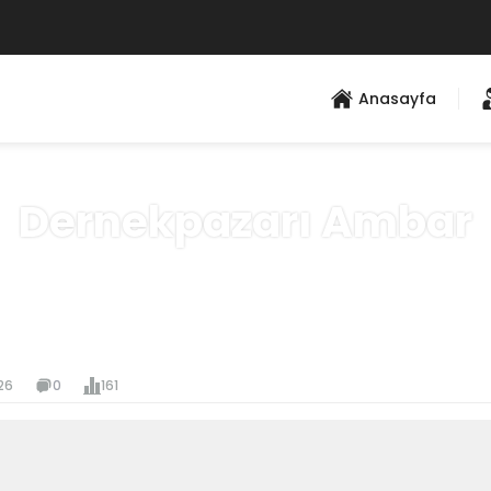
Anasayfa
Dernekpazarı Ambar
Anasayfa
»
Hizmet Bölgeleri
26
0
161