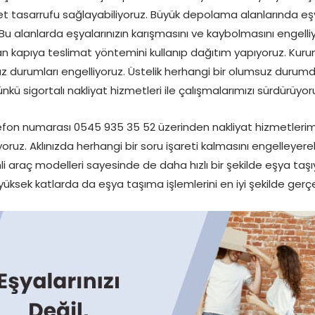
t tasarrufu sağlayabiliyoruz. Büyük depolama alanlarında eşyal
 alanlarda eşyalarınızın karışmasını ve kaybolmasını engelliy
an kapıya teslimat yöntemini kullanıp dağıtım yapıyoruz. Kur
durumları engelliyoruz. Üstelik herhangi bir olumsuz durumda 
nkü sigortalı nakliyat hizmetleri ile çalışmalarımızı sürdürüyor
fon numarası 0545 935 35 52 üzerinden nakliyat hizmetlerim
yoruz. Aklınızda herhangi bir soru işareti kalmasını engelleye
i araç modelleri sayesinde de daha hızlı bir şekilde eşya taşıy
yüksek katlarda da eşya taşıma işlemlerini en iyi şekilde gerçek