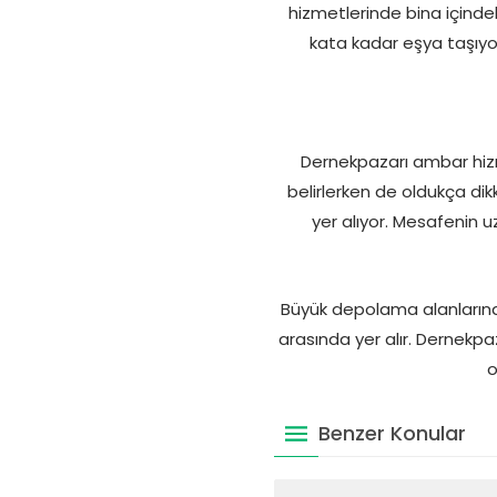
hizmetlerinde bina içinde
kata kadar eşya taşıyo
Dernekpazarı ambar hizmet
belirlerken de oldukça dikk
yer alıyor. Mesafenin u
Büyük depolama alanlarında 
arasında yer alır. Dernekpaz
o
Benzer Konular