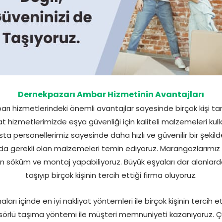
Dernekpazarı Ambar Hizmetinin Avantajları
rı hizmetlerindeki önemli avantajlar sayesinde birçok kişi tar
at hizmetlerimizde eşya güvenliği için kaliteli malzemeleri ku
ta personellerimiz sayesinde daha hızlı ve güvenilir bir şekilde
nda gerekli olan malzemeleri temin ediyoruz. Marangozlarım
 söküm ve montaj yapabiliyoruz. Büyük eşyaları dar alanlarda
taşıyıp birçok kişinin tercih ettiği firma oluyoruz.
rı içinde en iyi nakliyat yöntemleri ile birçok kişinin tercih e
ansörlü taşıma yöntemi ile müşteri memnuniyeti kazanıyoruz.