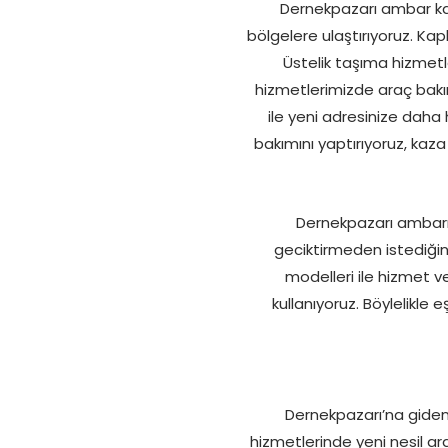
Dernekpazarı ambar kar
bölgelere ulaştırıyoruz. Kapl
Üstelik taşıma hizmetl
hizmetlerimizde araç bakım
ile yeni adresinize daha 
bakımını yaptırıyoruz, kaz
Dernekpazarı ambarı İ
geciktirmeden istediği
modelleri ile hizmet 
kullanıyoruz. Böylelikle 
Dernekpazarı’na giden 
hizmetlerinde yeni nesil ar