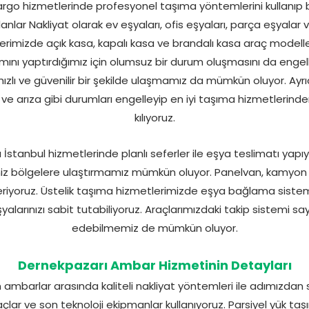
go hizmetlerinde profesyonel taşıma yöntemlerini kullanıp bi
anlar Nakliyat olarak ev eşyaları, ofis eşyaları, parça eşyalar 
erimizde açık kasa, kapalı kasa ve brandalı kasa araç modelleri
ını yaptırdığımız için olumsuz bir durum oluşmasını da engel
hızlı ve güvenilir bir şekilde ulaşmamız da mümkün oluyor. Ayrı
a ve arıza gibi durumları engelleyip en iyi taşıma hizmetler
kılıyoruz.
stanbul hizmetlerinde planlı seferler ile eşya teslimatı yapıyo
niz bölgelere ulaştırmamız mümkün oluyor. Panelvan, kamyon
veriyoruz. Üstelik taşıma hizmetlerimizde eşya bağlama sistem
eşyalarınızı sabit tutabiliyoruz. Araçlarımızdaki takip sistemi sa
edebilmemiz de mümkün oluyor.
Dernekpazarı Ambar Hizmetinin Detayları
ambarlar arasında kaliteli nakliyat yöntemleri ile adımızdan 
açlar ve son teknoloji ekipmanlar kullanıyoruz. Parsiyel yük ta