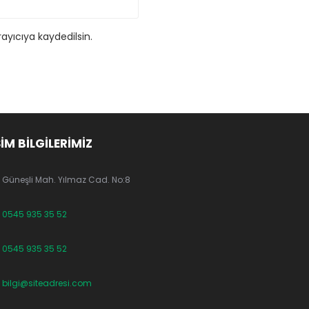
ayıcıya kaydedilsin.
ŞİM BİLGİLERİMİZ
Güneşli Mah. Yılmaz Cad. No:8
0545 935 35 52
0545 935 35 52
bilgi@siteadresi.com