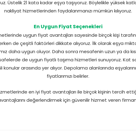
uz. Üstelik 21 kata kadar eşya taşıyoruz. Böylelikle yüksek katl
nakliyat hizmetlerinden faydalanmanızı mümkün kılıyoruz.
En Uygun Fiyat Seçenekleri
lerinde uygun fiyat avantajları sayesinde birçok kişi tarafın
lerken de çeşitli faktörleri dikkate alıyoruz. İlk olarak eşya mik
ımız daha uygun oluyor. Daha sonra mesafenin uzun ya da k
afelerde de uygun fiyatlı taşıma hizmetleri sunuyoruz. Kat sa
li konular arasında yer alıyor. Depolama alanlarında eşyaların
fiyatlarımızı belirler.
tlerinde en iyi fiyat avantajları ile birçok kişinin tercih etti
avantajlarını değerlendirmek için güvenilir hizmet veren firmamız