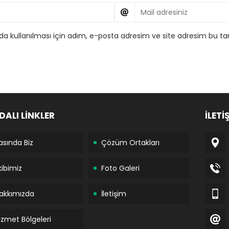
 kullanılması için adım, e-posta adresim ve site adresim bu tar
DALI LİNKLER
İLETİ
asında Biz
Çözüm Ortakları
kibimiz
Foto Galeri
akkımızda
İletişim
izmet Bölgeleri