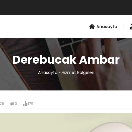
Anasayfa
Derebucak Ambar
Anasayfa
»
Hizmet Bölgeleri
025
0
175