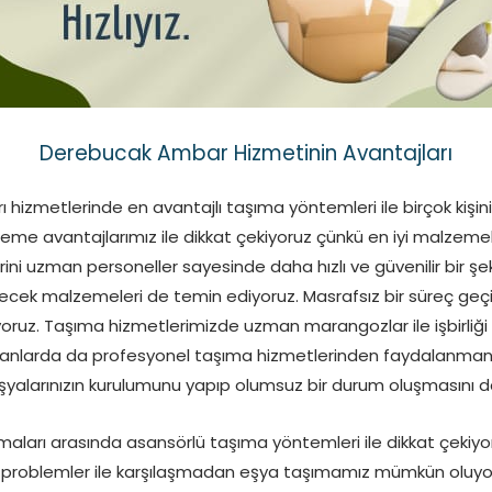
Derebucak Ambar Hizmetinin Avantajları
izmetlerinde en avantajlı taşıma yöntemleri ile birçok kişini
tleme avantajlarımız ile dikkat çekiyoruz çünkü en iyi malzeme
ini uzman personeller sayesinde daha hızlı ve güvenilir bir şek
bilecek malzemeleri de temin ediyoruz. Masrafsız bir süreç geçi
uz. Taşıma hizmetlerimizde uzman marangozlar ile işbirliği y
alanlarda da profesyonel taşıma hizmetlerinden faydalanmanız
şyalarınızın kurulumunu yapıp olumsuz bir durum oluşmasını da
aları arasında asansörlü taşıma yöntemleri ile dikkat çekiyo
i problemler ile karşılaşmadan eşya taşımamız mümkün oluyo