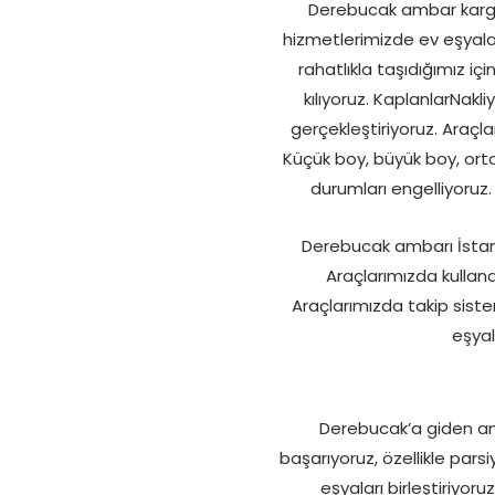
Derebucak ambar kargo 
hizmetlerimizde ev eşyalar
rahatlıkla taşıdığımız 
kılıyoruz. KaplanlarNakl
gerçekleştiriyoruz. Araçlar
Küçük boy, büyük boy, orta
durumları engelliyoruz. 
Derebucak ambarı İstanbu
Araçlarımızda kullan
Araçlarımızda takip siste
eşyal
Derebucak’a giden amba
başarıyoruz, özellikle par
eşyaları birleştiriyor