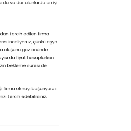
arda ve dar alanlarda en iyi
dan tercih edilen firma
tarını inceliyoruz, çünkü eşya
ısa oluşunu göz önünde
yısı da fiyat hesaplarken
ızın bekleme süresi de
ği firma olmayı başarıyoruz.
ı tercih edebilirsiniz.