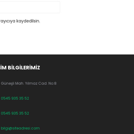
ayıcıya kaydedilsin.
ŞİM BİLGİLERİMİZ
Güneşli Mah. Yılmaz Cad. No:8
0545 935 35 52
0545 935 35 52
bilgi@siteadresi.com