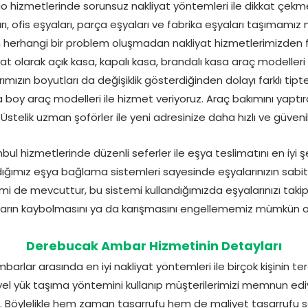
hizmetlerinde sorunsuz nakliyat yöntemleri ile dikkat çekm
ı, ofis eşyaları, parça eşyaları ve fabrika eşyaları taşımamız
için herhangi bir problem oluşmadan nakliyat hizmetlerimizd
iyat olarak açık kasa, kapalı kasa, brandalı kasa araç modelleri 
ımızın boyutları da değişiklik gösterdiğinden dolayı farklı tipte
 boy araç modelleri ile hizmet veriyoruz. Araç bakımını yapt
Üstelik uzman şoförler ile yeni adresinize daha hızlı ve güvenili
l hizmetlerinde düzenli seferler ile eşya teslimatını en iyi şe
dığımız eşya bağlama sistemleri sayesinde eşyalarınızın sabit 
mi de mevcuttur, bu sistemi kullandığımızda eşyalarınızı takipte
arın kaybolmasını ya da karışmasını engellememiz mümkün o
Derebucak Ambar Hizmetinin Detayları
rlar arasında en iyi nakliyat yöntemleri ile birçok kişinin ter
siyel yük taşıma yöntemini kullanıp müşterilerimizi memnun 
uz. Böylelikle hem zaman tasarrufu hem de maliyet tasarrufu sa