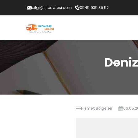
bilgi@siteadresi.com
0545 935 35 52
Deniz
Hizmet Bölgeleri
06.05.2