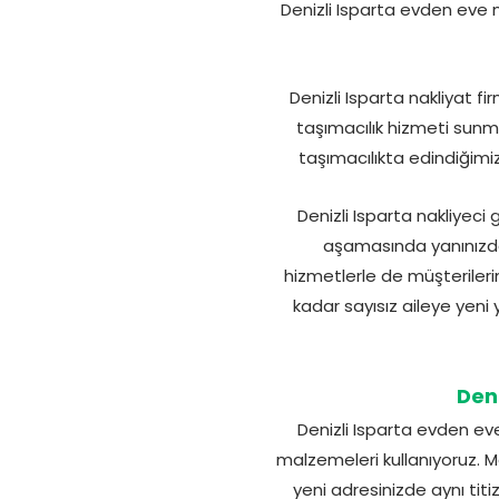
Denizli Isparta evden eve 
Denizli Isparta nakliyat f
taşımacılık hizmeti sunma
taşımacılıkta edindiğimi
Denizli Isparta nakliyec
aşamasında yanınızda
hizmetlerle de müşterilerim
kadar sayısız aileye yeni
Den
Denizli Isparta evden e
malzemeleri kullanıyoruz. Mo
yeni adresinizde aynı titi