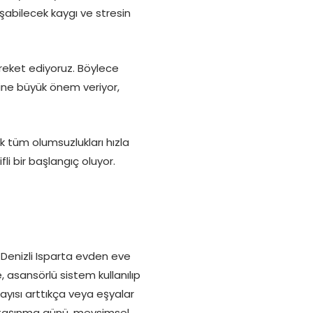
şabilecek kaygı ve stresin
areket ediyoruz. Böylece
ine büyük önem veriyor,
 tüm olumsuzlukları hızla
li bir başlangıç oluyor.
 Denizli Isparta evden eve
, asansörlü sistem kullanılıp
ayısı arttıkça veya eşyalar
ıca taşınma günü, mevsimsel