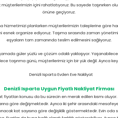
müşterilerimizin içini rahatlatıyoruz. Bu sayede taşınırken olu
önüne geçiyoruz.
ma hizmetimizi planlarken müşterilerimizin taleplerine göre h
i esnek organize ediyoruz. Taşıma sırasında zaman yönetim
eşyaların tam zamanında teslim edilmesini sağlıyoruz.
aşamada güler yüzlü ve çözüm odaklı yaklaşıyor. Yaşanabilecek
ece taşınma günü, müşterilerimiz için bir yük değil. Ayrıca keyif
Denizli Isparta Uygun Fiyatlı Nakliyat Firması
t fiyatları konusu da bu sürecin en merak edilen kısmı oluyor.
tarına göre değişmektedir. Ayrıca iki şehir arasındaki mesafeye
nacak kat sayısına göre değişiklik göstermektedir. Evin oda s
a, fiyatlar da buna bağlı olarak farklılık gösterebiliyor. Ayr