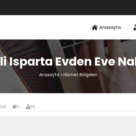
Anasayfa
li Isparta Evden Eve Na
Anasayfa
»
Hizmet Bölgeleri
026
0
65