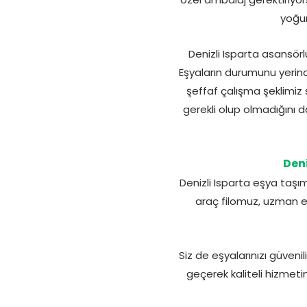
yoğun
Denizli Isparta asansör
Eşyaların durumunu yerind
şeffaf çalışma şeklimiz 
gerekli olup olmadığını d
Deni
Denizli Isparta eşya taşı
araç filomuz, uzman e
Siz de eşyalarınızı güveni
geçerek kaliteli hizmetin