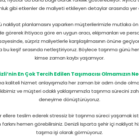
luk gibi etkenler de maliyeti etkileyen detaylar arasında yer a
lü nakliyat planlamasını yaparken müşterilerimizle mutlaka ön k
e görerek ihtiyaca göre en uygun aracı, ekipmanları ve personel
sayesinde, sürpriz maliyetlerle karşılaşılmasının önüne geçiy
a bu keşif sırasında netleştiriyoruz. Böylece taşınma günü her 
kimse zaman kaybı yaşamıyor.
zli’nin En Çok Tercih Edilen Taşımacısı Olmamızın N
ma kaliteli hizmet anlayışımızla her zaman bir adım önde olma
kibimiz ve müşteri odaklı yaklaşımımızla taşınma sürecini zah
deneyime dönüştürüyoruz.
lir ellere teslim ederek stressiz bir taşınma süreci yaşamak isti
 farkını hemen görebilirsiniz. Denizli Isparta şehir içi nakliyat
taşıma işi olarak görmüyoruz.