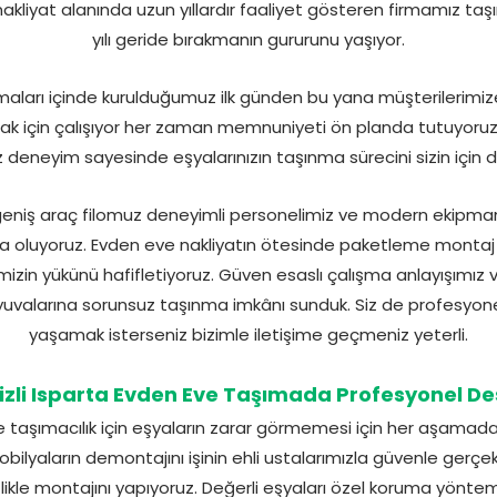
nakliyat alanında uzun yıllardır faaliyet gösteren firmamız ta
yılı geride bırakmanın gururunu yaşıyor.
irmaları içinde kurulduğumuz ilk günden bu yana müşterilerimize
k için çalışıyor her zaman memnuniyeti ön planda tutuyoruz. Ş
z deneyim sayesinde eşyalarınızın taşınma sürecini sizin için d
i geniş araç filomuz deneyimli personelimiz ve modern ekipma
 oluyoruz. Evden eve nakliyatın ötesinde paketleme montaj v
izin yükünü hafifletiyoruz. Güven esaslı çalışma anlayışımız ve
 yuvalarına sorunsuz taşınma imkânı sunduk. Siz de profesyone
yaşamak isterseniz bizimle iletişime geçmeniz yeterli.
izli Isparta Evden Eve Taşımada Profesyonel De
ve taşımacılık için eşyaların zarar görmemesi için her aşama
bilyaların demontajını işinin ehli ustalarımızla güvenle gerçek
zlikle montajını yapıyoruz. Değerli eşyaları özel koruma yöntem