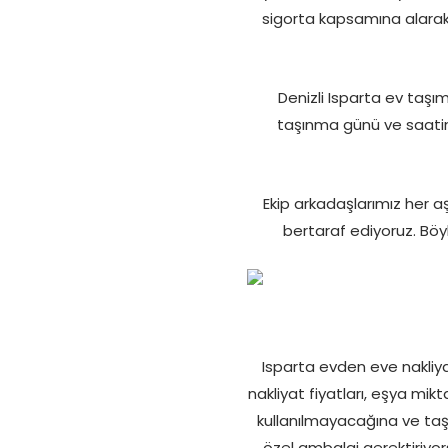
sigorta kapsamına alarak 
Denizli Isparta ev taşı
taşınma günü ve saatin
Ekip arkadaşlarımız her 
bertaraf ediyoruz. Böyl
Isparta evden eve nakliya
nakliyat fiyatları, eşya mik
kullanılmayacağına ve taşı
özel ambalaj gerektiriyors