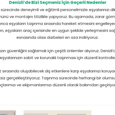
Denizli’de Bizi Seçmeniz İçin Geçerli Nedenler
sürecinde deneyimli ve eğitimli personelimizle eşyalarınızı dik
ünü ve montajını titizlikle yapıyoruz. Bu aşamada, zarar gör
yrıca eşyaların taşınma sırasında hareket etmesini engelleye
n, eşyaların araç içerisinde en uygun şekilde yerleşmesini sa
esnasında olası darbeleri en aza indiriyoruz.
zın güvenliğini sağlamak için çeşitli önlemler alıyoruz. Denizl
eşyalarınızın sabit ve korunaklı taşınması için düzenli kontroll
iyat sırasında oluşabilecek dış etkenlere karşı eşyalarınızı koru
ksiz gerçekleştiriyoruz. Taşınma sürecinde herhangi bir olum
çlarımızı ve ekipmanlarımızı düzenli olarak bakımdan geçiriyo