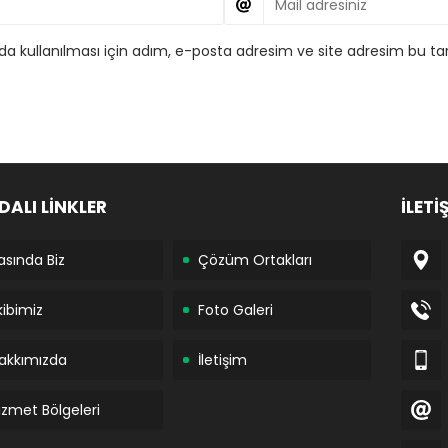
 kullanılması için adım, e-posta adresim ve site adresim bu tar
DALI LİNKLER
İLETİ
asında Biz
Çözüm Ortakları
kibimiz
Foto Galeri
akkımızda
İletişim
izmet Bölgeleri