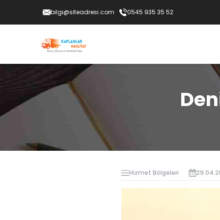
bilgi@siteadresi.com
0545 935 35 52
Deni
Hizmet Bölgeleri
29.04.2