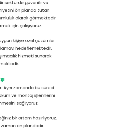
ir sektörde güvenilir ve
niyetini ön planda tutan
orumluluk olarak görmektedir.
mek için çalışıyoruz.
a uygun kişiye özel çözümler
amlamayı hedeflemektedir.
şımacılık hizmeti sunarak
tmektedir.
şı
or. Aynı zamanda bu süreci
söküm ve montaj işlemlerini
enmesini sağlıyoruz.
ğiniz bir ortam hazırlıyoruz.
er zaman ön plandadır.