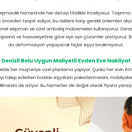
şımacılık hizmetinde her detayı titizlikle inceliyoruz. Taşın
i önceden tespit ediyor, bu risklere karşı gerekli önlemleri alıyo
nel ekipman ve özel ambalaj malzemeleri kullanıyoruz. Denizli
ısına ve hassasiyetine göre ayrı ayrı çözümler üretiyoruz. Böy
da deformasyon yaşayacak hiçbir eşya bırakmıyoruz.
Denizli Bolu Uygun Maliyetli Evden Eve Nakliyat
elde her müşteriye özel planlama yapıyor. Çünkü her evin ihtiy
yı talep ederken bazıları eşyaların paketlenmesini, mobilyala
ilmesini de istiyor. Bu hizmetler de doğal olarak fiyata yansıy