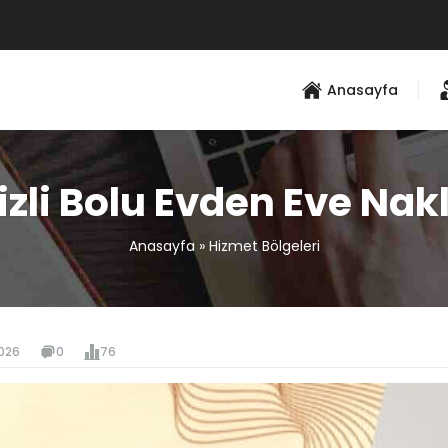
Anasayfa
zli Bolu Evden Eve Nak
Anasayfa
»
Hizmet Bölgeleri
026
0
76