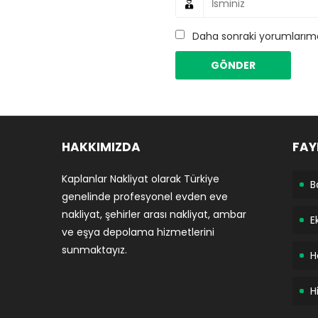
Daha sonraki yorumlarımda
HAKKIMIZDA
FAY
Kaplanlar Nakliyat olarak Türkiye
B
genelinde profesyonel evden eve
nakliyat, şehirler arası nakliyat, ambar
E
ve eşya depolama hizmetlerini
sunmaktayız.
H
H