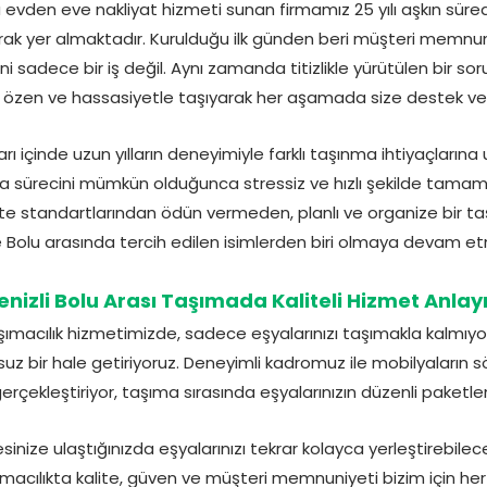
da evden eve nakliyat hizmeti sunan firmamız 25 yılı aşkın süred
arak yer almaktadır. Kurulduğu ilk günden beri müşteri memnu
ni sadece bir iş değil. Aynı zamanda titizlikle yürütülen bir s
ir özen ve hassasiyetle taşıyarak her aşamada size destek ver
ları içinde uzun yılların deneyimiyle farklı taşınma ihtiyaçların
ıma sürecini mümkün olduğunca stressiz ve hızlı şekilde tam
ite standartlarından ödün vermeden, planlı ve organize bir ta
e Bolu arasında tercih edilen isimlerden biri olmaya devam e
enizli Bolu Arası Taşımada Kaliteli Hizmet Anlayı
şımacılık hizmetimizde, sadece eşyalarınızı taşımakla kalmıy
nsuz bir hale getiriyoruz. Deneyimli kadromuz ile mobilyaların 
e gerçekleştiriyor, taşıma sırasında eşyalarınızın düzenli paketl
sinize ulaştığınızda eşyalarınızı tekrar kolayca yerleştirebilece
şımacılıkta kalite, güven ve müşteri memnuniyeti bizim için h