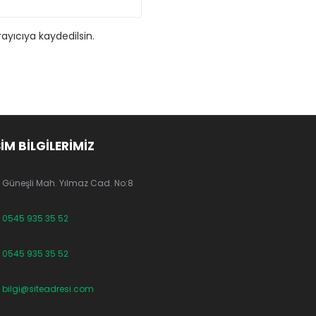
ayıcıya kaydedilsin.
ŞİM BİLGİLERİMİZ
Güneşli Mah. Yılmaz Cad. No:8
0545 935 35 52
0545 935 35 52
bilgi@siteadresi.com