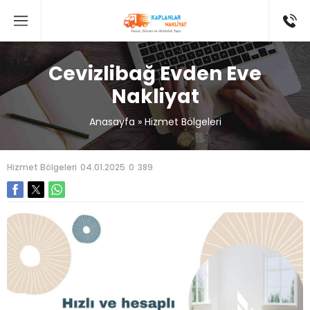
Cevizlibağ Evden Eve
Nakliyat
Anasayfa
»
Hizmet Bölgeleri
Hizmet Bölgeleri
04.01.2025
0
389