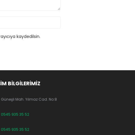
ayıcıya kaydedilsin.
ŞİM BİLGİLERİMİZ
Güneşli Mah. Yılmaz Cad. No:8
0545 935 35 52
0545 935 35 52