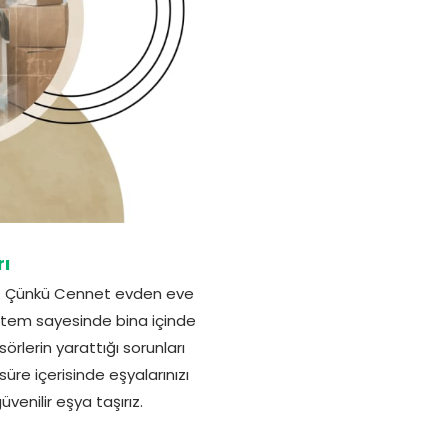
ı
uz. Çünkü Cennet evden eve
öntem sayesinde bina içinde
örlerin yarattığı sorunları
üre içerisinde eşyalarınızı
üvenilir eşya taşırız.