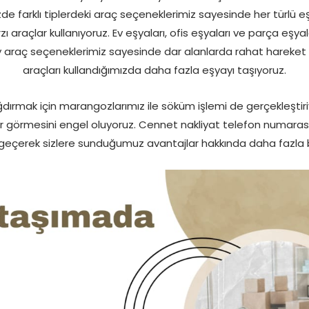
de farklı tiplerdeki araç seçeneklerimiz sayesinde her türlü e
raçlar kullanıyoruz. Ev eşyaları, ofis eşyaları ve parça eşyal
 araç seçeneklerimiz sayesinde dar alanlarda rahat hareket e
araçları kullandığımızda daha fazla eşyayı taşıyoruz.
ığdırmak için marangozlarımız ile söküm işlemi de gerçekleştiriy
sar görmesini engel oluyoruz. Cennet nakliyat telefon numara
 geçerek sizlere sunduğumuz avantajlar hakkında daha fazla bilg