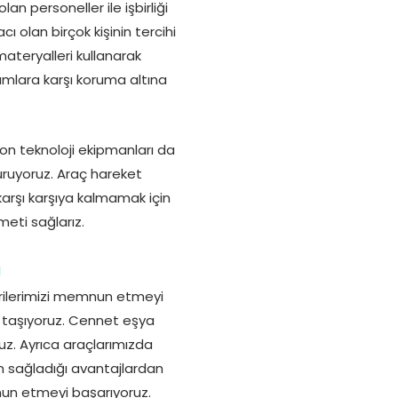
 personeller ile işbirliği
cı olan birçok kişinin tercihi
materyalleri kullanarak
rumlara karşı koruma altına
son teknoloji ekipmanları da
duruyoruz. Araç hareket
karşı karşıya kalmamak için
meti sağlarız.
ı
rilerimizi memnun etmeyi
a taşıyoruz. Cennet eşya
uz. Ayrıca araçlarımızda
n sağladığı avantajlardan
nun etmeyi başarıyoruz.