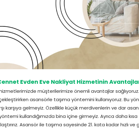
Cennet Evden Eve Nakliyat Hizmetinin Avantajlar
 hizmetlerimizde müşterilerimize önemli avantajlar sağlıyor
rçekleştirirken asansörle taşıma yöntemini kullanıyoruz. Bu y
karşı karşıya gelmeyiz. Özellikle küçük merdivenlerin ve dar asans
 yöntemi kullandığımızda bina içine girmeyiz. Ayrıca daha kısa s
laştırırız. Asansör ile taşıma sayesinde 21. kata kadar hızlı ve g