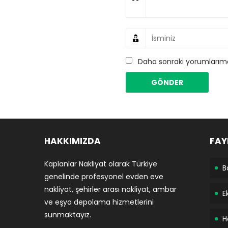
Daha sonraki yorumlarımda
HAKKIMIZDA
FAY
Kaplanlar Nakliyat olarak Türkiye
B
genelinde profesyonel evden eve
nakliyat, şehirler arası nakliyat, ambar
E
ve eşya depolama hizmetlerini
sunmaktayız.
H