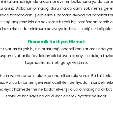
ni kullanmak için de aracımızı evinizin balkonuna ya da camı
kullanırız. Balkonun olmadığı durumlarda camı sökmemiz gereki
sürede tamamlarız. İşlemlerimizi tamamlayınca da camınızı tek
ri sağladığımız için de sektörde birçok kişi tarafından tercih e
e kaza riskini de minimum seviyeye indiririz istediğiniz bölgelere
Ekonomik Nakliyat Hizmeti
iyatları birçok kişinin araştırdığı önemli konular arasında yer 
ygun fiyatlar ile faydalanmak isteyen iki sayısı oldukça fazladı
taşımacılık hizmeti gerçekleştiririz.
iktarı ve mesafenin oldukça önemli bir rolü vardır. Bu faktörl
z. Ayrıca binanızın çevresel özellikleri de fiyatlarımızı belirler
 nakliyat hizmetlerine ne kadar elverişli olup olmadığına dikka
sayısı ve kat sayısına da dikkat ederek fiyatlar belirleriz.