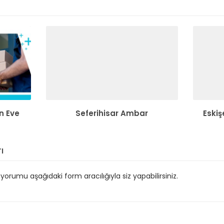
n Eve
Seferihisar Ambar
Eskiş
ı
orumu aşağıdaki form aracılığıyla siz yapabilirsiniz.