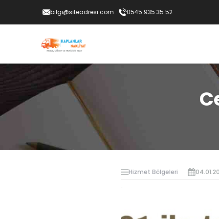
bilgi@siteadresi.com
0545 935 35 52
C
Hizmet Bölgeleri
04.01.2