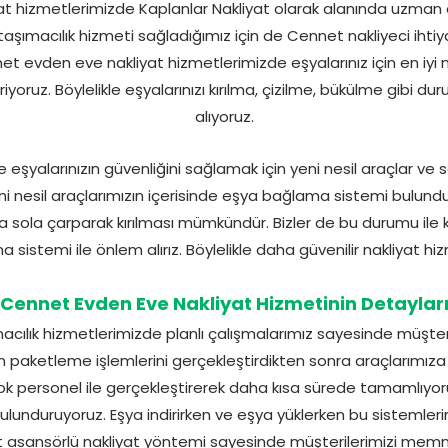
 hizmetlerimizde Kaplanlar Nakliyat olarak alanında uzman olan
 taşımacılık hizmeti sağladığımız için de Cennet nakliyeci ihtiya
et evden eve nakliyat hizmetlerimizde eşyalarınız için en iyi 
oruz. Böylelikle eşyalarınızı kırılma, çizilme, bükülme gibi du
alıyoruz.
 eşyalarınızın güvenliğini sağlamak için yeni nesil araçlar ve 
eni nesil araçlarımızın içerisinde eşya bağlama sistemi bulun
 sola çarparak kırılması mümkündür. Bizler de bu durumu ile 
sistemi ile önlem alırız. Böylelikle daha güvenilir nakliyat hiz
Cennet Evden Eve Nakliyat Hizmetinin Detaylar
cılık hizmetlerimizde planlı çalışmalarımız sayesinde müşte
zın paketleme işlemlerini gerçekleştirdikten sonra araçlarımız
çok personel ile gerçekleştirerek daha kısa sürede tamamlıyor
ulunduruyoruz. Eşya indirirken ve eşya yüklerken bu sistemleri
 asansörlü nakliyat yöntemi sayesinde müşterilerimizi mem