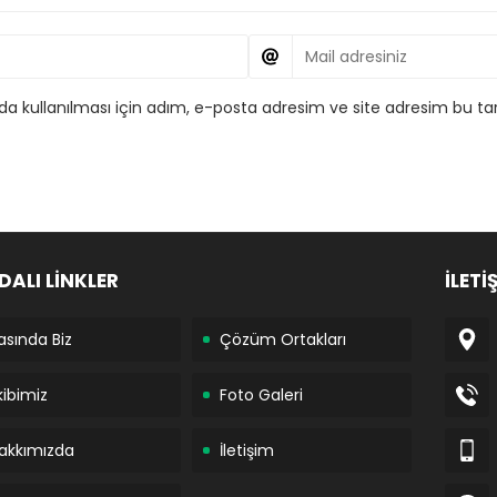
 kullanılması için adım, e-posta adresim ve site adresim bu tar
DALI LİNKLER
İLETİ
asında Biz
Çözüm Ortakları
kibimiz
Foto Galeri
akkımızda
İletişim