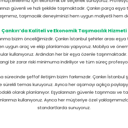
müşterilerimiz için ekonomik bir seçenek sunuyoruz. Profesyo
rınızı güvenli ve hızlı şekilde taşımaktadır. Çankırı parça eşya
aşımımız, taşımacılık deneyiminizi hem uygun maliyetli hem de
Çankırı’da Kaliteli ve Ekonomik Taşımacılık Hizmeti
ma bizim önceliğimizdir. Çankırı İstanbul şehirler arası eşya
n uygun araç ve ekip planlaması yapıyoruz. Mobilya ve önemli
ular kullanıyoruz. Ardından her bir eşya özenle taşınmaktadır
gi bir zarar riski minimuma indiriliyor ve tüm süreç profesyon
 sürecinde şeffaf iletişim bizim farkımızdır. Çankırı İstanbul 
e sürekli temas kuruyoruz. Ayrıca her aşamayı açıkça paylaşı
klı olarak planlanıyor. Eşyalarınızın güvenle taşınması ve ta
larımızı kullanıyoruz. Ayrıca her müşteriye özel yaklaşımımızl
standartlarda sunuyoruz.