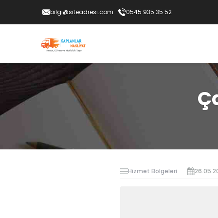
bilgi@siteadresi.com
0545 935 35 52
Ç
Hizmet Bölgeleri
26.05.2