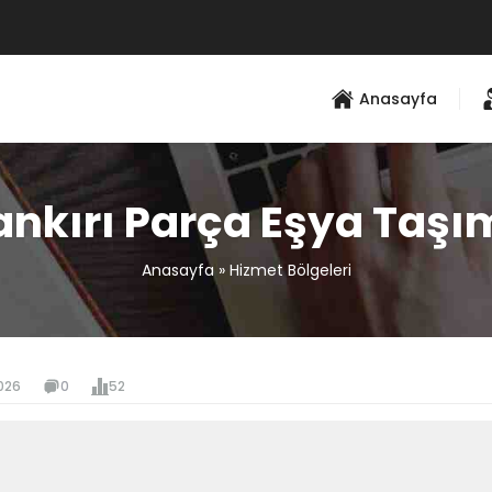
Anasayfa
ankırı Parça Eşya Taşı
Anasayfa
»
Hizmet Bölgeleri
026
0
52