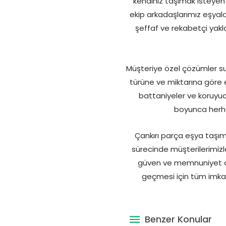
kendiniz taşımak isteyen 
ekip arkadaşlarımız eşyala
şeffaf ve rekabetçi yakl
Müşteriye özel çözümler sun
türüne ve miktarına göre e
battaniyeler ve koruyuc
boyunca herhan
Çankırı parça eşya taşıma
sürecinde müşterilerimizl
güven ve memnuniyet oda
geçmesi için tüm imkan
Benzer Konular