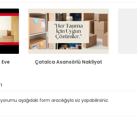
 Eve
Çatalca Asansörlü Nakliyat
ı
orumu aşağıdaki form aracılığıyla siz yapabilirsiniz.