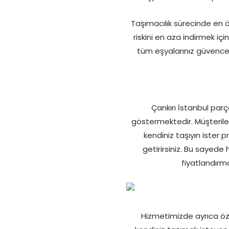
Taşımacılık sürecinde en 
riskini en aza indirmek içi
tüm eşyalarınız güvence a
Çankırı İstanbul par
göstermektedir. Müşteriler
kendiniz taşıyın iste
getirirsiniz. Bu sayed
fiyatlandırm
Hizmetimizde ayrıca öze