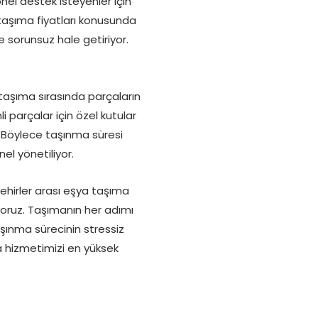
nel destek isteyenler için
 taşıma fiyatları konusunda
 sorunsuz hale getiriyor.
 taşıma sırasında parçaların
 parçalar için özel kutular
. Böylece taşınma süresi
el yönetiliyor.
şehirler arası eşya taşıma
yoruz. Taşımanın her adımı
şınma sürecinin stressiz
a hizmetimizi en yüksek