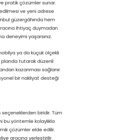
e pratik çözümler sunar.
edilmesi ve yeni adrese
stanbul güzergâhında hem
e aracına ihtiyaç duymadan
a deneyimi yaşarsınız.
mobilya ya da küçük ölçekli
n planda tutarak düzenli
amandan kazanması sağlanır.
syonel bir nakliyat desteği
k
un seçeneklerden biridir. Tüm
 bu yöntemle kolaylıkla
mik çözümler elde edilir.
e aracına yerleştirilir.