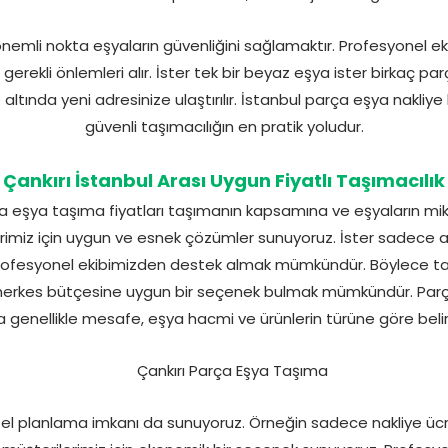
önemli nokta eşyaların güvenliğini sağlamaktır. Profesyonel e
n gerekli önlemleri alır. İster tek bir beyaz eşya ister birkaç p
ltında yeni adresinize ulaştırılır. İstanbul parça eşya nakliye
güvenli taşımacılığın en pratik yoludur.
Çankırı İstanbul Arası Uygun Fiyatlı Taşımacılık
ça eşya taşıma fiyatları taşımanın kapsamına ve eşyaların mikt
imiz için uygun ve esnek çözümler sunuyoruz. İster sadece ar
r profesyonel ekibimizden destek almak mümkündür. Böylece t
e herkes bütçesine uygun bir seçenek bulmak mümkündür. Par
a genellikle mesafe, eşya hacmi ve ürünlerin türüne göre beli
l planlama imkanı da sunuyoruz. Örneğin sadece nakliye ücre