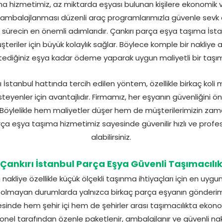
ma hizmetimiz, az miktarda eşyası bulunan kişilere ekonomik v
e ambalajlanması düzenli araç programlarımızla güvenle sevk 
 sürecin en önemli adımlarıdır. Çankırı parça eşya taşıma İ
şteriler için büyük kolaylık sağlar. Böylece komple bir nakliy
diğiniz eşya kadar ödeme yaparak uygun maliyetli bir taşım
İstanbul hattında tercih edilen yöntem, özellikle birkaç koli 
teyenler için avantajlıdır. Firmamız, her eşyanın güvenliğini ö
r. Böylelikle hem maliyetler düşer hem de müşterilerimizin z
rça eşya taşıma hizmetimiz sayesinde güvenilir hızlı ve profe
alabilirsiniz.
Çankırı İstanbul Parça Eşya Güvenli Taşımacılı
nakliye özellikle küçük ölçekli taşınma ihtiyaçları için en uyg
 olmayan durumlarda yalnızca birkaç parça eşyanın gönderimi
sinde hem şehir içi hem de şehirler arası taşımacılıkta ekono
nel tarafından özenle paketlenir, ambalajlanır ve güvenli nakliy