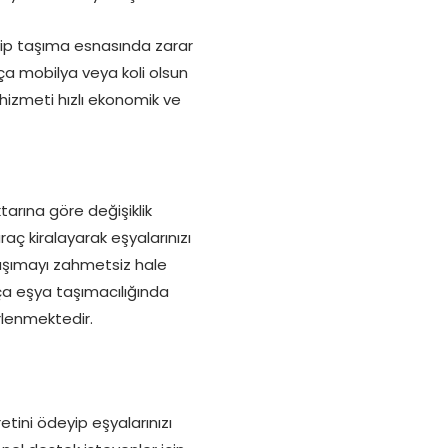
kip taşıma esnasında zarar
arça mobilya veya koli olsun
 hizmeti hızlı ekonomik ve
arına göre değişiklik
aç kiralayarak eşyalarınızı
aşımayı zahmetsiz hale
ça eşya taşımacılığında
rlenmektedir.
tini ödeyip eşyalarınızı