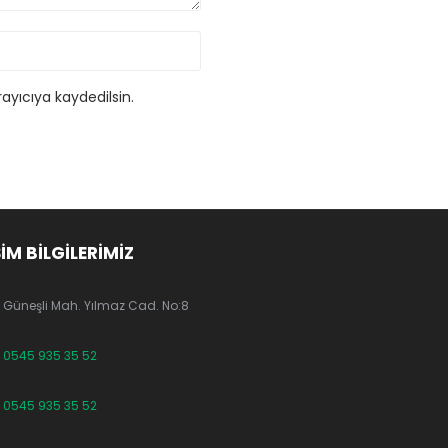
ayıcıya kaydedilsin.
ŞİM BİLGİLERİMİZ
Güneşli Mah. Yılmaz Cad. No:8
0545 935 35 52
0545 935 35 52