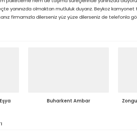
em paketleme hem de taşıma süreçlerinde yanınızda oluyoruz.
üreçte yanınızda olmaktan mutluluk duyarız. Beykoz kamyonet 
anız firmamızla dilerseniz yüz yüze dilerseniz de telefonla gö
 Eşya
Buharkent Ambar
Zongu
ı