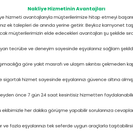
Nakliye Hizmetinin Avantajları
e hizmeti avantajlarıyla müşterilerimize hitap etmeyi başarır
ız ek talepleri de anında yerine getirir. Beykoz kamyonet ta
ak müşterilerimizin elde edecekleri avantajları şu şekilde sıral
ayan tecrübe ve deneyim sayesinde eşyalarınız sağlam şekilde 
ımacılığa göre yakıt masrafı ve ulaşım sıkıntısı çekmeden kaps
ve sigortalı hizmet sayesinde eşyalarınızı güvence altına almış
eyden önce 7 gün 24 saat kesintisiz hizmetten faydalanabilir
ü ekibimizle her dakika görüşme yapabilir sorularınıza cevaplar 
r ve fazla eşyalarınızı tek seferde uygun araçlarla taşıtabilirsi