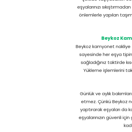
eşyalarınızı sıkıştırmada
önlemlerle yapılan taşıma
Beykoz Kamy
Beykoz kamyonet nakliye f
sayesinde her eşya tipine
sağladığınız taktirde kı
Yükleme işlemlerini ta
Günlük ve aylık bakımlar
etmez. Çünkü Beykoz na
yaptırarak eşyaları da k
eşyalarınızın güvenli için
kada