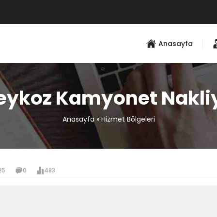
Anasayfa
eykoz Kamyonet Nakli
Anasayfa
»
Hizmet Bölgeleri
25
0
483