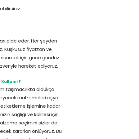
bilirsiniz.
.
arı elde eder. Her şeyden
iz. Kuşkusuz fiyattan ve
mi sunmak için gece gündüz
veriyle hareket ediyoruz.
Kullanır?
um taşımacılıkta oldukça
örmeyecek malzemeleri eşya
 etiketleme işlemine kadar
ın sağlığı ve kalitesi için
malzeme seçimini sizler de
ecek zararları önlüyoruz. Bu