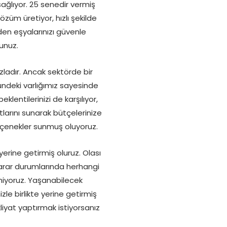
ağlıyor. 25 senedir vermiş
üm üretiyor, hızlı şekilde
en eşyalarınızı güvenle
unuz.
ladır. Ancak sektörde bir
ründeki varlığımız sayesinde
klentilerinizi de karşılıyor,
tlarını sunarak bütçelerinize
eçenekler sunmuş oluyoruz.
erine getirmiş oluruz. Olası
zarar durumlarında herhangi
miyoruz. Yaşanabilecek
le birlikte yerine getirmiş
liyat yaptırmak istiyorsanız