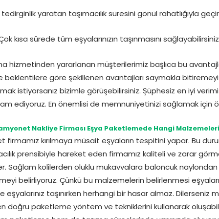
 tedirginlik yaratan taşımacılık süresini gönül rahatlığıyla geçire
Çok kısa sürede tüm eşyalarınızın taşınmasını sağlayabilirsiniz
 hizmetinden yararlanan müşterilerimiz başlıca bu avantajl
ve beklentilere göre şekillenen avantajları saymakla bitiremey
k istiyorsanız bizimle görüşebilirsiniz. Şüphesiz en iyi veri
ediyoruz. En önemlisi de memnuniyetinizi sağlamak için öz
amyonet Nakliye Firması Eşya Paketlemede Hangi Malzemeleri 
 firmamız kırılmaya müsait eşyaların tespitini yapar. Bu dur
macılık prensibiyle hareket eden firmamız kaliteli ve zarar g
er. Sağlam kolilerden oluklu mukavvalara baloncuk naylondan
yi belirliyoruz. Çünkü bu malzemelerin belirlenmesi eşyalarınız
eşyalarınız taşınırken herhangi bir hasar almaz. Dilerseniz 
r en doğru paketleme yöntem ve tekniklerini kullanarak oluşabil