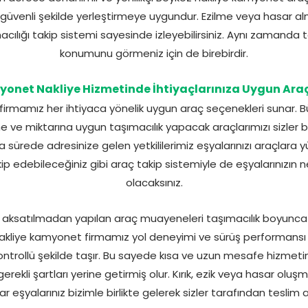
n güvenli şekilde yerleştirmeye uygundur. Ezilme veya hasar alm
cılığı takip sistemi sayesinde izleyebilirsiniz. Aynı zamanda t
konumunu görmeniz için de birebirdir.
onet Nakliye Hizmetinde İhtiyaçlarınıza Uygun Araç
irmamız her ihtiyaca yönelik uygun araç seçenekleri sunar. 
 ve miktarına uygun taşımacılık yapacak araçlarımızı sizler be
sa sürede adresinize gelen yetkililerimiz eşyalarınızı araçlara
kip edebileceğiniz gibi araç takip sistemiyle de eşyalarınızı
olacaksınız.
ı aksatılmadan yapılan araç muayeneleri taşımacılık boyunca 
kliye kamyonet firmamız yol deneyimi ve sürüş performansı 
ontrollü şekilde taşır. Bu sayede kısa ve uzun mesafe hizmetin
 gerekli şartları yerine getirmiş olur. Kırık, ezik veya hasar o
r eşyalarınız bizimle birlikte gelerek sizler tarafından teslim al