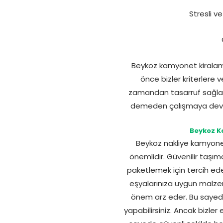
Stresli ve
Beykoz kamyonet kiralama
önce bizler kriterlere 
zamandan tasarruf sağlama
demeden çalışmaya devam 
Beykoz K
Beykoz nakliye kamyonet
önemlidir. Güvenilir taşı
paketlemek için tercih ed
eşyalarınıza uygun malzeme
önem arz eder. Bu sayede 
yapabilirsiniz. Ancak bizle