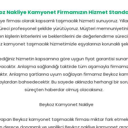
oz Nakliye Kamyonet Firmamızın Hizmet Standar
e firması olarak kapsamlı taşımacılık hizmeti sunuyoruz. Yıl
eci profesyonel şekilde yürütüyoruz. Müşteri memnuniyetin
 kişilerin kriterlerini ve beklentilerini de değerlendirme sürec
kamyonet taşımacılık hizmetimizle eşyalarınızı korunaklı şekild
tediğiniz hizmetin kapsamına göre uygun fiyat garantisi suna
yacaktır. Anlaşma sağlandığı taktirde tüm aşamayla firmamız il
aktır. Anlaşma şartlarına uyum sağlayan firmamız Beykoz kam
ylardan bahsedecektir. Bu sayede aklınızda herhangi bir sor
süreçten haberdar olmuş olacaksınız.
 yapan Beykoz kamyonet taşımacılık firması miktar fark etmeks
on derece donanımlı ve yenilikçi Beykoz nakliye kamyonet araç