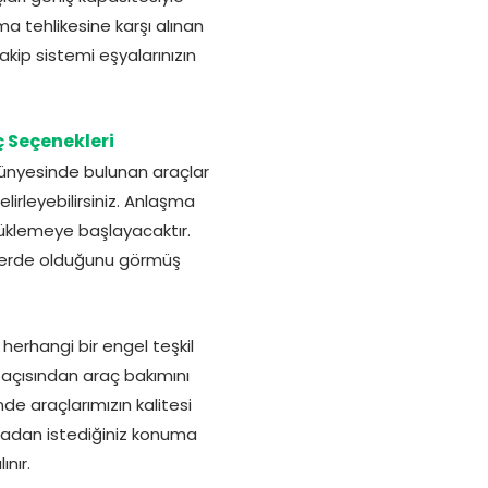
a tehlikesine karşı alınan
akip sistemi eşyalarınızın
 Seçenekleri
Bünyesinde bulunan araçlar
lirleyebilirsiniz. Anlaşma
 yüklemeye başlayacaktır.
n nerde olduğunu görmüş
herhangi bir engel teşkil
açısından araç bakımını
de araçlarımızın kalitesi
luşmadan istediğiniz konuma
ınır.