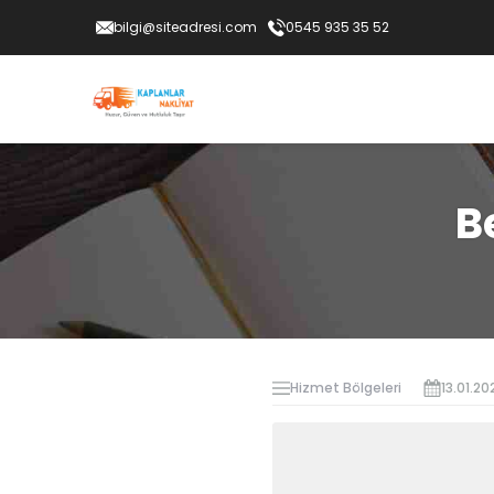
bilgi@siteadresi.com
0545 935 35 52
B
Hizmet Bölgeleri
13.01.20