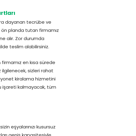
tları
lara dayanan tecrübe ve
i ön planda tutan firmamız
ine alır. Zor durumda
e teslim alabilirsiniz.
n firmamız en kısa sürede
gilenecek, sizleri rahat
yonet kiralama hizmetini
u işareti kalmayacak, tüm
izin eşyalarınızı kusursuz
ları geniş kapasitesiyle