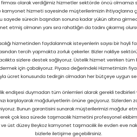
irması olarak verdiğimiz hizmetler sektörde öncü olmamızı s
kamyonet hizmeti sayesinde müşterilerimizin ihtiyaçlarına çöz
 Bu sayede sürecin başından sonuna kadar yükün altına girmed
et etmiş olmanın yanı sıra rahatlığın da tadını çıkarmış olurs
ığı hizmetinden faydalanmak isteyenlerin sayısı bir hayli faz
rasından tercih yapmakta zorluk çekerler. Bizler nakliye sektö
macılıkta sizlere destek sağlıyoruz. Üstelik hizmet verirken tüm be
gidermek için çabalıyoruz. Piyasa değerindeki Hizmetimizin fiya
sıyla ücret konusunda tedirgin olmadan her bütçeye uygun s
ik endişesi duymadan tüm önlemleri alarak gerekli tedbirleri y
ızı karşılayarak mağduriyetlerin önüne geçiyoruz. Sizlerden 
emiyoruz. Bunun garantisini sunarak müşterilerimizi mağdur et
rerek çok kısa sürede taşımacılık hizmetini profesyonel ekibimiz
ir ve üst düzey Beykoz kamyonet taşımacılık ile evden eve nak
bizlerle iletişime geçebilirsiniz.