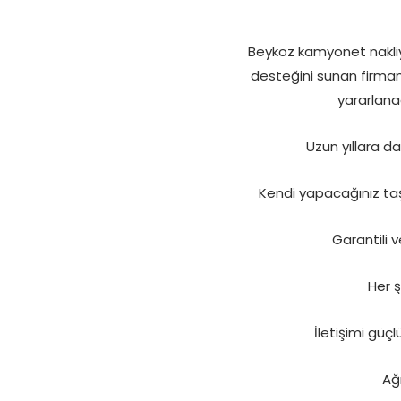
Beykoz kamyonet nakliy
desteğini sunan firmam
yararlanac
Uzun yıllara d
Kendi yapacağınız taş
Garantili 
Her ş
İletişimi güçl
Ağı