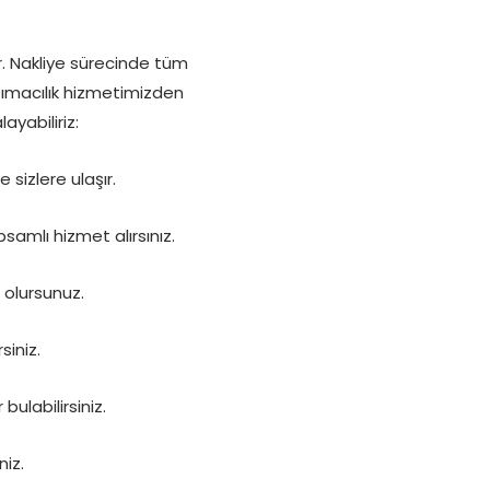
. Nakliye sürecinde tüm
şımacılık hizmetimizden
ayabiliriz:
sizlere ulaşır.
amlı hizmet alırsınız.
 olursunuz.
siniz.
bulabilirsiniz.
niz.