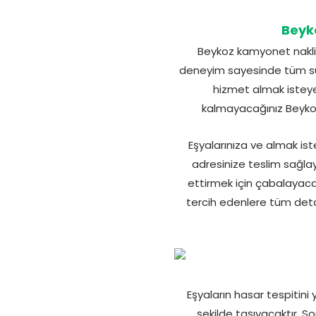
Beyk
Beykoz kamyonet nakliy
deneyim sayesinde tüm sür
hizmet almak isteyen
kalmayacağınız Beykoz 
Eşyalarınıza ve almak is
adresinize teslim sağla
ettirmek için çabalayac
tercih edenlere tüm deta
Eşyaların hasar tespitini
şekilde taşıyacaktır. S