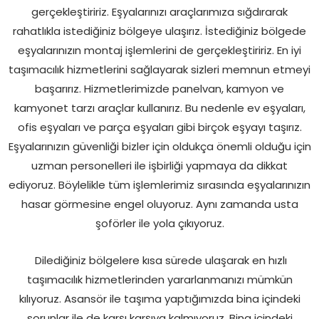
gerçekleştiririz. Eşyalarınızı araçlarımıza sığdırarak
rahatlıkla istediğiniz bölgeye ulaşırız. İstediğiniz bölgede
eşyalarınızın montaj işlemlerini de gerçekleştiririz. En iyi
taşımacılık hizmetlerini sağlayarak sizleri memnun etmeyi
başarırız. Hizmetlerimizde panelvan, kamyon ve
kamyonet tarzı araçlar kullanırız. Bu nedenle ev eşyaları,
ofis eşyaları ve parça eşyaları gibi birçok eşyayı taşırız.
Eşyalarınızın güvenliği bizler için oldukça önemli olduğu için
uzman personelleri ile işbirliği yapmaya da dikkat
ediyoruz. Böylelikle tüm işlemlerimiz sırasında eşyalarınızın
hasar görmesine engel oluyoruz. Aynı zamanda usta
şoförler ile yola çıkıyoruz.
Dilediğiniz bölgelere kısa sürede ulaşarak en hızlı
taşımacılık hizmetlerinden yararlanmanızı mümkün
kılıyoruz. Asansör ile taşıma yaptığımızda bina içindeki
sorunlar ile de karşı karşıya kalmıyoruz. Bina içindeki