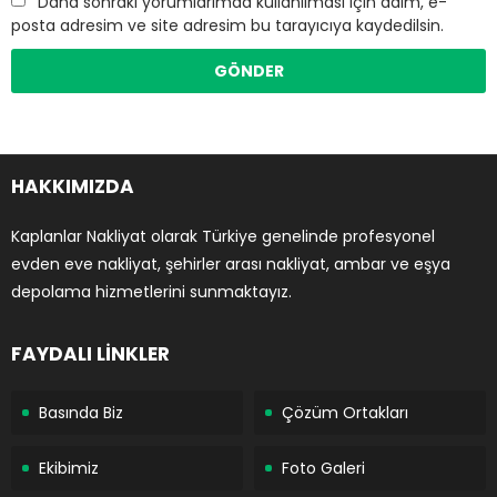
Daha sonraki yorumlarımda kullanılması için adım, e-
posta adresim ve site adresim bu tarayıcıya kaydedilsin.
HAKKIMIZDA
Kaplanlar Nakliyat olarak Türkiye genelinde profesyonel
evden eve nakliyat, şehirler arası nakliyat, ambar ve eşya
depolama hizmetlerini sunmaktayız.
FAYDALI LİNKLER
Basında Biz
Çözüm Ortakları
Ekibimiz
Foto Galeri