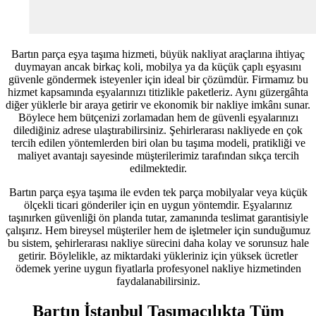
Bartın parça eşya taşıma hizmeti, büyük nakliyat araçlarına ihtiyaç
duymayan ancak birkaç koli, mobilya ya da küçük çaplı eşyasını
güvenle göndermek isteyenler için ideal bir çözümdür. Firmamız bu
hizmet kapsamında eşyalarınızı titizlikle paketleriz. Aynı güzergâhta
diğer yüklerle bir araya getirir ve ekonomik bir nakliye imkânı sunar.
Böylece hem bütçenizi zorlamadan hem de güvenli eşyalarınızı
dilediğiniz adrese ulaştırabilirsiniz. Şehirlerarası nakliyede en çok
tercih edilen yöntemlerden biri olan bu taşıma modeli, pratikliği ve
maliyet avantajı sayesinde müşterilerimiz tarafından sıkça tercih
edilmektedir.
Bartın parça eşya taşıma ile evden tek parça mobilyalar veya küçük
ölçekli ticari gönderiler için en uygun yöntemdir. Eşyalarınız
taşınırken güvenliği ön planda tutar, zamanında teslimat garantisiyle
çalışırız. Hem bireysel müşteriler hem de işletmeler için sunduğumuz
bu sistem, şehirlerarası nakliye sürecini daha kolay ve sorunsuz hale
getirir. Böylelikle, az miktardaki yükleriniz için yüksek ücretler
ödemek yerine uygun fiyatlarla profesyonel nakliye hizmetinden
faydalanabilirsiniz.
Bartın İstanbul Taşımacılıkta Tüm