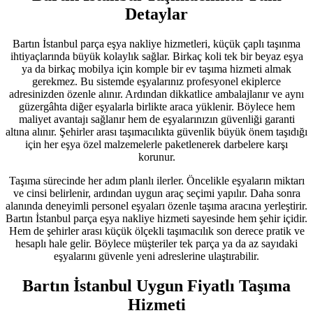
Detaylar
Bartın İstanbul parça eşya nakliye hizmetleri, küçük çaplı taşınma
ihtiyaçlarında büyük kolaylık sağlar. Birkaç koli tek bir beyaz eşya
ya da birkaç mobilya için komple bir ev taşıma hizmeti almak
gerekmez. Bu sistemde eşyalarınız profesyonel ekiplerce
adresinizden özenle alınır. Ardından dikkatlice ambalajlanır ve aynı
güzergâhta diğer eşyalarla birlikte araca yüklenir. Böylece hem
maliyet avantajı sağlanır hem de eşyalarınızın güvenliği garanti
altına alınır. Şehirler arası taşımacılıkta güvenlik büyük önem taşıdığı
için her eşya özel malzemelerle paketlenerek darbelere karşı
korunur.
Taşıma sürecinde her adım planlı ilerler. Öncelikle eşyaların miktarı
ve cinsi belirlenir, ardından uygun araç seçimi yapılır. Daha sonra
alanında deneyimli personel eşyaları özenle taşıma aracına yerleştirir.
Bartın İstanbul parça eşya nakliye hizmeti sayesinde hem şehir içidir.
Hem de şehirler arası küçük ölçekli taşımacılık son derece pratik ve
hesaplı hale gelir. Böylece müşteriler tek parça ya da az sayıdaki
eşyalarını güvenle yeni adreslerine ulaştırabilir.
Bartın İstanbul Uygun Fiyatlı Taşıma
Hizmeti