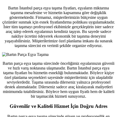
Bartın İstanbul parça eşya taşıma fiyatları, eşyaların miktarına
taşınma mesafesine ve hizmetin kapsamına göre değişiklik
göstermektedir. Firmamız, müşterilerimizin bütçesine uygun
çözümler sunmak için esnek fiyatlandırma politikası uygulamaktadır.
İster tüm taşımayı profesyonel ekibimizle gerçekleştirin ister sadece
araç talep ederek eşyalarınızı kendiniz taşıyın. Bu sayede sadece
nakliye ücretini ödeyerek ekonomik bir taşınma deneyimi
yaşayabilirsiniz. Müşterilerimize özel planlama imkanı da sunarak
taşınma sürecini en verimli şekilde organize ediyoruz.
Bartın parça eşya taşıma sürecinde önceliğimiz eşyalarınızın güvenli
ve hızlı varış noktasına ulaşmasıdır. Bartın İstanbul parça eşya
taşıma fiyatları bu hizmetin esnekliği bulunmaktadır. Böylece kişiye
özel planlama seçenekleri sayesinde müşterilerimiz için ulaşılabilir
seviyelerdedir. Taşıma sırasında dilerseniz yalnızca profesyonel
destek alınmaktadır. Dilerseniz sadece araç kiralayarak maliyetleri
minimumda tutabilirsiniz. Böylece hem uygun fiyatlı hem de kaliteli
bir taşımacılık hizmeti sunuyoruz.
Güvenilir ve Kaliteli Hizmet İçin Doğru Adres
Bartın parça eşya taşıma sürecinde güven ve profesyonellik en