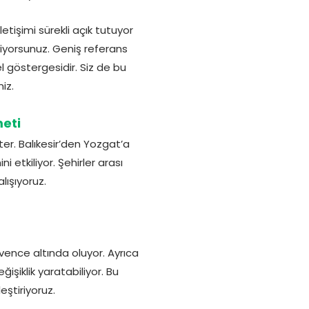
etişimi sürekli açık tutuyor
liyorsunuz. Geniş referans
l göstergesidir. Siz de bu
iz.
meti
iter. Balıkesir’den Yozgat’a
 etkiliyor. Şehirler arası
lışıyoruz.
ence altında oluyor. Ayrıca
şiklik yaratabiliyor. Bu
eştiriyoruz.