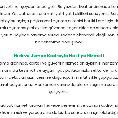
uniyeti her şeyden önce gelir. Bu yüzden fiyatlandırmada t
esir Yozgat asansörlü nakliyat fiyat teklifleri sunuyoruz. Sürp
etayları açıkça paylaşıyor taşınma sürecini her iki taraf için d
rtalı taşınması gibi ekstra güvence seçenekleri de sunarak ol
luyoruz. Böylece taşınma süreci sadece ekonomik değil. Aynı
bir deneyime dönüşüyor.
Hızlı ve Uzman Kadroyla Nakliye Hizmeti
şıma alanında, kaliteli ve güvenilir hizmet anlayışımızı her z
zamanında teslimat ve uygun fiyat politikamızla sektörde fark
 tüm detayları sizin yerinize düşünüp, işimizi titizlikle yapıy
rruf ediyorsunuz. Her zaman yanınızda olarak taşınma sürecini
çalışıyoruz.
çi nakliyat hizmeti arayan herkese deneyimli ve uzman kadromu
ikle stresli ve yorucu olsa da biz bu süreci sizin için olabildiği