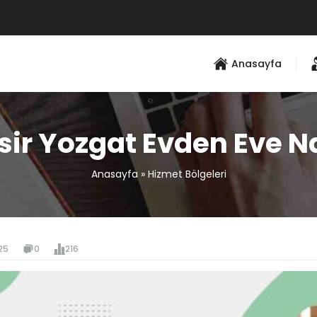
Anasayfa
sir Yozgat Evden Eve N
Anasayfa
»
Hizmet Bölgeleri
25
0
216