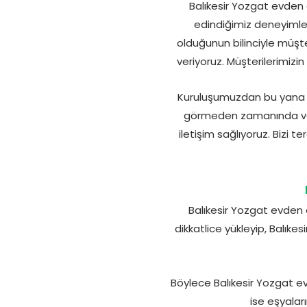
Balıkesir Yozgat evden 
edindiğimiz deneyimle 
olduğunun bilinciyle müşt
veriyoruz. Müşterilerimizi
Kuruluşumuzdan bu yana Bal
görmeden zamanında ve g
iletişim sağlıyoruz. Bizi
Balıkesir Yozgat evden 
dikkatlice yükleyip, Balıke
Böylece Balıkesir Yozgat e
ise eşyaları