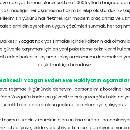
eve nakliyat firması olarak sektöre 2000’li yılların başında ad
taşımacılığın her aşamasına hâkim bir ekip oluşturduk. Ev taşı
erilerimizin yükünü hafifletmek için modern araçlarımız ve u
n taleplerini dinleyerek en uygun çözümleri sunmak, her taşınm
ıkesir Yozgat nakliyat firmaları içinde kalitenin adı olmayı ba
üvenle taşınması için en yeni paketleme tekniklerini kullan
 tercih eden herkesin taşınma telaşını minimuma indirmek ve yen
başlatmak için buradayız.
Balıkesir Yozgat Evden Eve Nakliyatın Aşamalar
eve taşımacılık gününde deneyimli personelimiz koordineli hare
sir’den Yozgat’a kadar en güvenli ve hızlı güzergâhı takip ediy
sürekli takip ederek olası gecikmeleri önlemeye çalışıyoruz.
v taşıma süreciniz mümkün olan en kısa sürede tamamlanıyor.
nızı istediğiniz şekilde yerleştiriyor kurulum gerekiyorsa yardı