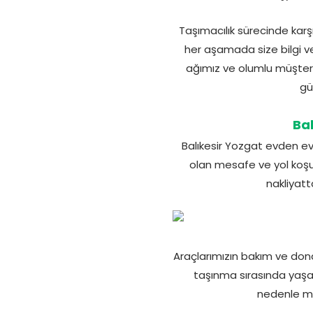
Taşımacılık sürecinde karşı
her aşamada size bilgi ve
ağımız ve olumlu müşteri 
gü
Bal
Balıkesir Yozgat evden eve 
olan mesafe ve yol koşull
nakliyatt
Araçlarımızın bakım ve don
taşınma sırasında yaşan
nedenle müş