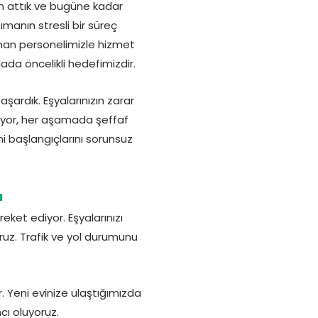
ım attık ve bugüne kadar
manın stresli bir süreç
zman personelimizle hizmet
ada öncelikli hedefimizdir.
şardık. Eşyalarınızın zarar
ıyor, her aşamada şeffaf
i başlangıçlarını sorunsuz
ı
ket ediyor. Eşyalarınızı
oruz. Trafik ve yol durumunu
 Yeni evinize ulaştığımızda
mcı oluyoruz.