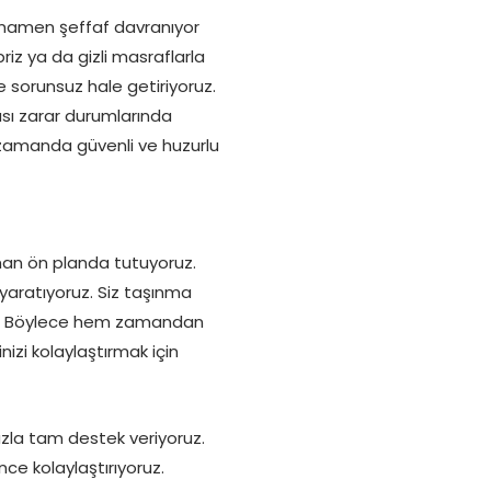
amamen şeffaf davranıyor
riz ya da gizli masraflarla
e sorunsuz hale getiriyoruz.
ası zarar durumlarında
 zamanda güvenli ve huzurlu
aman ön planda tutuyoruz.
 yaratıyoruz. Siz taşınma
oruz. Böylece hem zamandan
zi kolaylaştırmak için
zla tam destek veriyoruz.
nce kolaylaştırıyoruz.