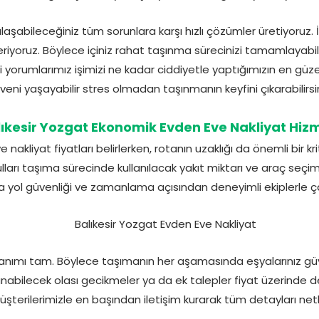
laşabileceğiniz tüm sorunlara karşı hızlı çözümler üretiyoruz. İl
riyoruz. Böylece içiniz rahat taşınma sürecinizi tamamlayabi
yorumlarımız işimizi ne kadar ciddiyetle yaptığımızın en güze
veni yaşayabilir stres olmadan taşınmanın keyfini çıkarabilirsin
ıkesir Yozgat Ekonomik Evden Eve Nakliyat Hiz
nakliyat fiyatları belirlerken, rotanın uzaklığı da önemli bir kr
arı taşıma sürecinde kullanılacak yakıt miktarı ve araç seçimini
a yol güvenliği ve zamanlama açısından deneyimli ekiplerle ça
anımı tam. Böylece taşımanın her aşamasında eşyalarınız güv
abilecek olası gecikmeler ya da ek talepler fiyat üzerinde deği
terilerimizle en başından iletişim kurarak tüm detayları netl