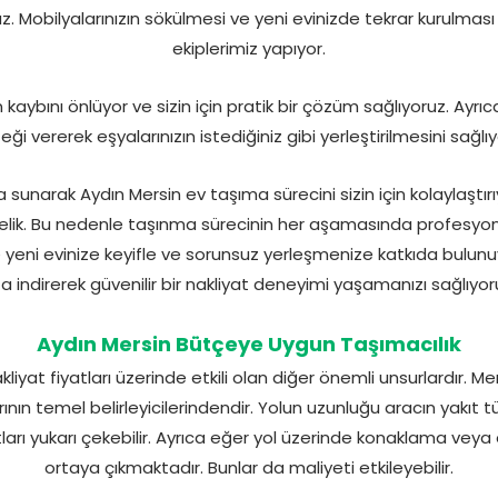
. Mobilyalarınızın sökülmesi ve yeni evinizde tekrar kurulması
ekiplerimiz yapıyor.
ybını önlüyor ve sizin için pratik bir çözüm sağlıyoruz. Ayrı
ği vererek eşyalarınızın istediğiniz gibi yerleştirilmesini sağlı
 sunarak Aydın Mersin ev taşıma sürecini sizin için kolaylaştır
celik. Bu nedenle taşınma sürecinin her aşamasında profesy
 yeni evinize keyifle ve sorunsuz yerleşmenize katkıda bulunu
a indirerek güvenilir bir nakliyat deneyimi yaşamanızı sağlıyor
Aydın Mersin Bütçeye Uygun Taşımacılık
iyat fiyatları üzerinde etkili olan diğer önemli unsurlardır. Mer
ın temel belirleyicilerindendir. Yolun uzunluğu aracın yakıt tü
atları yukarı çekebilir. Ayrıca eğer yol üzerinde konaklama veya 
ortaya çıkmaktadır. Bunlar da maliyeti etkileyebilir.