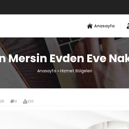
Anasayfa
n Mersin Evden Eve Nak
Anasayfa
»
Hizmet Bölgeleri
025
0
220