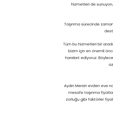
hizmetleri de sunuyoruz
Taşınma sürecinde zaman ka
deste
Tüm bu hizmetleri bir arada
bizim için en önemli ön
hareket ediyoruz. Böylece
az
Aydın Mersin evden eve nakl
mesafe taşınma fiyatların
zorluğu gibi faktörler fiy