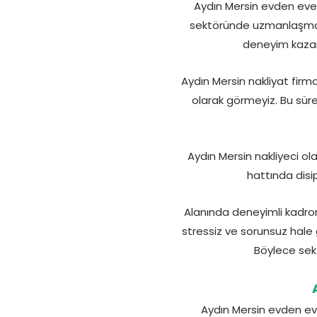
Aydın Mersin evden eve n
sektöründe uzmanlaşmayı 
deneyim kazana
Aydın Mersin nakliyat firma
olarak görmeyiz. Bu sür
Aydın Mersin nakliyeci o
hattında disi
Alanında deneyimli kadrom
stressiz ve sorunsuz hale
Böylece sekt
Aydın Mersin evden ev