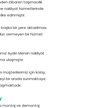
nden itibaren taşımacılık
ve nakliyat hizmetlerinde
lke edinmiştir.
n başka bir yere aktarılması
ödün vermeyen bir hizmet
mız Aydın Mersin nakliyat
ma ulaşmıştır.
müşterilerimiz için kolay,
eyi bir arada sunmaktayız.
taşımaktadır.
y
nda montaj ve demontaj