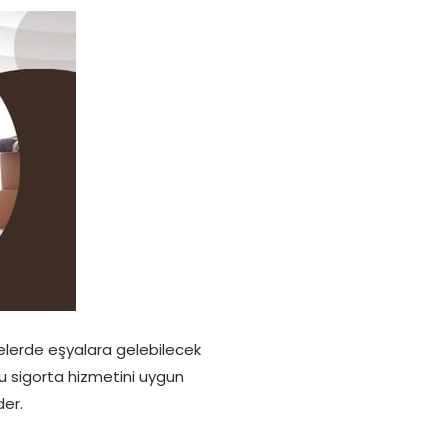
felerde eşyalara gelebilecek
 bu sigorta hizmetini uygun
der.