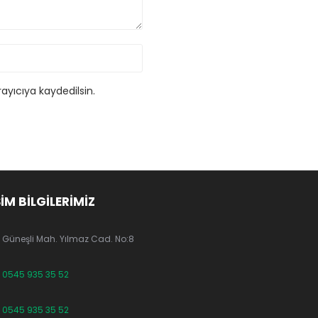
ayıcıya kaydedilsin.
ŞİM BİLGİLERİMİZ
Güneşli Mah. Yılmaz Cad. No:8
0545 935 35 52
0545 935 35 52