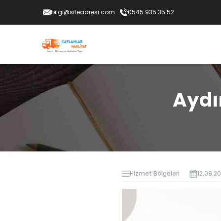
bilgi@siteadresi.com
0545 935 35 52
Aydı
Hizmet Bölgeleri
12.09.2