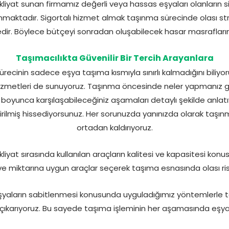
liyat sunan firmamız değerli veya hassas eşyaları olanların 
nmaktadır. Sigortalı hizmet almak taşınma sürecinde olası st
ir. Böylece bütçeyi sonradan oluşabilecek hasar masrafların
Taşımacılıkta Güvenilir Bir Tercih Arayanlara
recinin sadece eşya taşıma kısmıyla sınırlı kalmadığını biliyo
izmetleri de sunuyoruz. Taşınma öncesinde neler yapmanız ge
boyunca karşılaşabileceğiniz aşamaları detaylı şekilde anlatı
irilmiş hissediyorsunuz. Her sorunuzda yanınızda olarak taşınm
ortadan kaldırıyoruz.
kliyat sırasında kullanılan araçların kalitesi ve kapasitesi kon
ve miktarına uygun araçlar seçerek taşıma esnasında olası ris
şyaların sabitlenmesi konusunda uyguladığımız yöntemlerle 
karıyoruz. Bu sayede taşıma işleminin her aşamasında eşyal