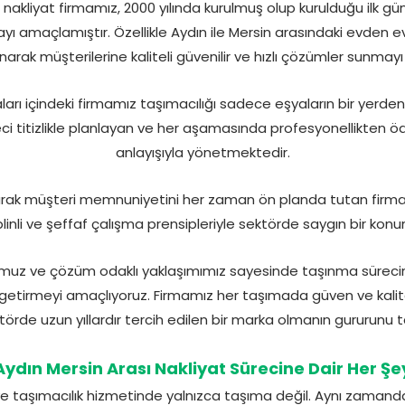
akliyat firmamız, 2000 yılında kurulmuş olup kurulduğu ilk gü
amaçlamıştır. Özellikle Aydın ile Mersin arasındaki evden e
rak müşterilerine kaliteli güvenilir ve hızlı çözümler sunmayı i
ları içindeki firmamız taşımacılığı sadece eşyaların bir yerde
eci titizlikle planlayan ve her aşamasında profesyonellikten 
anlayışıyla yönetmektedir.
larak müşteri memnuniyetini her zaman ön planda tutan firma
plinli ve şeffaf çalışma prensipleriyle sektörde saygın bir konu
uz ve çözüm odaklı yaklaşımımız sayesinde taşınma sürecini 
 getirmeyi amaçlıyoruz. Firmamız her taşımada güven ve kalit
örde uzun yıllardır tercih edilen bir marka olmanın gururunu 
Aydın Mersin Arası Nakliyat Sürecine Dair Her Şe
e taşımacılık hizmetinde yalnızca taşıma değil. Aynı zama