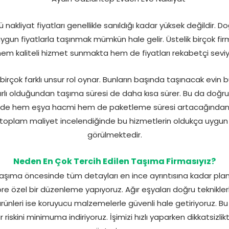
akliyat fiyatları genellikle sanıldığı kadar yüksek değildir. Do
ygun fiyatlarla taşınmak mümkün hale gelir. Üstelik birçok f
em kaliteli hizmet sunmakta hem de fiyatları rekabetçi sevi
birçok farklı unsur rol oynar. Bunların başında taşınacak evin b
nırlı olduğundan taşıma süresi de daha kısa sürer. Bu da doğru
rde hem eşya hacmi hem de paketleme süresi artacağından f
de toplam maliyet incelendiğinde bu hizmetlerin oldukça uygu
görülmektedir.
Neden En Çok Tercih Edilen Taşıma Firmasıyız?
şıma öncesinde tüm detayları en ince ayrıntısına kadar planlıy
 göre özel bir düzenleme yapıyoruz. Ağır eşyaları doğru teknikle
rünleri ise koruyucu malzemelerle güvenli hale getiriyoruz. 
r riskini minimuma indiriyoruz. İşimizi hızlı yaparken dikkatsiz