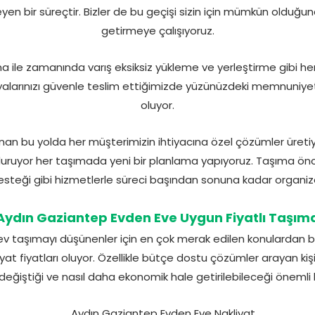
yen bir süreçtir. Bizler de bu geçişi sizin için mümkün olduğ
getirmeye çalışıyoruz.
a ile zamanında varış eksiksiz yükleme ve yerleştirme gibi h
şyalarınızı güvenle teslim ettiğimizde yüzünüzdeki memnuniyet
oluyor.
n bu yolda her müşterimizin ihtiyacına özel çözümler üretiyo
uruyor her taşımada yeni bir planlama yapıyoruz. Taşıma önc
steği gibi hizmetlerle süreci başından sonuna kadar organiz
Aydın Gaziantep Evden Eve Uygun Fiyatlı Taşım
v taşımayı düşünenler için en çok merak edilen konulardan bir
 fiyatları oluyor. Özellikle bütçe dostu çözümler arayan kişil
eğiştiği ve nasıl daha ekonomik hale getirilebileceği önemli 