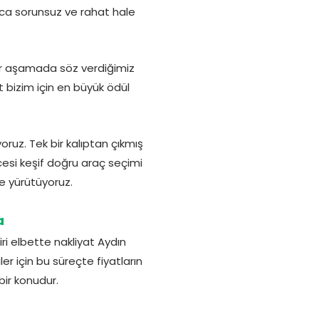
unca sorunsuz ve rahat hale
er aşamada söz verdiğimiz
 bizim için en büyük ödül
ruz. Tek bir kalıptan çıkmış
esi keşif doğru araç seçimi
e yürütüyoruz.
a
i elbette nakliyat Aydın
er için bu süreçte fiyatların
bir konudur.