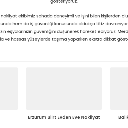
gösteriyoruz.
 nakliyat ekibimiz sahada deneyimli ve işini bilen kişilerden ol
nda hem de iş güvenliği konusunda oldukça titiz davranıyo
zin eşyalarınızın güvenliğini düşünerek hareket ediyoruz. Merdiv
da ve hassas yüzeylerde taşıma yaparken ekstra dikkat göste
Erzurum Siirt Evden Eve Nakliyat
Balı