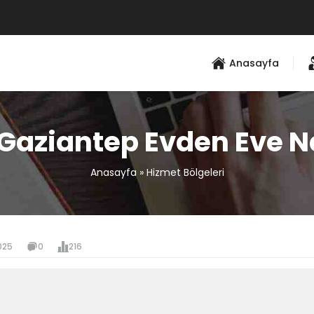
Anasayfa
Gaziantep Evden Eve N
Anasayfa
»
Hizmet Bölgeleri
025
0
216