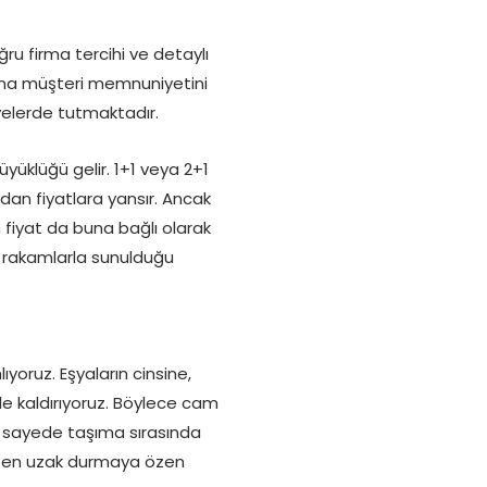
ğru firma tercihi ve detaylı
irma müşteri memnuniyetini
yelerde tutmaktadır.
üyüklüğü gelir. 1+1 veya 2+1
dan fiyatlara yansır. Ancak
iyat da buna bağlı olarak
n rakamlarla sunulduğu
oruz. Eşyaların cinsine,
rle kaldırıyoruz. Böylece cam
Bu sayede taşıma sırasında
likten uzak durmaya özen