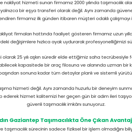
 nakliyat hizmeti sunan firmamız 2000 yılında taşımacılık al
ı yalnızca bir eşya transferi olarak değil. Aynı zamanda güvene
ndiren firmamız ilk günden itibaren müşteri odaklı çalışmayı i
liyat firmaları hattında faaliyet gösteren firmamız uzun yı
deki değişimlere hızlıca ayak uydurarak profesyonelliğimizi süre
 olarak 25 yılı aşkın süredir elde ettiğimiz saha tecrübesiyle f
abilecek kapasitede bir araç filosuna ve alanında uzman bir 
 başından sonuna kadar tüm detaylar planlı ve sistemli yürütü
aşıma hizmeti değil. Aynı zamanda huzurlu bir deneyim sunmay
p ederek hizmet kalitemizi her geçen gün bir adım ileri taşıyo
güvenli taşımacılık imkânı sunuyoruz.
dın Gaziantep Taşımacılıkta Öne Çıkan Avantaj
taşımacılık sürecinin sadece fiziksel bir işlem olmadığını bili