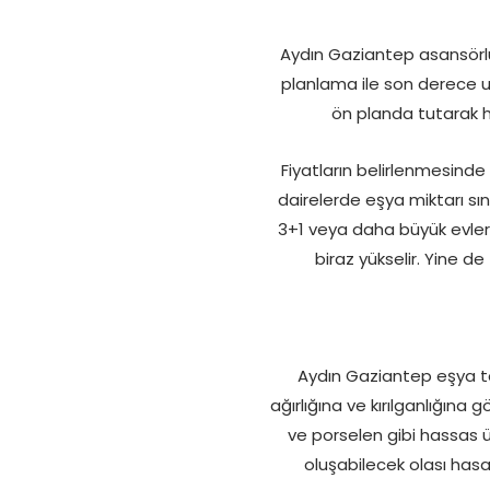
Aydın Gaziantep asansörlü n
planlama ile son derece u
ön planda tutarak h
Fiyatların belirlenmesinde 
dairelerde eşya miktarı sı
3+1 veya daha büyük evle
biraz yükselir. Yine 
Aydın Gaziantep eşya ta
ağırlığına ve kırılganlığına
ve porselen gibi hassas ü
oluşabilecek olası hasa