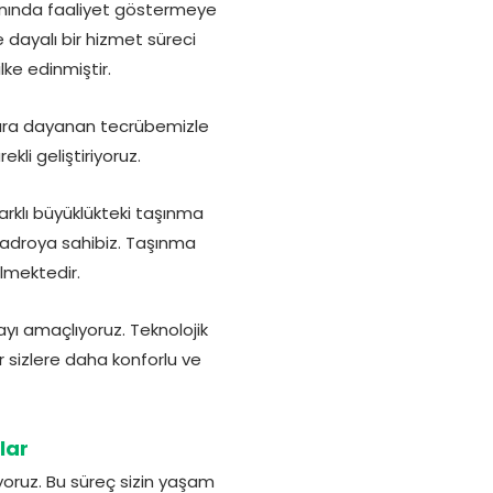
anında faaliyet göstermeye
 dayalı bir hizmet süreci
lke edinmiştir.
llara dayanan tecrübemizle
kli geliştiriyoruz.
arklı büyüklükteki taşınma
kadroya sahibiz. Taşınma
lmektedir.
ı amaçlıyoruz. Teknolojik
r sizlere daha konforlu ve
lar
yoruz. Bu süreç sizin yaşam