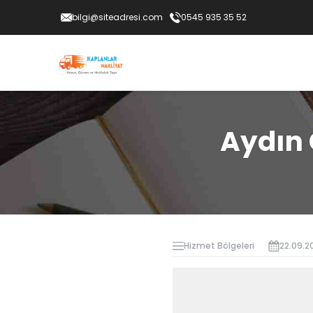
bilgi@siteadresi.com
0545 935 35 52
Aydın 
Hizmet Bölgeleri
22.09.2