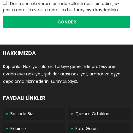
Daha sonraki yorumlarımda kullanılması için adım, e-
posta adresim ve site adresim bu tarayıcıya kaydedilsin.
HAKKIMIZDA
Kaplanlar Nakliyat olarak Türkiye genelinde profesyonel
evden eve nakliyat, şehirler arası nakliyat, ambar ve eşya
depolama hizmetlerini sunmaktayız.
FAYDALI LİNKLER
Basında Biz
Çözüm Ortakları
Ekibimiz
Foto Galeri