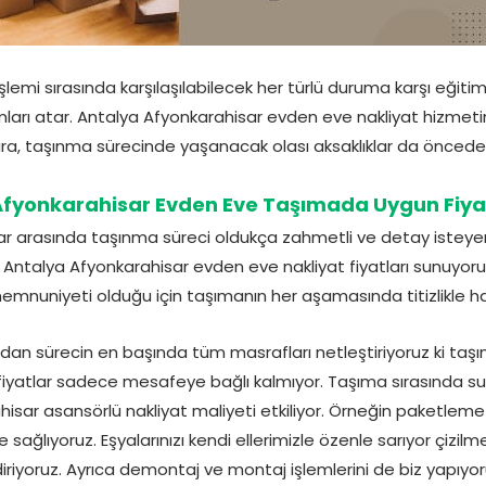
lemi sırasında karşılaşılabilecek her türlü duruma karşı eğitiml
ımları atar. Antalya Afyonkarahisar evden eve nakliyat hizmet
ıra, taşınma sürecinde yaşanacak olası aksaklıklar da öncede
Afyonkarahisar Evden Eve Taşımada Uygun Fiyat
ar arasında taşınma süreci oldukça zahmetli ve detay isteyen bi
n Antalya Afyonkarahisar evden eve nakliyat fiyatları sunuyor
mnuniyeti olduğu için taşımanın her aşamasında titizlikle h
dan sürecin en başında tüm masrafları netleştiriyoruz ki taşı
 fiyatlar sadece mesafeye bağlı kalmıyor. Taşıma sırasında
isar asansörlü nakliyat maliyeti etkiliyor. Örneğin paketle
sağlıyoruz. Eşyalarınızı kendi ellerimizle özenle sarıyor çizilme 
diriyoruz. Ayrıca demontaj ve montaj işlemlerini de biz yapıyor