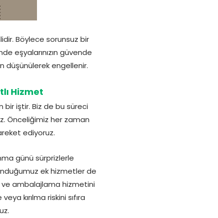
idir. Böylece sorunsuz bir
inde eşyalarınızın güvende
n düşünülerek engellenir.
lı Hizmet
r iştir. Biz de bu süreci
uz. Önceliğimiz her zaman
areket ediyoruz.
nma günü sürprizlerle
 sunduğumuz ek hizmetler de
me ve ambalajlama hizmetini
veya kırılma riskini sıfıra
uz.