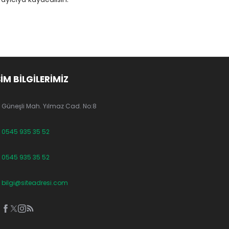
ŞİM BİLGİLERİMİZ
Güneşli Mah. Yılmaz Cad. No:8
0545 935 35 52
0545 935 35 52
bilgi@siteadresi.com