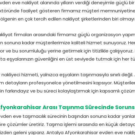
en eve nakliyat alanında yılların verdiği deneyimle güçlü bir m
sektöründe faaliyet gösteren firmamız müşteri memnuniyetin
lgenin en çok tercih edilen nakliyat şirketlerinden biri olmayı
kliyat firmaları arasındaki firmamız güçlü organizasyon yapımı
 sonuna kadar müşterilerimize kaliteli hizmet sunuyoruz. Her 
r ve bu sorumluluğu yerine getirmek için titizlikle çalışıyoru
ıkta eşyalarınızın güvenliğini en üst seviyede tutmak için her tü
nakliyeci hizmeti, yalnızca eşyaların taşınmasıyla sınırlı değ
üm detayların profesyonelce yönetilmesini kapsıyor. Müşterile
in farkındayız ve bu süreci kolaylaştırmak için kapsamlı çözüm
Afyonkarahisar Arası Taşınma Sürecinde Soruns
vden eve taşımacılık sürecinin başından sonuna kadar yanların
göre çözümler üretiriz. Taşıma işlemi sırasında en küçük detaya
imizden geleni yaparız. Antalya Afyonkarahisar evden eve nakli