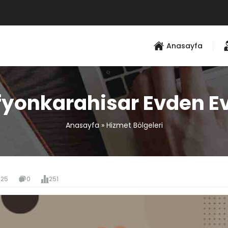
Anasayfa
fyonkarahisar Evden Ev
Anasayfa
»
Hizmet Bölgeleri
025
0
251