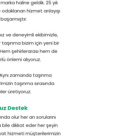
arka haline geldik. 25 yılı
e odaklanan hizmet anlayışı
 başarmıştır.
z ve deneyimli ekibimizle,
taşınma bizim için yeni bir
z. Hem şehirlerarası hem de
rlü önlemi alıyoruz.
il. Aynı zamanda taşınma
rimizin taşınma sırasında
ler üretiyoruz.
uz Destek
da olur her an sorularını
 bile dikkat eder her şeyin
yat hizmeti müşterilerimizin