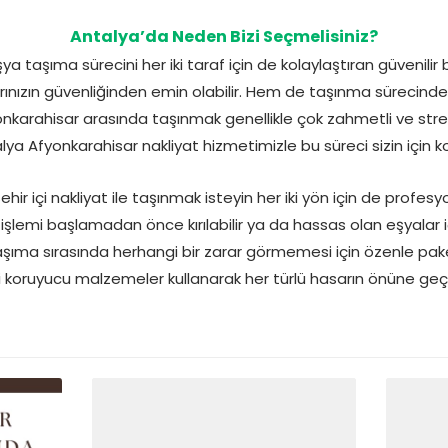
Antalya’da Neden Bizi Seçmelisiniz?
a taşıma sürecini her iki taraf için de kolaylaştıran güvenili
ınızın güvenliğinden emin olabilir. Hem de taşınma sürecind
fyonkarahisar arasında taşınmak genellikle çok zahmetli ve stres
ya Afyonkarahisar nakliyat hizmetimizle bu süreci sizin için ko
ir içi nakliyat ile taşınmak isteyin her iki yön için de profes
işlemi başlamadan önce kırılabilir ya da hassas olan eşyalar i
taşıma sırasında herhangi bir zarar görmemesi için özenle pak
li koruyucu malzemeler kullanarak her türlü hasarın önüne geç