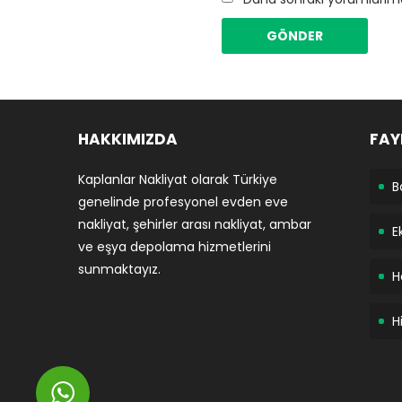
HAKKIMIZDA
FAY
Kaplanlar Nakliyat olarak Türkiye
B
genelinde profesyonel evden eve
nakliyat, şehirler arası nakliyat, ambar
E
ve eşya depolama hizmetlerini
sunmaktayız.
H
H