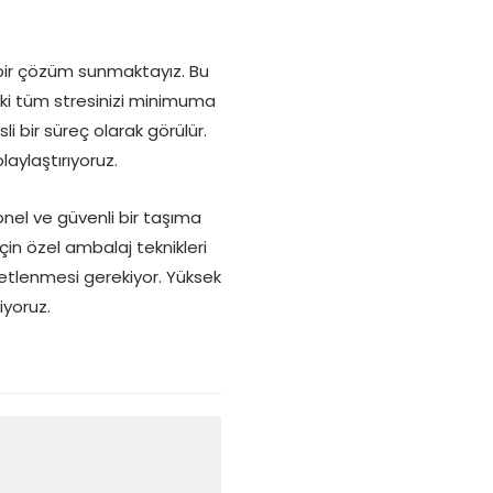
r bir çözüm sunmaktayız. Bu
eki tüm stresinizi minimuma
li bir süreç olarak görülür.
laylaştırıyoruz.
yonel ve güvenli bir taşıma
çin özel ambalaj teknikleri
etlenmesi gerekiyor. Yüksek
iyoruz.