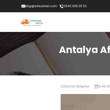
bilgi@siteadresi.com
0545 935 35 52
Antalya A
Hizmet Bölgeleri
16.06.2