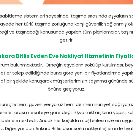
sabitleme sistemleri sayesinde, taşıma sırasında eşyaların sa
ayede her türlü taşıma zorluğuna karşı güvenlik sağlanmış o
ileceği ve taşınacağı konusunda yapılan tüm planlamalar, taşı
getirir.
kara Bitlis Evden Eve Nakliyat Hizmetinin Fiyatl
durum bulunmaktadır. Örneğin eşyaların sökülüp kurulması, bey
etler talep edildiğinde buna göre yeni bir fiyatlandırma yapı
af bir şekilde konuşarak müşterilerimizin taşınma gününde sür
önüne geçiyoruz.
r süreçte hem güven veriyoruz hem de memnuniyet sağlıyoruz.
ehirler arası mesafeye göre değil. Eşya miktarı, bina yapısı, k
belirlenmektedir. Ancak her koşulda müşterilerimize en uygu
. Diğer yandan Ankara Bitlis asansörlü nakliyat işlemi de fiyatl