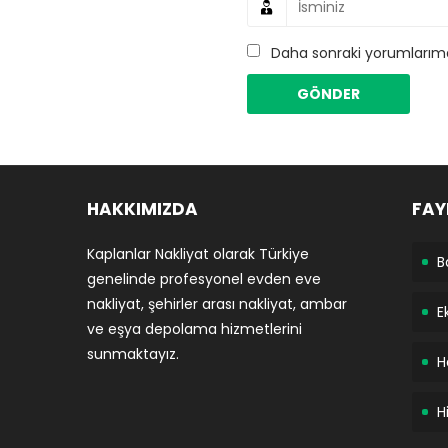
Daha sonraki yorumlarımda
HAKKIMIZDA
FAY
Kaplanlar Nakliyat olarak Türkiye
B
genelinde profesyonel evden eve
nakliyat, şehirler arası nakliyat, ambar
E
ve eşya depolama hizmetlerini
sunmaktayız.
H
H