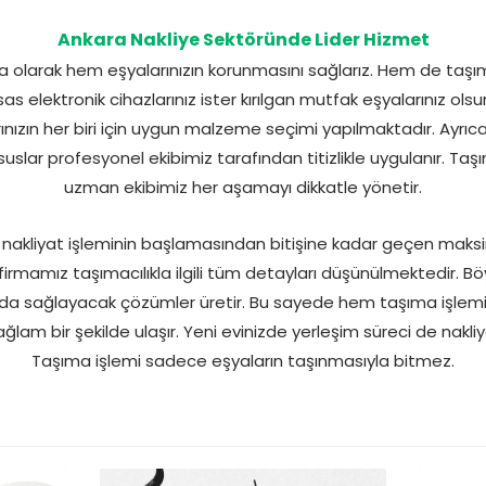
Ankara Nakliye Sektöründe Lider Hizmet
a olarak hem eşyalarınızın korunmasını sağlarız. Hem de taşı
ssas elektronik cihazlarınız ister kırılgan mutfak eşyalarınız o
rınızın her biri için uygun malzeme seçimi yapılmaktadır. Ayrıc
slar profesyonel ekibimiz tarafından titizlikle uygulanır. Taş
uzman ekibimiz her aşamayı dikkatle yönetir.
içi nakliyat işleminin başlamasından bitişine kadar geçen ma
t firmamız taşımacılıkla ilgili tüm detayları düşünülmektedir
yda sağlayacak çözümler üretir. Bu sayede hem taşıma işlemin
ağlam bir şekilde ulaşır. Yeni evinizde yerleşim süreci de nakliy
Taşıma işlemi sadece eşyaların taşınmasıyla bitmez.