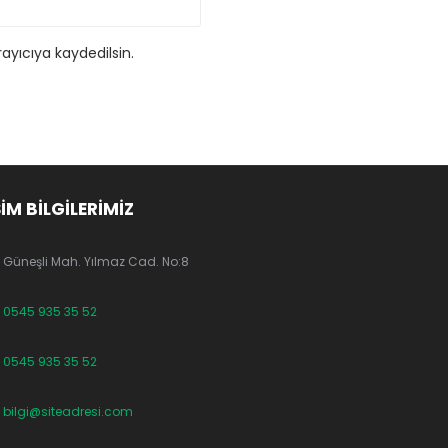
ayıcıya kaydedilsin.
ŞİM BİLGİLERİMİZ
Güneşli Mah. Yılmaz Cad. No:8
0545 935 35 52
0545 935 35 52
bilgi@siteadresi.com