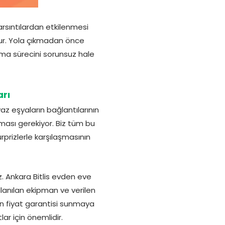
rsıntılardan etkilenmesi
lur. Yola çıkmadan önce
nma sürecini sorunsuz hale
arı
az eşyaların bağlantılarının
lması gerekiyor. Biz tüm bu
prizlerle karşılaşmasının
 Ankara Bitlis evden eve
ullanılan ekipman ve verilen
n fiyat garantisi sunmaya
ar için önemlidir.