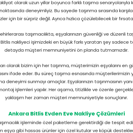
liyat olarak uzun yıllar boyunca farklı taşıma senaryolarıyla ka
tasında deneyimliyiz. Bu sayede taşınma sırasında karşılaş
ler için bir sürpriz değil. Ayrıca hızlıca çözülebilecek bir fırsa
hirlerarası taşımacılıkta, eşyalarınızın güvenliği ve düzenli ta
 Bitlis nakliyeci işimizdeki en büyük farkı yaratan şey sadece ta
detayda müşteri memnuniyetini ön planda tutmamızdır.
aları olarak bizim için her taşınma, müşterimizin eşyalarını en g
ını ifade eder. Bu süreç taşıma esnasında müşterilerimizin 
nma deneyimi sunmayı amaçlar. Eşyalarınızın taşınmasının yanı
ntaj işlemleri yapılır. Her aşama, titizlikle ve özenle gerçek
yaklaşım her zaman müşteri memnuniyetiyle sonuçlanır.
Ankara Bitlis Evden Eve Nakliye Çözümleri
şımacılık işleminde özel paketleme gerektirdiği de tespit edili
m eşya gibi hassas ürünler için özel kutular ve köpük destekleri