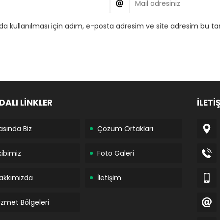
 kullanılması için adım, e-posta adresim ve site adresim bu tar
DALI LİNKLER
İLETİ
asında Biz
Çözüm Ortakları
kibimiz
Foto Galeri
akkımızda
İletişim
izmet Bölgeleri