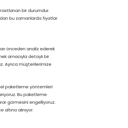
 rastlanan bir durumdur.
undan bu zamanlarda fiyatlar
ları önceden analiz ederek
mek amacıyla detaylı bir
z. Ayrıca müşterilerimize
özel paketleme yöntemleri
sarıyoruz. Bu paketleme
ar görmesini engelliyoruz.
 altına alınıyor.