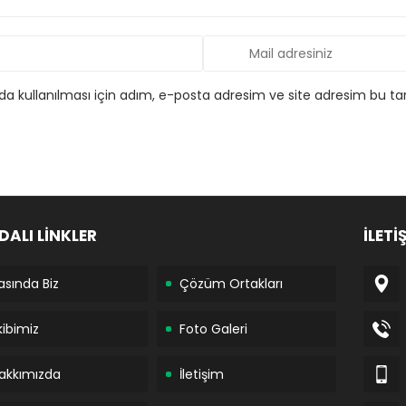
 kullanılması için adım, e-posta adresim ve site adresim bu tar
DALI LİNKLER
İLETİ
asında Biz
Çözüm Ortakları
kibimiz
Foto Galeri
akkımızda
İletişim