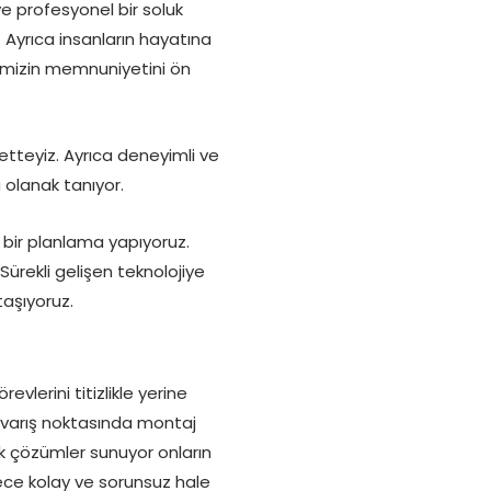
e profesyonel bir soluk
. Ayrıca insanların hayatına
imizin memnuniyetini ön
tteyiz. Ayrıca deneyimli ve
 olanak tanıyor.
 bir planlama yapıyoruz.
rekli gelişen teknolojiye
taşıyoruz.
lerini titizlikle yerine
e varış noktasında montaj
ek çözümler sunuyor onların
ece kolay ve sorunsuz hale