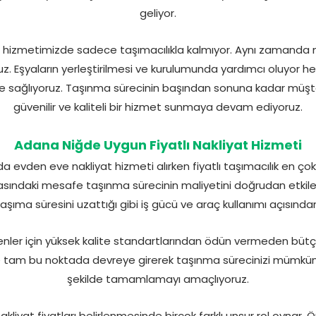
geliyor.
hizmetimizde sadece taşımacılıkla kalmıyor. Aynı zamanda 
uz. Eşyaların yerleştirilmesi ve kurulumunda yardımcı oluyor h
 sağlıyoruz. Taşınma sürecinin başından sonuna kadar müşter
güvenilir ve kaliteli bir hizmet sunmaya devam ediyoruz.
Adana Niğde Uygun Fiyatlı Nakliyat Hizmeti
a evden eve nakliyat hizmeti alırken fiyatlı taşımacılık en çok 
 arasındaki mesafe taşınma sürecinin maliyetini doğrudan etki
taşıma süresini uzattığı gibi iş gücü ve araç kullanımı açısınd
nler için yüksek kalite standartlarından ödün vermeden bü
tam bu noktada devreye girerek taşınma sürecinizi mümkün o
şekilde tamamlamayı amaçlıyoruz.
iyat fiyatları belirlenmesinde birçok farklı unsur rol oynar. 