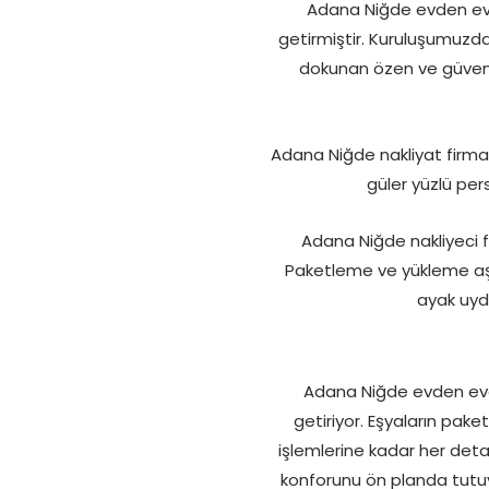
Adana Niğde evden eve 
getirmiştir. Kuruluşumuzdan
dokunan özen ve güven 
Adana Niğde nakliyat firma
güler yüzlü per
Adana Niğde nakliyeci f
Paketleme ve yükleme aşa
ayak uydu
Adana Niğde evden eve t
getiriyor. Eşyaların pak
işlemlerine kadar her deta
konforunu ön planda tutuy