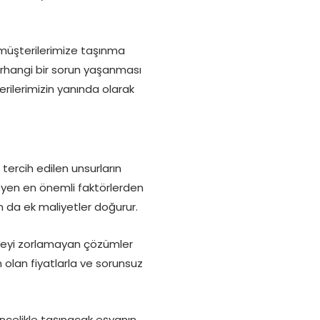
müşterilerimize taşınma
erhangi bir sorun yaşanması
ilerimizin yanında olarak
tercih edilen unsurların
leyen en önemli faktörlerden
an da ek maliyetler doğurur.
tçeyi zorlamayan çözümler
lan fiyatlarla ve sorunsuz
Öncelikle taşınacak eşyanın