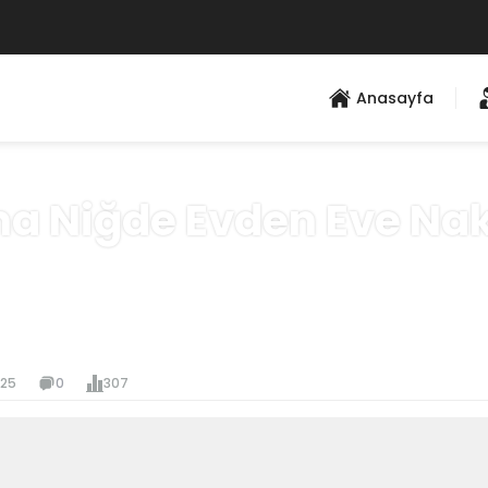
Anasayfa
a Niğde Evden Eve Nak
Anasayfa
»
Hizmet Bölgeleri
025
0
307