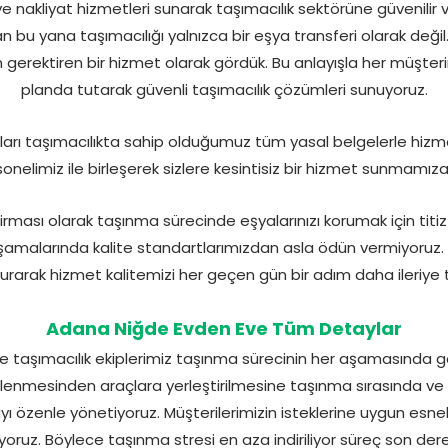
nakliyat hizmetleri sunarak taşımacılık sektörüne güvenilir v
 bu yana taşımacılığı yalnızca bir eşya transferi olarak değil
gerektiren bir hizmet olarak gördük. Bu anlayışla her müşter
planda tutarak güvenli taşımacılık çözümleri sunuyoruz.
ları taşımacılıkta sahip olduğumuz tüm yasal belgelerle hizme
sonelimiz ile birleşerek sizlere kesintisiz bir hizmet sunmamıza
irması olarak taşınma sürecinde eşyalarınızı korumak için titiz
malarında kalite standartlarımızdan asla ödün vermiyoruz. Sü
rarak hizmet kalitemizi her geçen gün bir adım daha ileriye 
Adana Niğde Evden Eve Tüm Detaylar
aşımacılık ekiplerimiz taşınma sürecinin her aşamasında görev
etlenmesinden araçlara yerleştirilmesine taşınma sırasında v
yı özenle yönetiyoruz. Müşterilerimizin isteklerine uygun esn
oruz. Böylece taşınma stresi en aza indiriliyor süreç son der