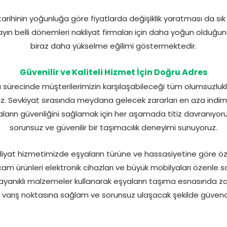
rihinin yoğunluğa göre fiyatlarda değişiklik yaratması da sık
ayın belli dönemleri nakliyat firmaları için daha yoğun olduğ
biraz daha yükselme eğilimi göstermektedir.
Güvenilir ve Kaliteli Hizmet İçin Doğru Adres
ürecinde müşterilerimizin karşılaşabileceği tüm olumsuzluk
ruz. Sevkiyat sırasında meydana gelecek zararları en aza indir
ların güvenliğini sağlamak için her aşamada titiz davranıyoru
sorunsuz ve güvenilir bir taşımacılık deneyimi sunuyoruz.
kliyat hizmetimizde eşyaların türüne ve hassasiyetine göre 
am ürünleri elektronik cihazları ve büyük mobilyaları özenle 
ayanıklı malzemeler kullanarak eşyaların taşıma esnasında zar
ri varış noktasına sağlam ve sorunsuz ulaşacak şekilde güvence