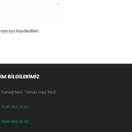
ayıcıya kaydedilsin.
ŞİM BİLGİLERİMİZ
Güneşli Mah. Yılmaz Cad. No:8
0545 935 35 52
0545 935 35 52