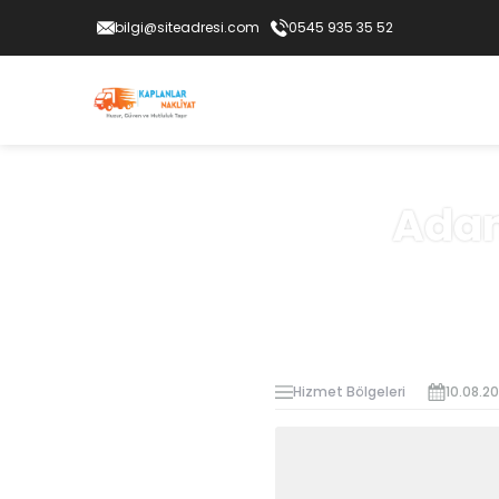
bilgi@siteadresi.com
0545 935 35 52
Adan
Hizmet Bölgeleri
10.08.2