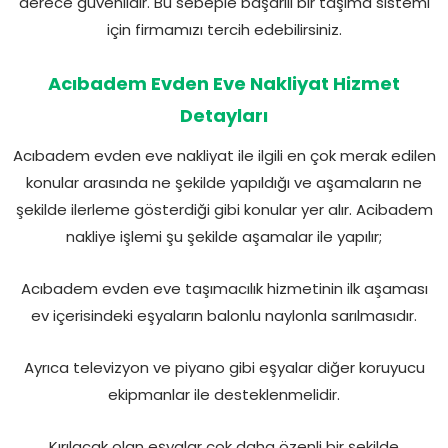
derece güvenlidir. Bu sebeple başarılı bir taşıma sistemi
için firmamızı tercih edebilirsiniz.
Acıbadem Evden Eve Nakliyat Hizmet
Detayları
Acıbadem evden eve nakliyat ile ilgili en çok merak edilen
konular arasında ne şekilde yapıldığı ve aşamaların ne
şekilde ilerleme gösterdiği gibi konular yer alır. Acibadem
nakliye işlemi şu şekilde aşamalar ile yapılır;
Acıbadem evden eve taşımacılık hizmetinin ilk aşaması
ev içerisindeki eşyaların balonlu naylonla sarılmasıdır.
Ayrıca televizyon ve piyano gibi eşyalar diğer koruyucu
ekipmanlar ile desteklenmelidir.
Kırılacak olan eşyalar çok daha özenli bir şekilde