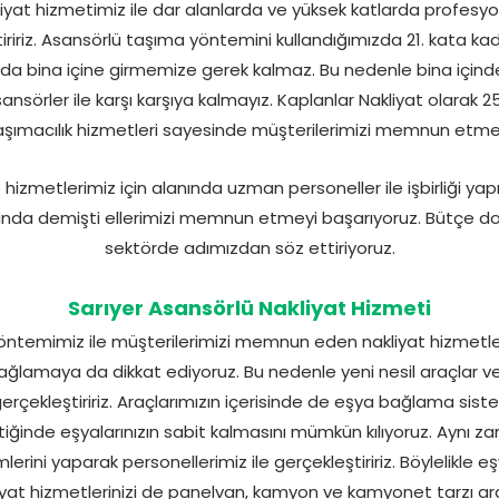
iyat hizmetimiz ile dar alanlarda ve yüksek katlarda profesyon
iririz. Asansörlü taşıma yöntemini kullandığımızda 21. kata kada
zda bina içine girmemize gerek kalmaz. Bu nedenle bina içind
nsörler ile karşı karşıya kalmayız. Kaplanlar Nakliyat olarak 
aşımacılık hizmetleri sayesinde müşterilerimizi memnun etmey
at hizmetlerimiz için alanında uzman personeller ile işbirliği ya
sunda demişti ellerimizi memnun etmeyi başarıyoruz. Bütçe dos
sektörde adımızdan söz ettiriyoruz.
Sarıyer Asansörlü Nakliyat Hizmeti
ntemimiz ile müşterilerimizi memnun eden nakliyat hizmetleri
 sağlamaya da dikkat ediyoruz. Bu nedenle yeni nesil araçlar v
gerçekleştiririz. Araçlarımızın içerisinde de eşya bağlama sis
iğinde eşyalarınızın sabit kalmasını mümkün kılıyoruz. Aynı 
rini yaparak personellerimiz ile gerçekleştiririz. Böylelikle eş
liyat hizmetlerinizi de panelvan, kamyon ve kamyonet tarzı araçl