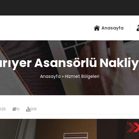
Anasayfa
rıyer Asansörlü Nakli
Anasayfa
»
Hizmet Bölgeleri
025
0
319