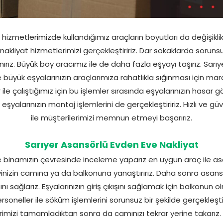
hizmetlerimizde kullandığımız araçların boyutları da değişikli
nakliyat hizmetlerimizi gerçekleştiririz. Dar sokaklarda sorunsu
anırız. Büyük boy aracımız ile de daha fazla eşyayı taşırız. Sar
 büyük eşyalarınızın araçlarımıza rahatlıkla sığınması için mar
le çalıştığımız için bu işlemler sırasında eşyalarınızın hasar 
alarınızın montaj işlemlerini de gerçekleştiririz. Hızlı ve güv
ile müşterilerimizi memnun etmeyi başarırız.
Sarıyer Asansörlü Evden Eve Nakliyat
e binamızın çevresinde inceleme yaparız en uygun araç ile asa
evinizin camına ya da balkonuna yanaştırırız. Daha sonra asansör
ışını sağlarız. Eşyalarınızın giriş çıkışını sağlamak için balkon
soneller ile söküm işlemlerini sorunsuz bir şekilde gerçekleşti
erimizi tamamladıktan sonra da camınızı tekrar yerine takarız.