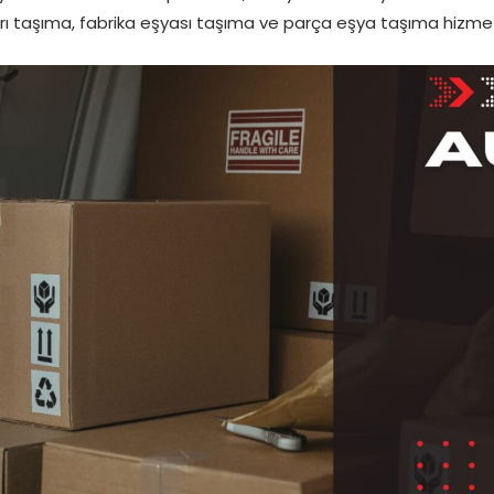
rı taşıma, fabrika eşyası taşıma ve parça eşya taşıma hizmetle