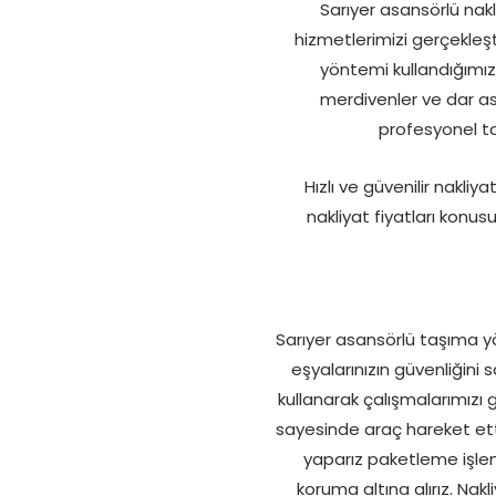
Sarıyer asansörlü nakl
hizmetlerimizi gerçekleşt
yöntemi kullandığımı
merdivenler ve dar asa
profesyonel t
Hızlı ve güvenilir nakliy
nakliyat fiyatları konu
Sarıyer asansörlü taşıma yö
eşyalarınızın güvenliğini
kullanarak çalışmalarımızı 
sayesinde araç hareket ett
yaparız paketleme işlemle
koruma altına alırız. Nak