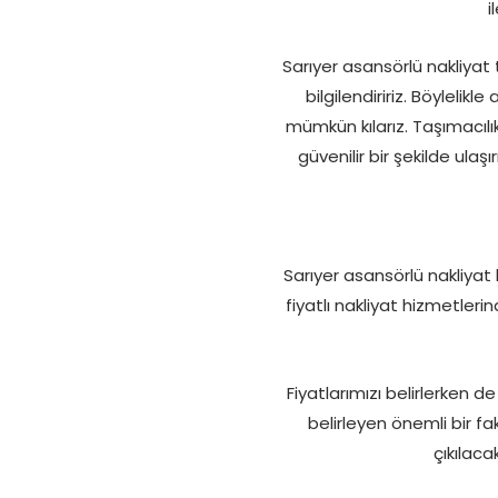
i
Sarıyer asansörlü nakliyat 
bilgilendiririz. Böyleli
mümkün kılarız. Taşımacılık
güvenilir bir şekilde ula
Sarıyer asansörlü nakliyat h
fiyatlı nakliyat hizmetleri
Fiyatlarımızı belirlerken d
belirleyen önemli bir f
çıkılaca