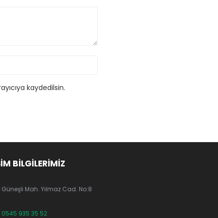
ayıcıya kaydedilsin.
ŞİM BİLGİLERİMİZ
Güneşli Mah. Yılmaz Cad. No:8
0545 935 35 52