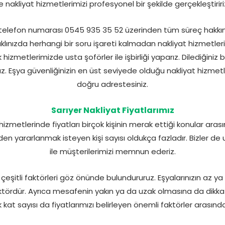
le nakliyat hizmetlerimizi profesyonel bir şekilde gerçekleştiriri
telefon numarası 0545 935 35 52 üzerinden tüm süreç hakkında
kle aklınızda herhangi bir soru işareti kalmadan nakliyat hizmet
 hizmetlerimizde usta şoförler ile işbirliği yaparız. Dilediğini
şırız. Eşya güvenliğinizin en üst seviyede olduğu nakliyat hizme
doğru adrestesiniz.
Sarıyer Nakliyat Fiyatlarımız
izmetlerinde fiyatları birçok kişinin merak ettiği konular arası
nden yararlanmak isteyen kişi sayısı oldukça fazladır. Bizler d
ile müşterilerimizi memnun ederiz.
e çeşitli faktörleri göz önünde bulundururuz. Eşyalarınızın az ya
aktördür. Ayrıca mesafenin yakın ya da uzak olmasına da dikkat
k kat sayısı da fiyatlarımızı belirleyen önemli faktörler arasında 