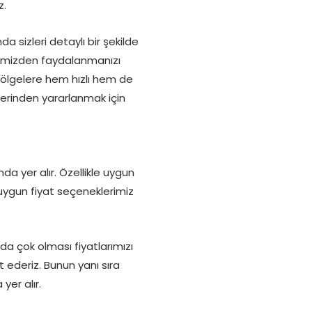
z.
 sizleri detaylı bir şekilde
lerimizden faydalanmanızı
z bölgelere hem hızlı hem de
tlerinden yararlanmak için
nda yer alır. Özellikle uygun
e uygun fiyat seçeneklerimiz
 da çok olması fiyatlarımızı
 ederiz. Bunun yanı sıra
yer alır.