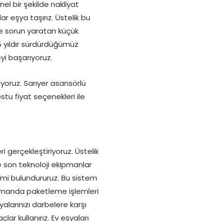
el bir şekilde nakliyat
r eşya taşırız. Üstelik bu
e sorun yaratan küçük
25 yıldır sürdürdüğümüz
i başarıyoruz.
pıyoruz. Sarıyer asansörlü
tu fiyat seçenekleri ile
 gerçekleştiriyoruz. Üstelik
e son teknoloji ekipmanlar
temi bulundururuz. Bu sistem
zamanda paketleme işlemleri
yalarınızı darbelere karşı
ar kullanırız. Ev eşyaları