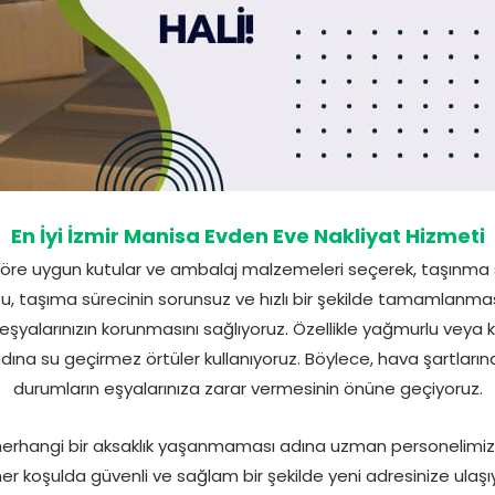
En İyi İzmir Manisa Evden Eve Nakliyat Hizmeti
 göre uygun kutular ve ambalaj malzemeleri seçerek, taşınma 
u, taşıma sürecinin sorunsuz ve hızlı bir şekilde tamamlanma
 eşyalarınızın korunmasını sağlıyoruz. Özellikle yağmurlu veya ka
dına su geçirmez örtüler kullanıyoruz. Böylece, hava şartlar
durumların eşyalarınıza zarar vermesinin önüne geçiyoruz.
 herhangi bir aksaklık yaşanmaması adına uzman personelimiz t
 her koşulda güvenli ve sağlam bir şekilde yeni adresinize ulaşıy