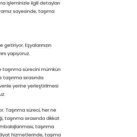
işleminizle ilgili detayları
maramız sayesinde, taşıma
getiriyor. Eşyalarınızın
ını yapıyoruz.
de taşınma sürecini mümkün
de taşınma sırasında
enle yerine yerleştirilmesi
uz.
r. Taşınma süreci, her ne
ği, taşınma sırasında dikkat
 ambalajlanması, taşınma
kliyat hizmetlerinde, taşıma