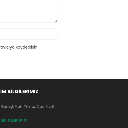
ayıcıya kaydedilsin.
ŞİM BİLGİLERİMİZ
Güneşli Mah. Yılmaz Cad. No:8
0545 935 35 52