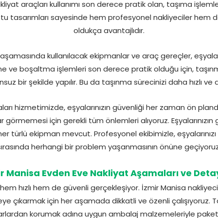
iyat araçları kullanımı son derece pratik olan, taşıma işlemleri
ostu tasarımları sayesinde hem profesyonel nakliyeciler hem de b
oldukça avantajlıdır.
 aşamasında kullanılacak ekipmanlar ve araç gereçler, eşyaların
me ve boşaltma işlemleri son derece pratik olduğu için, taş
z bir şekilde yapılır. Bu da taşınma sürecinizi daha hızlı ve d
aları hizmetimizde, eşyalarınızın güvenliği her zaman ön plan
ar görmemesi için gerekli tüm önlemleri alıyoruz. Eşyalarınızın
her türlü ekipman mevcut. Profesyonel ekibimizle, eşyalarınız
sırasında herhangi bir problem yaşanmasının önüne geçiyoruz
ir Manisa Evden Eve Nakliyat Aşamaları ve Detay
hem hızlı hem de güvenli gerçekleşiyor. İzmir Manisa nakliyeci
eye çıkarmak için her aşamada dikkatli ve özenli çalışıyoruz.
sarlardan korumak adına uygun ambalaj malzemeleriyle pake