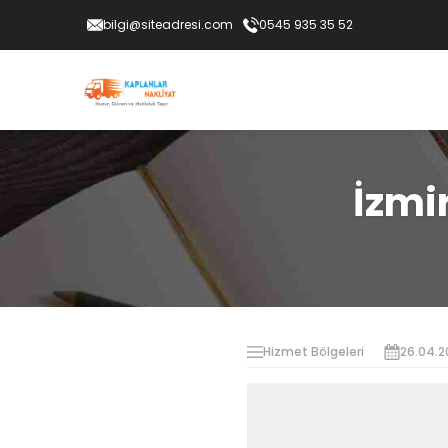
bilgi@siteadresi.com
0545 935 35 52
İzmi
Hizmet Bölgeleri
26.04.2