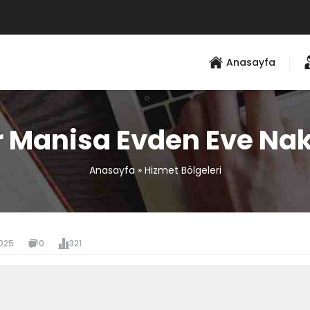
Anasayfa
r Manisa Evden Eve Nak
Anasayfa
»
Hizmet Bölgeleri
025
0
321