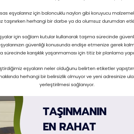
assas eşyalarınız için baloncuklu naylon gibi koruyucu malzemel
nız taşınırken herhangi bir darbe ya da olumsuz durumdan etki
şyalar için sağlam kutular kullanarak taşıma sürecinde güvenli
alarınızın güvenliği konusunda endişe etmenize gerek kalmıyo
a sürecinde karışıklık yaşanmaması için titiz bir planlama yapı
eştirdiğimiz eşyaların neler olduğunu belirten etiketler yapışt
i hakkında herhangi bir belirsizlik olmuyor ve yeni adresinize u
yerleştirilmesi sağlanıyor.