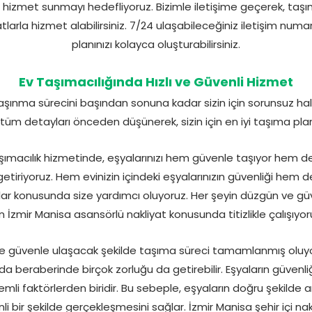
hizmet sunmayı hedefliyoruz. Bizimle iletişime geçerek, taşıma 
atlarla hizmet alabilirsiniz. 7/24 ulaşabileceğiniz iletişim nu
planınızı kolayca oluşturabilirsiniz.
Ev Taşımacılığında Hızlı ve Güvenli Hizmet
ınma sürecini başından sonuna kadar sizin için sorunsuz hale 
n tüm detayları önceden düşünerek, sizin için en iyi taşıma plan
şımacılık hizmetinde, eşyalarınızı hem güvenle taşıyor hem 
getiriyoruz. Hem evinizin içindeki eşyalarınızın güvenliği hem 
klar konusunda size yardımcı oluyoruz. Her şeyin düzgün ve güv
in İzmir Manisa asansörlü nakliyat konusunda titizlikle çalışıyor
nize güvenle ulaşacak şekilde taşıma süreci tamamlanmış oluyo
a beraberinde birçok zorluğu da getirebilir. Eşyaların güvenli
mli faktörlerden biridir. Bu sebeple, eşyaların doğru şekilde
li bir şekilde gerçekleşmesini sağlar. İzmir Manisa şehir içi na