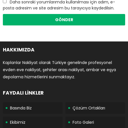
Daha sonraki yorumlarımda kullanılması için adım, e-
posta adresim ve site adresim bu tarayıcıya kaydedilsin.
HAKKIMIZDA
Kaplanlar Nakliyat olarak Türkiye genelinde profesyonel
evden eve nakliyat, şehirler arası nakliyat, ambar ve eşya
depolama hizmetlerini sunmaktayız.
FAYDALI LİNKLER
Basında Biz
Çözüm Ortakları
Ekibimiz
Foto Galeri