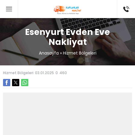
Esenyurt Evden Eve
Nakliyat
Anasayfa
»
Hizmet Bölgeleri
Hizmet Bölgeleri
03.01.2025
0
460