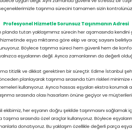
sadece uygun değil. Aynı zamanda güvenli ve stressiz bir taşı
seçeneklerimizle taşınma sürecini tamamen sizin kontrolünüzde
Profesyonel Hizmetle Sorunsuz Taşınmanın Adresi
 planda tutan yaklaşımımız sürecin her aşamasında kendini gö
hizmetinde eşya miktarına göre ekip ve araç sayısını belirliyor
unuyoruz. Böylece taşınma süreci hem güvenli hem de konforl
yalnızca eşyalarının değil. Ayrıca zamanlarının da değerli oldu
a titizlik ve dikkat gerektiren bir süreçtir. Edirne İstanbul şe
nceden planlayarak taşınma sırasında tüm riskleri minimize e
emeleri kullanıyoruz. Ayrıca hassas eşyaları ekstra korumalı 
aşınma sırasında olası hasarların önüne geçiyor ve müşteriler
ekibimiz, her eşyanın doğru şekilde taşınmasını sağlamak için 
ya taşıma sırasında özel araçlar kullanıyoruz. Böylece eşyalar
nlarla donatıyoruz. Bu yaklaşım özellikle değerli parça eşya