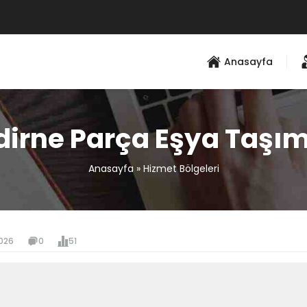
Anasayfa
dirne Parça Eşya Taşı
Anasayfa
»
Hizmet Bölgeleri
026
0
51