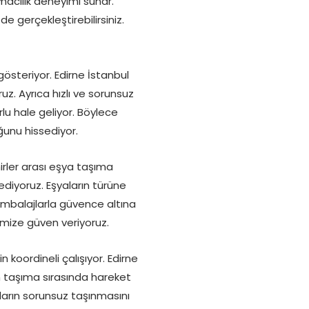
macılık deneyimi sunar.
 gerçekleştirebilirsiniz.
steriyor. Edirne İstanbul
uz. Ayrıca hızlı ve sorunsuz
u hale geliyor. Böylece
ğunu hissediyor.
hirler arası eşya taşıma
diyoruz. Eşyaların türüne
ambalajlarla güvence altına
imize güven veriyoruz.
koordineli çalışıyor. Edirne
ın taşıma sırasında hareket
ların sorunsuz taşınmasını