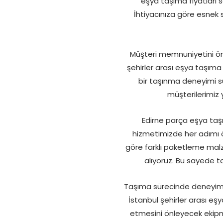
eşya taşıma fiyatları 
İhtiyacınıza göre esnek 
Müşteri memnuniyetini ön
şehirler arası eşya taşıma 
bir taşınma deneyimi s
müşterilerimiz 
Edirne parça eşya taşım
hizmetimizde her adımı ö
göre farklı paketleme malz
alıyoruz. Bu sayede t
Taşıma sürecinde deneyimli 
İstanbul şehirler arası eş
etmesini önleyecek ekipma