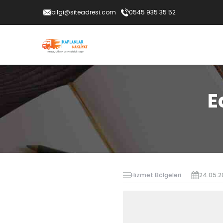
bilgi@siteadresi.com
0545 935 35 52
E
Hizmet Bölgeleri
24.05.2