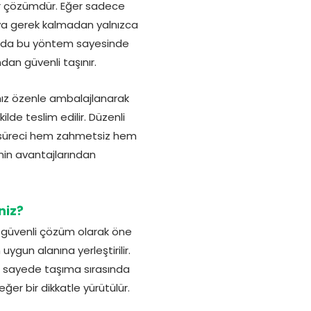
 bir çözümdür. Eğer sadece
aya gerek kalmadan yalnızca
âhında bu yöntem sayesinde
dan güvenli taşınır.
nız özenle ambalajlanarak
ilde teslim edilir. Düzenli
a süreci hem zahmetsiz hem
inin avantajlarından
niz?
 güvenli çözüm olarak öne
ygun alanına yerleştirilir.
Bu sayede taşıma sırasında
ğer bir dikkatle yürütülür.