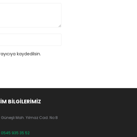
ayıcıya kaydedilsin.
ŞİM BİLGİLERİMİZ
Güneşli Mah. Yılmaz Cad. No:8
0545 935 35 52