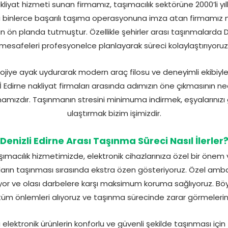
kliyat hizmeti sunan firmamız, taşımacılık sektörüne 2000’li yıl
binlerce başarılı taşıma operasyonuna imza atan firmamız mü
n planda tutmuştur. Özellikle şehirler arası taşınmalarda Den
mesafeleri profesyonelce planlayarak süreci kolaylaştırıyoruz
ojiye ayak uydurarak modern araç filosu ve deneyimli ekibiyle h
İ Edirne nakliyat firmaları arasında adımızın öne çıkmasının ne
amızdır. Taşınmanın stresini minimuma indirmek, eşyalarınızı 
ulaştırmak bizim işimizdir.
Denizli Edirne Arası Taşınma Süreci Nasıl İlerler
ımacılık hizmetimizde, elektronik cihazlarınıza özel bir önem 
zların taşınması sırasında ekstra özen gösteriyoruz. Özel amba
rıyor ve olası darbelere karşı maksimum koruma sağlıyoruz. Böy
tüm önlemleri alıyoruz ve taşınma sürecinde zarar görmelerini
 elektronik ürünlerin konforlu ve güvenli şekilde taşınması iç