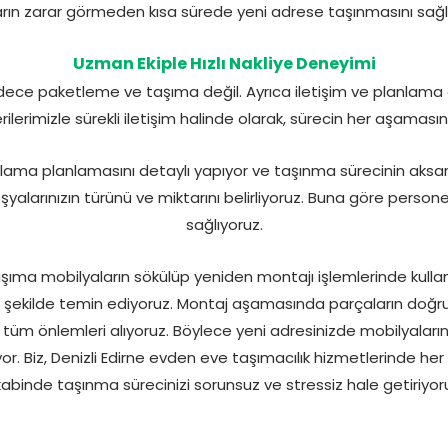
rın zarar görmeden kısa sürede yeni adrese taşınmasını sağl
Uzman Ekiple Hızlı Nakliye Deneyimi
dece paketleme ve taşıma değil. Ayrıca iletişim ve planlama a
rilerimizle sürekli iletişim halinde olarak, sürecin her aşamasın
ama planlamasını detaylı yapıyor ve taşınma sürecinin aksa
şyalarınızın türünü ve miktarını belirliyoruz. Buna göre perso
sağlıyoruz.
taşıma mobilyaların sökülüp yeniden montajı işlemlerinde kull
şekilde temin ediyoruz. Montaj aşamasında parçaların doğru ş
i tüm önlemleri alıyoruz. Böylece yeni adresinizde mobilyalarını
ekliyor. Biz, Denizli Edirne evden eve taşımacılık hizmetlerinde 
abinde taşınma sürecinizi sorunsuz ve stressiz hale getiriyor