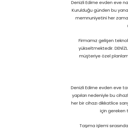
Denizli Edirne evden eve na
Kurulduğu günden bu yana 
memnuniyetini her zaman ö
Firmamız gelişen teknol
yükseltmektedir. DENİZL
müşteriye özel planlam
Denizli Edirne evden eve taş
yapıları nedeniyle bu ciha
her bir cihazı dikkatlice sa
için gereken 
Taşıma işlemi sırasında