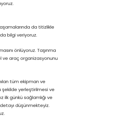
ıyoruz.
şamalarında da titizlikle
da bilgi veriyoruz.
masını önlüyoruz. Taşınma
nel ve araç organizasyonunu
anılan tüm ekipman ve
ekilde yerleştirilmesi ve
z ilk günkü sağlamlığı ve
her detayı düşünmekteyiz.
uz.