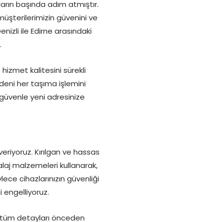
ların başında adım atmıştır.
şterilerimizin güvenini ve
izli ile Edirne arasındaki
.
izmet kalitesini sürekli
deni her taşıma işlemini
güvenle yeni adresinize
?
veriyoruz. Kırılgan ve hassas
laj malzemeleri kullanarak,
lece cihazlarınızın güvenliği
 engelliyoruz.
in tüm detayları önceden