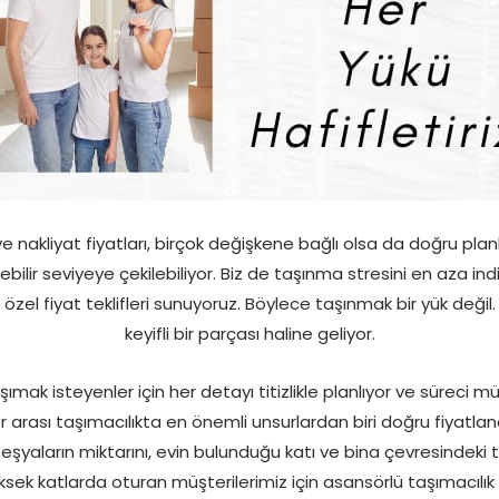
ve nakliyat fiyatları, birçok değişkene bağlı olsa da doğru pl
ilebilir seviyeye çekilebiliyor. Biz de taşınma stresini en aza i
özel fiyat teklifleri sunuyoruz. Böylece taşınmak bir yük değil.
keyifli bir parçası haline geliyor.
şımak isteyenler için her detayı titizlikle planlıyor ve süreci m
ler arası taşımacılıkta en önemli unsurlardan biri doğru fiyatla
şyaların miktarını, evin bulunduğu katı ve bina çevresindeki t
yüksek katlarda oturan müşterilerimiz için asansörlü taşımacılı