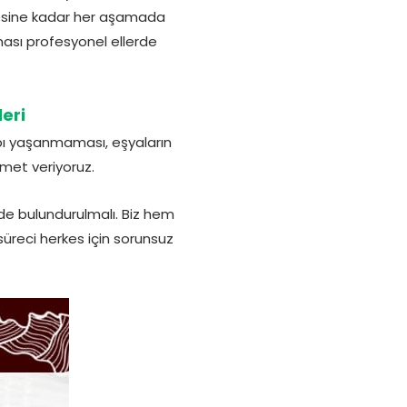
lmesine kadar her aşamada
ması profesyonel ellerde
eri
ybı yaşanmaması, eşyaların
zmet veriyoruz.
nde bulundurulmalı. Biz hem
üreci herkes için sorunsuz