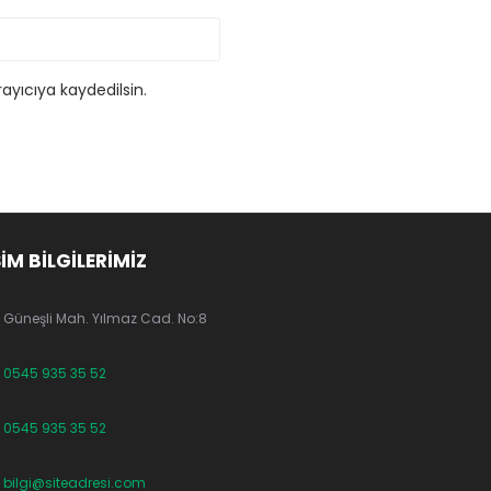
ayıcıya kaydedilsin.
ŞİM BİLGİLERİMİZ
Güneşli Mah. Yılmaz Cad. No:8
0545 935 35 52
0545 935 35 52
bilgi@siteadresi.com