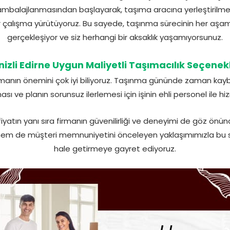
ın ambalajlanmasından başlayarak, taşıma aracına yerleştiri
i bir çalışma yürütüyoruz. Bu sayede, taşınma sürecinin her aşa
gerçekleşiyor ve siz herhangi bir aksaklık yaşamıyorsunuz.
izli Edirne Uygun Maliyetli Taşımacılık Seçenekl
lışmanın önemini çok iyi biliyoruz. Taşınma gününde zaman ka
sı ve planın sorunsuz ilerlemesi için işinin ehli personel ile hi
fiyatın yanı sıra firmanın güvenilirliği ve deneyimi de göz önü
 hem de müşteri memnuniyetini önceleyen yaklaşımımızla bu s
hale getirmeye gayret ediyoruz.