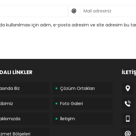
 kullanılması için adım, e-posta adresim ve site adresim bu tar
DALI LİNKLER
İLETİ
asında Biz
Çözüm Ortakları
kibimiz
Foto Galeri
akkımızda
İletişim
izmet Bölgeleri