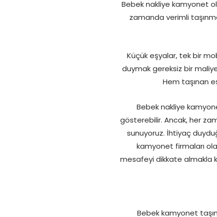
Bebek nakliye kamyonet ol
zamanda verimli taşınma s
Küçük eşyalar, tek bir mob
duymak gereksiz bir maliyet
Hem taşınan eşy
Bebek nakliye kamyone
gösterebilir. Ancak, her za
sunuyoruz. İhtiyaç duydu
kamyonet firmaları ola
mesafeyi dikkate almakla k
Bebek kamyonet taşıma