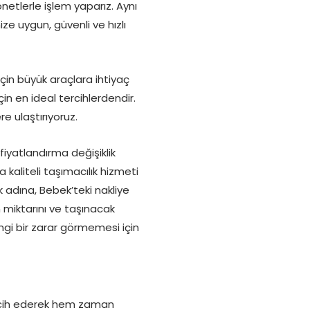
tlerle işlem yaparız. Aynı
ze uygun, güvenli ve hızlı
için büyük araçlara ihtiyaç
in en ideal tercihlerdendir.
e ulaştırıyoruz.
yatlandırma değişiklik
kaliteli taşımacılık hizmeti
adına, Bebek’teki nakliye
 miktarını ve taşınacak
gi bir zarar görmemesi için
ercih ederek hem zaman