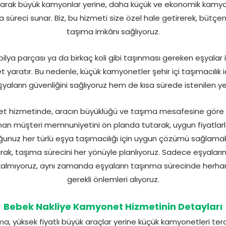
arak büyük kamyonlar yerine, daha küçük ve ekonomik kamyone
üreci sunar. Biz, bu hizmeti size özel hale getirerek, bütçeni
taşıma imkânı sağlıyoruz.
ilya parçası ya da birkaç koli gibi taşınması gereken eşyalar 
 yaratır. Bu nedenle, küçük kamyonetler şehir içi taşımacılık iç
aların güvenliğini sağlıyoruz hem de kısa sürede istenilen yer
t hizmetinde, aracın büyüklüğü ve taşıma mesafesine göre fi
man müşteri memnuniyetini ön planda tutarak, uygun fiyatlarla 
ğunuz her türlü eşya taşımacılığı için uygun çözümü sağlamak 
rak, taşıma sürecini her yönüyle planlıyoruz. Sadece eşyaların
almıyoruz, aynı zamanda eşyaların taşınma sürecinde herhan
gerekli önlemleri alıyoruz.
Bebek Nakliye Kamyonet Hizmetinin Detayları
, yüksek fiyatlı büyük araçlar yerine küçük kamyonetleri t