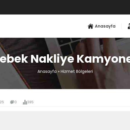
Anasayfa
ebek Nakliye Kamyon
Anasayfa
»
Hizmet Bölgeleri
025
0
385