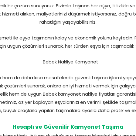
k bir çözüm sunuyoruz. Bizimle taşınan her eşya, titizlikle v
t hizmeti alırken, maliyetlerinizi düşürmek istiyorsanız, doğru 
rahatlığını yaşayabilirsiniz.
meti ile eşya taşımanın kolay ve ekonomik yolunu keşfedin. 
 için uygun çözümleri sunarak, her türden eşya için taşımacılık 
a hem de daha kısa mesafelerde güvenli taşıma işlemi yapıyor
lık çözümleri sunarak, onlara en iyi hizmeti vermek için çalışı
lik hem de uygun Bebek kamyonet nakliye fiyatları garantisi 
metimiz, az yer kaplayan eşyalarınızı en verimli şekilde taşıma
ı, büyük araçlarla yapılan taşımalara kıyasla daha pratik ve e
Hesaplı ve Güvenilir Kamyonet Taşıma
 hizmetimiz, ihtiyaç duyduğunuz taşıma işlemleri için uzma