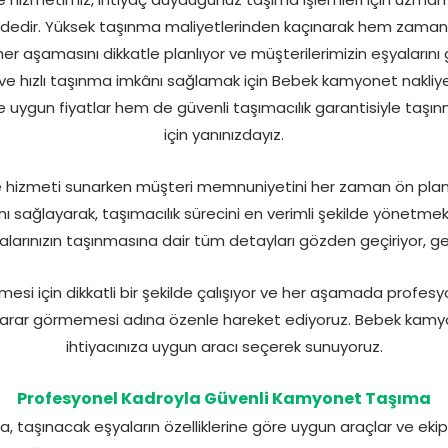
izdedir. Yüksek taşınma maliyetlerinden kaçınarak hem zama
her aşamasını dikkatle planlıyor ve müşterilerimizin eşyaların
i ve hızlı taşınma imkânı sağlamak için Bebek kamyonet nakliye
e uygun fiyatlar hem de güvenli taşımacılık garantisiyle taşı
için yanınızdayız.
 hizmeti sunarken müşteri memnuniyetini her zaman ön plan
ı sağlayarak, taşımacılık sürecini en verimli şekilde yönetmekti
arınızın taşınmasına dair tüm detayları gözden geçiriyor, gere
mesi için dikkatli bir şekilde çalışıyor ve her aşamada profesy
r zarar görmemesi adına özenle hareket ediyoruz. Bebek kamy
ihtiyacınıza uygun aracı seçerek sunuyoruz.
Profesyonel Kadroyla Güvenli Kamyonet Taşıma
 taşınacak eşyaların özelliklerine göre uygun araçlar ve eki