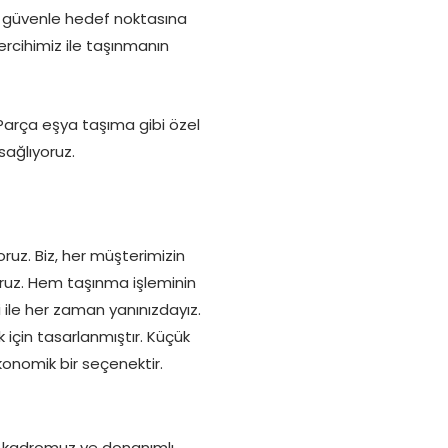
e güvenle hedef noktasına
tercihimiz ile taşınmanın
Parça eşya taşıma gibi özel
sağlıyoruz.
uz. Biz, her müşterimizin
yoruz. Hem taşınma işleminin
ile her zaman yanınızdayız.
k için tasarlanmıştır. Küçük
konomik bir seçenektir.
n kadromuz ve donanımlı