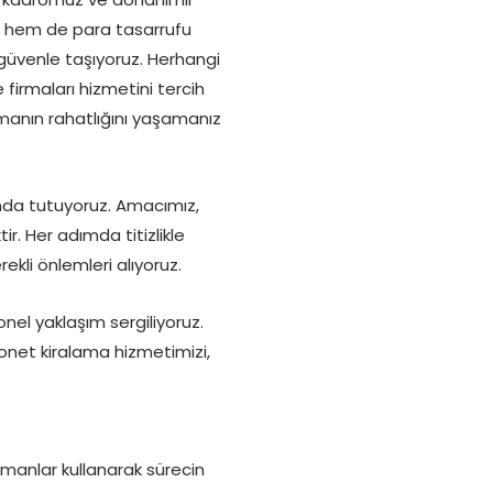
n hem de para tasarrufu
ı güvenle taşıyoruz. Herhangi
 firmaları hizmetini tercih
nmanın rahatlığını yaşamanız
da tutuyoruz. Amacımız,
r. Her adımda titizlikle
kli önlemleri alıyoruz.
onel yaklaşım sergiliyoruz.
onet kiralama hizmetimizi,
pmanlar kullanarak sürecin