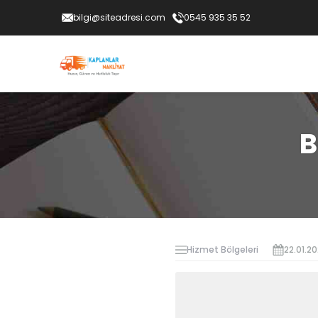
bilgi@siteadresi.com
0545 935 35 52
B
Hizmet Bölgeleri
22.01.2