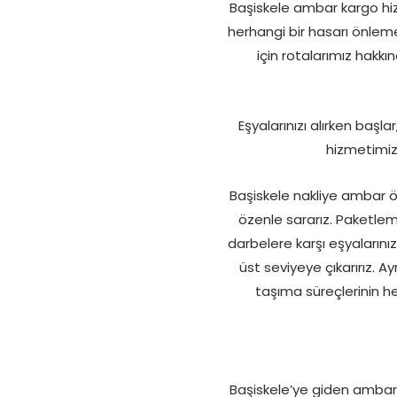
Başiskele ambar kargo hizm
herhangi bir hasarı önleme
için rotalarımız hakk
Eşyalarınızı alırken başl
hizmetimizd
Başiskele nakliye ambar ön
özenle sararız. Paketle
darbelere karşı eşyalarınız
üst seviyeye çıkarırız.
taşıma süreçlerinin h
Başiskele’ye giden ambarl