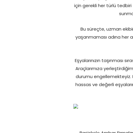
için gerekli her türlü tedb
sunmak
Bu süreçte, uzman ekibim
yaşanmaması adına her aşam
Eşyalarınızın taşınması sıra
Araçlarımıza yerleştirdiği
durumu engellemekteyiz. Eş
hassas ve değerli eşyalar
Başiskele Ambar firmaları