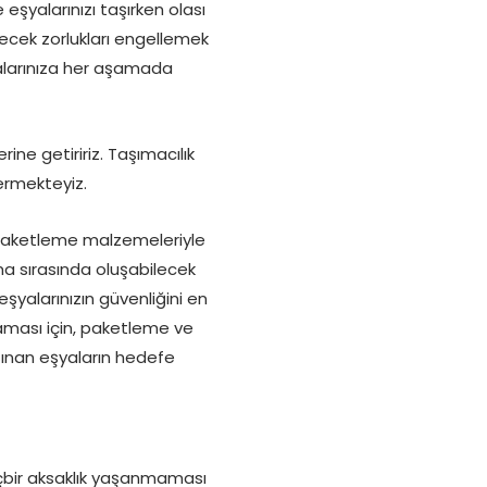
eşyalarınızı taşırken olası
lecek zorlukları engellemek
yalarınıza her aşamada
ine getiririz. Taşımacılık
termekteyiz.
lı paketleme malzemeleriyle
a sırasında oluşabilecek
eşyalarınızın güvenliğini en
aması için, paketleme ve
şınan eşyaların hedefe
içbir aksaklık yaşanmaması