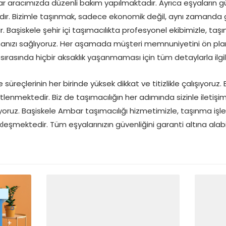
ar aracımızda düzenli bakım yapılmaktadır. Ayrıca eşyaların g
r. Bizimle taşınmak, sadece ekonomik değil, aynı zamanda gü
 Başiskele şehir içi taşımacılıkta profesyonel ekibimizle, taşı
nmanızı sağlıyoruz. Her aşamada müşteri memnuniyetini ön pl
sırasında hiçbir aksaklık yaşanmaması için tüm detaylarla ilgil
üreçlerinin her birinde yüksek dikkat ve titizlikle çalışıyoruz. 
ebitlenmektedir. Biz de taşımacılığın her adımında sizinle iletiş
yoruz. Başiskele Ambar taşımacılığı hizmetimizle, taşınma işlemi
leşmektedir. Tüm eşyalarınızın güvenliğini garanti altına alabili