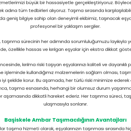
etlerimizi büyük bir hassasiyetle gerçekleştiriyoruz. Böylece 
k adına tüm tedbirleri alıyoruz. Taşıma sırasında karşılaşılabi
ında geniş bilgiye sahip olan deneyimli ekibimiz, taşınacak eş
profesyonel bir yaklaşım sergiler.
ar, taşınma sürecinin her adımında sorumluluğumuzu layıkıyla yer
e, özellikle hassas ve kırılgan eşyalar için ekstra dikkat gös
cesinde, kırılma riski taşıyan eşyalarınızı kaliteli ve dayanık
me işleminde kullandığımız malzemelerin sağlam olması, taşım
ı iyi şekilde korur. Bu aşamada, her türlü riski minimize ederek 
 Ayrıca, taşıma esnasında, herhangi bir olumsuz durum yaşanm
er aşamasında dikkatli hareket ederiz. Her taşınma süreci, ta
ulaşmasıyla sonlanır.
Başiskele Ambar Taşımacılığının Avantajları
ar taşıma hizmeti olarak, eşyalarınızın taşınması sırasında h