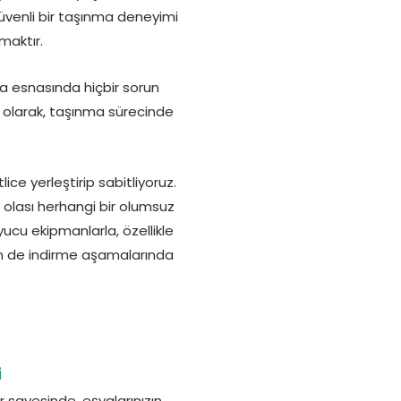
güvenli bir taşınma deneyimi
maktır.
ma esnasında hiçbir sorun
i olarak, taşınma sürecinde
ice yerleştirip sabitliyoruz.
 olası herhangi bir olumsuz
ucu ekipmanlarla, özellikle
em de indirme aşamalarında
i
r sayesinde, eşyalarınızın