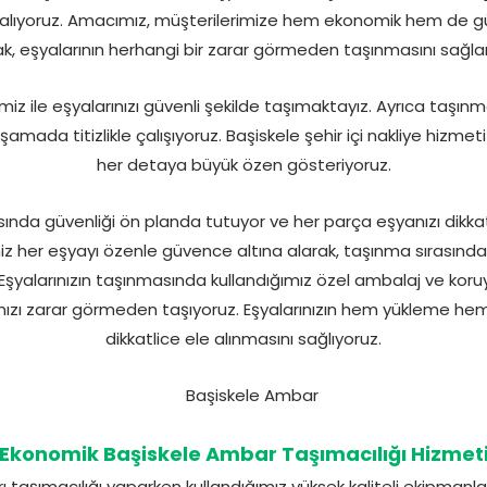
iri alıyoruz. Amacımız, müşterilerimize hem ekonomik hem de 
, eşyalarının herhangi bir zarar görmeden taşınmasını sağla
iz ile eşyalarınızı güvenli şekilde taşımaktayız. Ayrıca taşın
ada titizlikle çalışıyoruz. Başiskele şehir içi nakliye hizmet
her detaya büyük özen gösteriyoruz.
sında güvenliği ön planda tutuyor ve her parça eşyanızı dikkatl
miz her eşyayı özenle güvence altına alarak, taşınma sırasında
yalarınızın taşınmasında kullandığımız özel ambalaj ve koruy
ınızı zarar görmeden taşıyoruz. Eşyalarınızın hem yükleme h
dikkatlice ele alınmasını sağlıyoruz.
Ekonomik Başiskele Ambar Taşımacılığı Hizmet
 taşımacılığı yaparken kullandığımız yüksek kaliteli ekipmanla