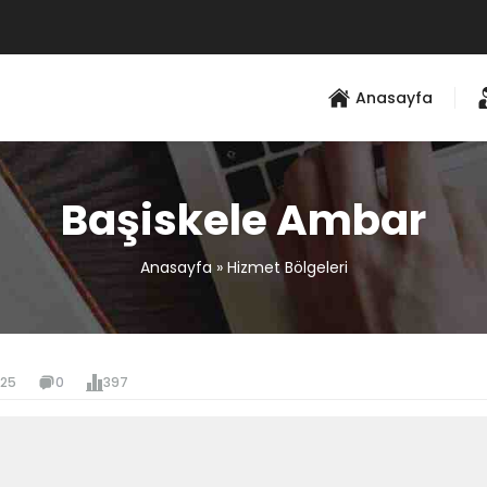
Anasayfa
Başiskele Ambar
Anasayfa
»
Hizmet Bölgeleri
025
0
397