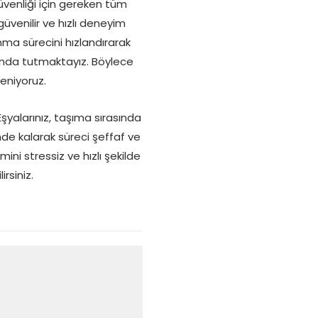
üvenliği için gereken tüm
venilir ve hızlı deneyim
nma sürecini hızlandırarak
anda tutmaktayız. Böylece
eniyoruz.
Eşyalarınız, taşıma sırasında
imde kalarak süreci şeffaf ve
ni stressiz ve hızlı şekilde
rsiniz.