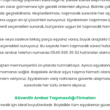
en zarar görmemesi için gerekli önlemleri alıyoruz. Bizimle ça
de geçirebilirsiniz. Müşterilerimize, taşımacılık sürecinin her 
arına uygun en iyi çözümleri sunuyoruz. Eşyalarınızın taşınması
üvenli seçenekleri sunarak, bütçenize uygun bir taşımacılık hizm
ğilse veya sadece birkaç parça eşyanız varsa, büyük araçlarl
enekleri sunuyoruz. Bu sayede hem taşımacılık süreci hızlan
 ise ambar telefon numarası 0545 935 35 52 hattından daima u
şteri memnuniyetini ön planda tutmaktayız. Ayrıca eşyalarını
ymamanızı sağlar. Başiskele Ambar eşya taşıma hizmeti olara
m veriyoruz. Eşyalarınızın varış noktasına güvenle ulaşmasın
sürecinde her türlü önlemi alıyoruz.
Güvenilir Ambar Taşımacılığı Firmaları
ımacılık için ideal boyutlardadır. Böylelikle tüm eşyalarınızı g