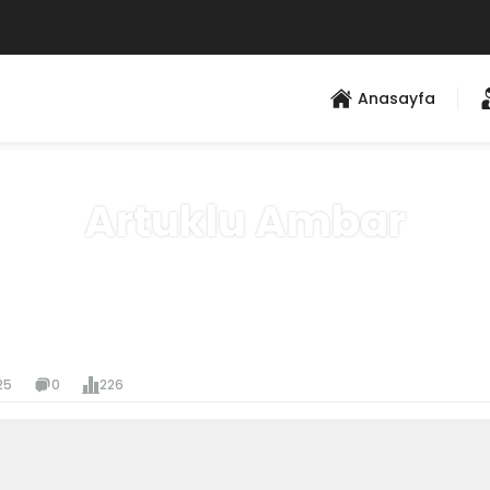
Anasayfa
Artuklu Ambar
Anasayfa
»
Hizmet Bölgeleri
25
0
226