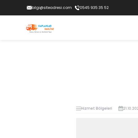
bilgi@siteadresi.com
0545 935 35 52
Hizmet Bölgeleri
21.10.20