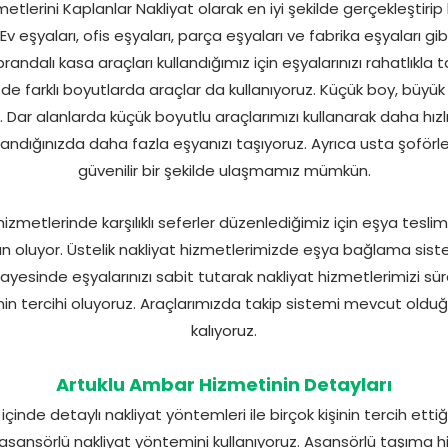
lerini Kaplanlar Nakliyat olarak en iyi şekilde gerçekleştirip b
v eşyaları, ofis eşyaları, parça eşyaları ve fabrika eşyaları gib
brandalı kasa araçları kullandığımız için eşyalarınızı rahatlık
e farklı boyutlarda araçlar da kullanıyoruz. Küçük boy, büyü
Dar alanlarda küçük boyutlu araçlarımızı kullanarak daha hızl
landığınızda daha fazla eşyanızı taşıyoruz. Ayrıca usta şoförle
güvenilir bir şekilde ulaşmamız mümkün.
izmetlerinde karşılıklı seferler düzenlediğimiz için eşya teslim
oluyor. Üstelik nakliyat hizmetlerimizde eşya bağlama sistem
sayesinde eşyalarınızı sabit tutarak nakliyat hizmetlerimizi sü
nin tercihi oluyoruz. Araçlarımızda takip sistemi mevcut olduğu
kalıyoruz.
Artuklu Ambar Hizmetinin Detayları
çinde detaylı nakliyat yöntemleri ile birçok kişinin tercih etti
sansörlü nakliyat yöntemini kullanıyoruz. Asansörlü taşıma hi