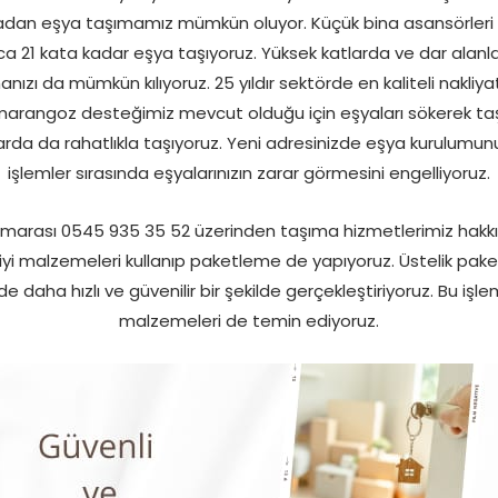
madan eşya taşımamız mümkün oluyor. Küçük bina asansörleri 
ıca 21 kata kadar eşya taşıyoruz. Yüksek katlarda ve dar alanl
zı da mümkün kılıyoruz. 25 yıldır sektörde en kaliteli nakliyat h
ik marangoz desteğimiz mevcut olduğu için eşyaları sökerek 
larda da rahatlıkla taşıyoruz. Yeni adresinizde eşya kurulumunu
işlemler sırasında eşyalarınızın zarar görmesini engelliyoruz.
marası 0545 935 35 52 üzerinden taşıma hizmetlerimiz hakkı
 iyi malzemeleri kullanıp paketleme de yapıyoruz. Üstelik pake
 daha hızlı ve güvenilir bir şekilde gerçekleştiriyoruz. Bu işle
malzemeleri de temin ediyoruz.