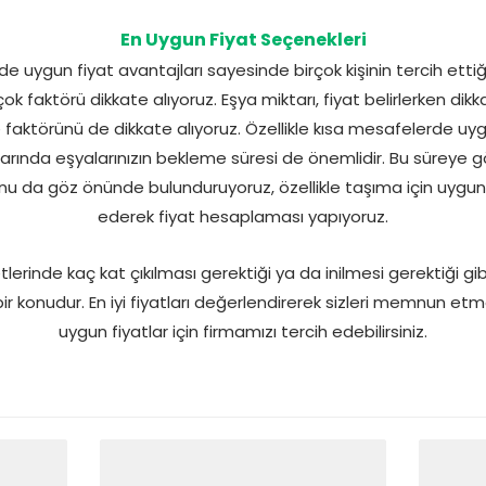
En Uygun Fiyat Seçenekleri
e uygun fiyat avantajları sayesinde birçok kişinin tercih ettiğ
rçok faktörü dikkate alıyoruz. Eşya miktarı, fiyat belirlerken di
 faktörünü de dikkate alıyoruz. Özellikle kısa mesafelerde uyg
ında eşyalarınızın bekleme süresi de önemlidir. Bu süreye gör
unu da göz önünde bulunduruyoruz, özellikle taşıma için uyg
ederek fiyat hesaplaması yapıyoruz.
erinde kaç kat çıkılması gerektiği ya da inilmesi gerektiği gib
ir konudur. En iyi fiyatları değerlendirerek sizleri memnun etm
uygun fiyatlar için firmamızı tercih edebilirsiniz.