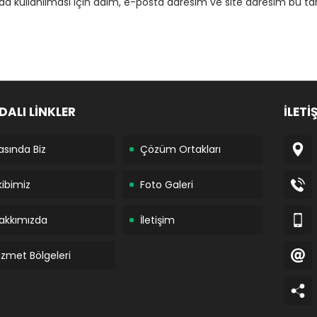
 kullanılması için adım, e-posta adresim ve site adresim bu tar
DALI LİNKLER
İLETİ
asında Biz
Çözüm Ortakları
kibimiz
Foto Galeri
akkımızda
İletişim
izmet Bölgeleri