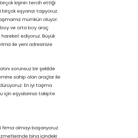
irçok kişinin tercih ettiği
i birçok eşyanızı taşıyoruz.
la taşımamız mümkün oluyor.
k boy ve orta boy araç
ı hareket ediyoruz. Büyük
rimiz ile yeni adresinize
atını sorunsuz bir şekilde
ine sahip olan araçlar ile
rdürüyoruz. En iyi taşıma
 için eşyalarınızı takipte
ği firma olmayı başarıyoruz.
zmetlerinde bina içindeki