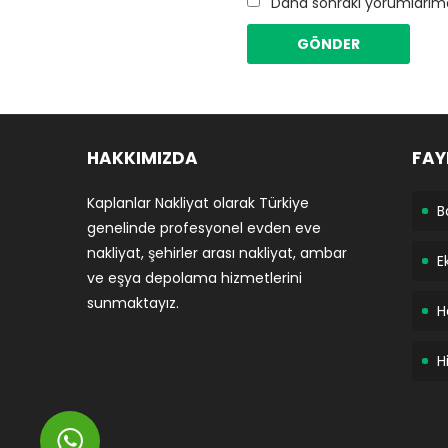
Daha sonraki yorumlarımda
HAKKIMIZDA
FAY
Kaplanlar Nakliyat olarak Türkiye
B
genelinde profesyonel evden eve
nakliyat, şehirler arası nakliyat, ambar
E
ve eşya depolama hizmetlerini
sunmaktayız.
H
H