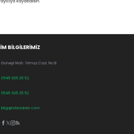
ayıcıya kaydedilsin.
ŞİM BİLGİLERİMİZ
Güneşli Mah. Yılmaz Cad. No:8
0545 935 35 52
0545 935 35 52
bilgi@siteadresi.com